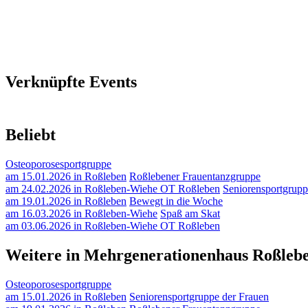
Verknüpfte Events
Beliebt
Osteoporosesportgruppe
am 15.01.2026 in Roßleben
Roßlebener Frauentanzgruppe
am 24.02.2026 in Roßleben-Wiehe OT Roßleben
Seniorensportgrupp
am 19.01.2026 in Roßleben
Bewegt in die Woche
am 16.03.2026 in Roßleben-Wiehe
Spaß am Skat
am 03.06.2026 in Roßleben-Wiehe OT Roßleben
Weitere in Mehrgenerationenhaus Roßleb
Osteoporosesportgruppe
am 15.01.2026 in Roßleben
Seniorensportgruppe der Frauen