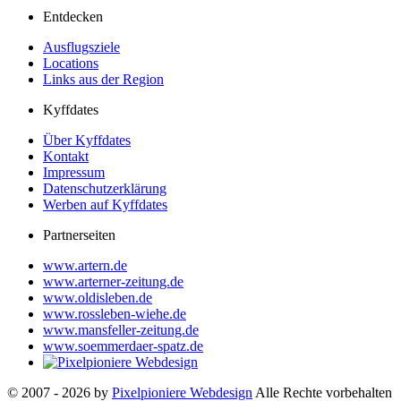
Entdecken
Ausflugsziele
Locations
Links aus der Region
Kyffdates
Über Kyffdates
Kontakt
Impressum
Datenschutzerklärung
Werben auf Kyffdates
Partnerseiten
www.artern.de
www.arterner-zeitung.de
www.oldisleben.de
www.rossleben-wiehe.de
www.mansfeller-zeitung.de
www.soemmerdaer-spatz.de
© 2007 - 2026 by
Pixelpioniere Webdesign
Alle Rechte vorbehalten