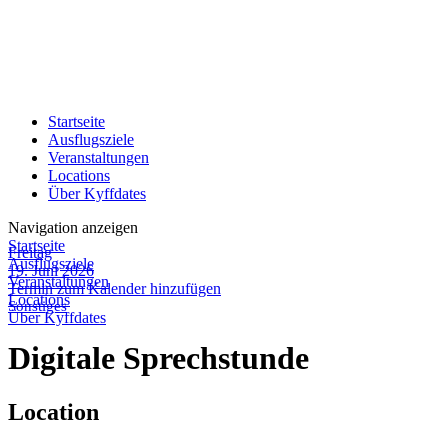
Startseite
Ausflugsziele
Veranstaltungen
Locations
Über Kyffdates
Navigation anzeigen
Startseite
Freitag
Ausflugsziele
19. Juni 2026
Veranstaltungen
Termin zum Kalender hinzufügen
Locations
Sonstiges
Über Kyffdates
Digitale Sprechstunde
Location