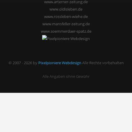
www.arterner-zeitung.de
www.oldisleben.de
www.rossleben-wiehe.de
www.mansfeller-zeitung.de
www.soemmerdaer-spatz.de
© 2007 - 2026 by
Pixelpioniere Webdesign
Alle Rechte vorbehalten
Alle Angaben ohne Gewähr