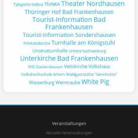
Theater Nordhausen
ThINKA
Talsperre Kelbra
Thüringer Hof Bad Frankenhausen
Tourist-Information Bad
Frankenhausen
Tourist-Information Sondershausen
Turnhalle am Königstuhl
Trinitatiskirche
Unstrutturnhalle
Untere Sachsenburg
Unterkirche Bad Frankenhausen
Veitskirche
Volkshaus
VHS Sondershausen
Volkshochschule Artern
Waldgaststätte "Sennhütte"
White Pig
Wasserburg
Weintraube
Veranstaltungen
Aktuelle Veranstaltungen