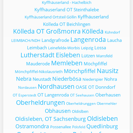
Kyffhäuserland - Hachelbich
Kyffhäuserland OT Steinthalebe
Kyffhäuserland
Kyffhäuserland Ortsteil Göllin
Kölleda OT Beichlingen
Kölleda OT Großmonra
Kölleda
Kühndorf
Langenroda
Landgrafrode
Laucha
LEIMBACH/NDH
Leimbach
Lossa
Leinefelde-Worbis
Leipzig
Lutherstadt Eisleben
Lützen
Mansfeld
Memleben
Mauderode
Möchpfiffel
Nausitz
Mönchpfiffel
Mönchpfiffel-Nikolausrieth
Nebra
Niederbösa
Neustadt
Nohra
Niederspier
Nordhausen
OASE
OT Donndorf
Nordausen
OT Langenroda
Oberhausen
OT Esperstedt
OT Seehausen
Oberheldrungen
Oberheldrunggen
Obermehler
Obhausen
Oldislben
Oldisleben
Oldisleben, OT Sachsenburg
Ostramondra
Quedlinburg
Possenallee
Pölsfeld