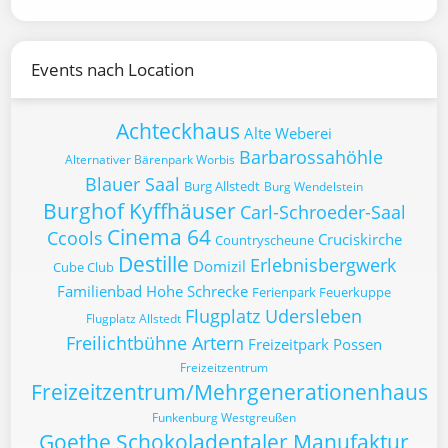
Events nach Location
Achteckhaus
Alte Weberei
Barbarossahöhle
Alternativer Bärenpark Worbis
Blauer Saal
Burg Allstedt
Burg Wendelstein
Burghof Kyffhäuser
Carl-Schroeder-Saal
Cinema 64
Ccools
Cruciskirche
Countryscheune
Destille
Erlebnisbergwerk
Domizil
Cube Club
Familienbad Hohe Schrecke
Ferienpark Feuerkuppe
Flugplatz Udersleben
Flugplatz Allstedt
Freilichtbühne Artern
Freizeitpark Possen
Freizeitzentrum
Freizeitzentrum/Mehrgenerationenhaus
Funkenburg Westgreußen
Goethe Schokoladentaler Manufaktur