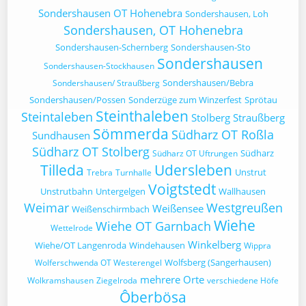
Sondershausen OT Hohenebra
Sondershausen, Loh
Sondershausen, OT Hohenebra
Sondershausen-Schernberg
Sondershausen-Sto
Sondershausen
Sondershausen-Stockhausen
Sondershausen/Bebra
Sondershausen/ Straußberg
Sondershausen/Possen
Sonderzüge zum Winzerfest
Sprötau
Steinthaleben
Steintaleben
Stolberg
Straußberg
Sömmerda
Südharz OT Roßla
Sundhausen
Südharz OT Stolberg
Südharz
Südharz OT Uftrungen
Tilleda
Udersleben
Unstrut
Trebra
Turnhalle
Voigtstedt
Unstrutbahn
Untergelgen
Wallhausen
Weimar
Westgreußen
Weißensee
Weißenschirmbach
Wiehe
Wiehe OT Garnbach
Wettelrode
Winkelberg
Wiehe/OT Langenroda
Windehausen
Wippra
Wolfsberg (Sangerhausen)
Wolferschwenda OT Westerengel
mehrere Orte
Wolkramshausen
Ziegelroda
verschiedene Höfe
Ôberbösa