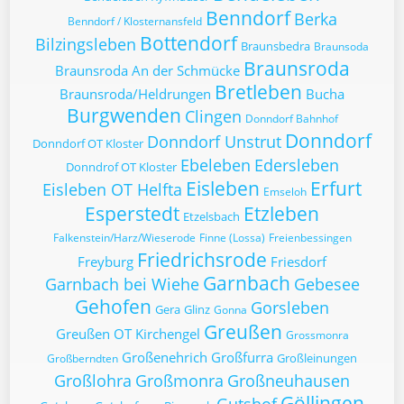
Benndorf
Berka
Benndorf / Klosternansfeld
Bottendorf
Bilzingsleben
Braunsbedra
Braunsoda
Braunsroda
Braunsroda An der Schmücke
Bretleben
Braunsroda/Heldrungen
Bucha
Burgwenden
Clingen
Donndorf Bahnhof
Donndorf
Donndorf Unstrut
Donndorf OT Kloster
Ebeleben
Edersleben
Donndrof OT Kloster
Eisleben
Erfurt
Eisleben OT Helfta
Emseloh
Esperstedt
Etzleben
Etzelsbach
Falkenstein/Harz/Wieserode
Finne (Lossa)
Freienbessingen
Friedrichsrode
Freyburg
Friesdorf
Garnbach
Garnbach bei Wiehe
Gebesee
Gehofen
Gorsleben
Gera
Glinz
Gonna
Greußen
Greußen OT Kirchengel
Grossmonra
Großenehrich
Großfurra
Großleinungen
Großberndten
Großlohra
Großmonra
Großneuhausen
Göllingen