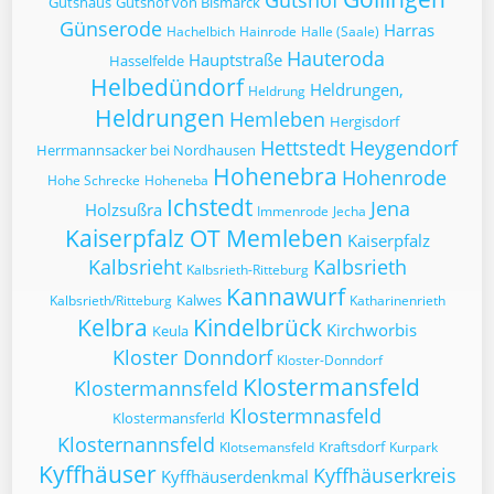
Gutshof
Gutshaus
Gutshof von Bismarck
Günserode
Harras
Hachelbich
Hainrode
Halle (Saale)
Hauteroda
Hauptstraße
Hasselfelde
Helbedündorf
Heldrungen,
Heldrung
Heldrungen
Hemleben
Hergisdorf
Hettstedt
Heygendorf
Herrmannsacker bei Nordhausen
Hohenebra
Hohenrode
Hohe Schrecke
Hoheneba
Ichstedt
Jena
Holzsußra
Immenrode
Jecha
Kaiserpfalz OT Memleben
Kaiserpfalz
Kalbsrieht
Kalbsrieth
Kalbsrieth-Ritteburg
Kannawurf
Kalwes
Kalbsrieth/Ritteburg
Katharinenrieth
Kelbra
Kindelbrück
Kirchworbis
Keula
Kloster Donndorf
Kloster-Donndorf
Klostermansfeld
Klostermannsfeld
Klostermnasfeld
Klostermansferld
Klosternannsfeld
Kraftsdorf
Klotsemansfeld
Kurpark
Kyffhäuser
Kyffhäuserkreis
Kyffhäuserdenkmal