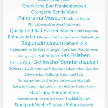
Oberkirche Bad Frankenhausen
Orangerie Bendeleben
Panorama Museum
Park und Parken
Piano Livemusiclocation
Plattenwerk
Quellgrund Bad Frankenhausen
Ranke Museum
Rathaus Artern
Rathaus Bad Frankenhausen
Rattenfänger
Regionalmuseum
Reha-Klinik
Riesensaal im Schloss
Rittergut
Rosarium
Rotbart Arena
Sax Eisleben
Salinepark
Röhrigschacht
Schlosshof Sondershausen
Schloss Wiehe
Schlossplatz
Schwimmbad Heldrungen
Schwimmbad Oldisleben
Schwimmbad Roßleben
Scotch and Sofa
Soleschwimmbad Artern
Solewasser-Vitalpark
Spengler Museum
Sportzentrum Am Göldner
Stadion Artern
Stadt- und Kurbibliothek
Stadtbibliothek
Stadtbibliothek „Johann Karl Wezel“
Stadtpark Wiehe
Stausee Kelbra
Sus Pub