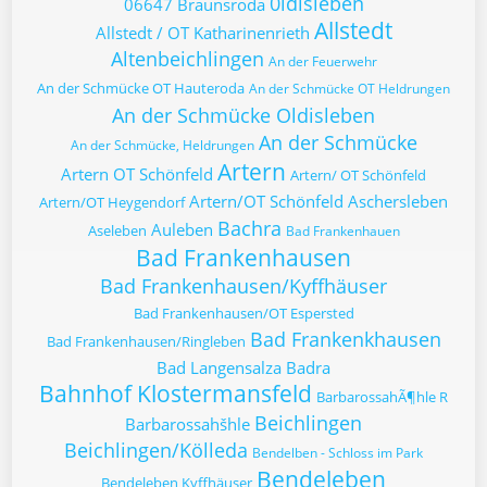
0ldisleben
06647 Braunsroda
Allstedt
Allstedt / OT Katharinenrieth
Altenbeichlingen
An der Feuerwehr
An der Schmücke OT Hauteroda
An der Schmücke OT Heldrungen
An der Schmücke Oldisleben
An der Schmücke
An der Schmücke, Heldrungen
Artern
Artern OT Schönfeld
Artern/ OT Schönfeld
Artern/OT Schönfeld
Aschersleben
Artern/OT Heygendorf
Bachra
Auleben
Aseleben
Bad Frankenhauen
Bad Frankenhausen
Bad Frankenhausen/Kyffhäuser
Bad Frankenhausen/OT Espersted
Bad Frankenkhausen
Bad Frankenhausen/Ringleben
Bad Langensalza
Badra
Bahnhof Klostermansfeld
BarbarossahÃ¶hle R
Beichlingen
Barbarossahšhle
Beichlingen/Kölleda
Bendelben - Schloss im Park
Bendeleben
Bendeleben Kyffhäuser