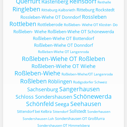
Querfurt
Reinsdorf
Rastenberg
Reithalle
Ringleben
Ritteburg
Rockstedt
Ritteburg-Kalbsrieth
Rossleben
Rossleben-Wiehe OT Donndorf
Rottleben
Rottleberode
Roßleben- Wiehe OT Kloster- Do
Roßleben- Wiehe
Roßleben-Wiehe OT Schönewerda
Roßleben-Wiehe OT Bottendorf
Roßleben-Wiehe OT Donndorf
Roßleben-Wiehe OT Langenroda
Roßleben-Wiehe OT Roßleben
Roßleben-Wiehe OT Wiehe
Roßleben-Wiehe
Roßleben-Wiehe/OT Langenroda
Roßleben
Röblingen
Rüdigsdorfer Schweiz
Sangerhausen
Sachsenburg
Schönewerda
Schloss Sondershausen
Schönfeld
Seehausen
Seega
Sollstedt
Sittendorf bei Kelbra
Sittendorf
Sonderhausen
Sondershausen OT Großfurra
Sondershausen Loh
Sondershausen OT Himmelsberg