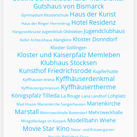
Gutshaus von Bismarck
Haus der Kunst
Gymnasium Klosterschule
Hotel Residenz
Haus der Ringer
Herrenkrug
Jugendclubhaus
Jugendclub Oldisleben
Hängeseilbrücke
Kloster Donndorf
Klangkino
Keller Achteckhaus
Kloster Göllingen
Kloster und Kaiserpfalz Memleben
Klubhaus Stocksen
Kunsthof Friedrichsrode
Kupferhütte
Kyffhäuserdenkmal
Kyffhäuser-Arena
Kyffhäusertherme
Kyffhäusergymnasium
Königspfalz Tilleda
La Rouge
Lohplatz
Lana Landhof
Marienkirche
Mad House
Marienkirche Sangerhausen
Marstall
Mehrzweckhalle
Mehrzweckhalle Bottendorf
Modellbahn Wiehe
Minigolfanlage im Kurpark
Movie Star Kino
Natur- und Kräutergarten
Novalis Bibliothek
Oase