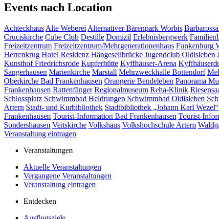
Events nach Location
Achteckhaus
Alte Weberei
Alternativer Bärenpark Worbis
Barbarossa
Cruciskirche
Cube Club
Destille
Domizil
Erlebnisbergwerk
Familien
Freizeitzentrum
Freizeitzentrum/Mehrgenerationenhaus
Funkenburg 
Herrenkrug
Hotel Residenz
Hängeseilbrücke
Jugendclub Oldisleben
Kunsthof Friedrichsrode
Kupferhütte
Kyffhäuser-Arena
Kyffhäuserd
Sangerhausen
Marienkirche
Marstall
Mehrzweckhalle Bottendorf
Meh
Oberkirche Bad Frankenhausen
Orangerie Bendeleben
Panorama M
Frankenhausen
Rattenfänger
Regionalmuseum
Reha-Klinik
Riesensa
Schlossplatz
Schwimmbad Heldrungen
Schwimmbad Oldisleben
Sch
Artern
Stadt- und Kurbibliothek
Stadtbibliothek „Johann Karl Wezel“
Frankenhausen
Tourist-Information Bad Frankenhausen
Tourist-Info
Sondershausen
Veitskirche
Volkshaus
Volkshochschule Artern
Waldga
Veranstaltung eintragen
Veranstaltungen
Aktuelle Veranstaltungen
Vergangene Veranstaltungen
Veranstaltung eintragen
Entdecken
Ausflugsziele