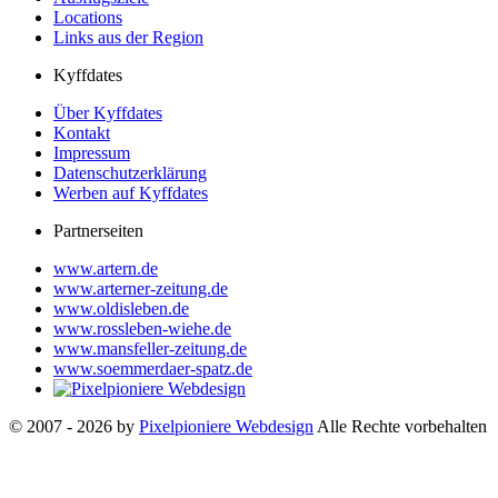
Locations
Links aus der Region
Kyffdates
Über Kyffdates
Kontakt
Impressum
Datenschutzerklärung
Werben auf Kyffdates
Partnerseiten
www.artern.de
www.arterner-zeitung.de
www.oldisleben.de
www.rossleben-wiehe.de
www.mansfeller-zeitung.de
www.soemmerdaer-spatz.de
© 2007 - 2026 by
Pixelpioniere Webdesign
Alle Rechte vorbehalten