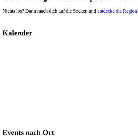
Nichts los? Dann mach dich auf die Socken und
entdecke die Region
Kalender
Events nach Ort