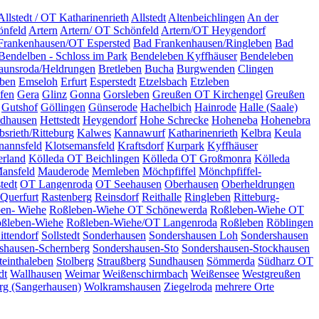
Allstedt / OT Katharinenrieth
Allstedt
Altenbeichlingen
An der
önfeld
Artern
Artern/ OT Schönfeld
Artern/OT Heygendorf
Frankenhausen/OT Espersted
Bad Frankenhausen/Ringleben
Bad
Bendelben - Schloss im Park
Bendeleben Kyffhäuser
Bendeleben
aunsroda/Heldrungen
Bretleben
Bucha
Burgwenden
Clingen
eben
Emseloh
Erfurt
Esperstedt
Etzelsbach
Etzleben
fen
Gera
Glinz
Gonna
Gorsleben
Greußen OT Kirchengel
Greußen
Gutshof
Göllingen
Günserode
Hachelbich
Hainrode
Halle (Saale)
rdhausen
Hettstedt
Heygendorf
Hohe Schrecke
Hoheneba
Hohenebra
bsrieth/Ritteburg
Kalwes
Kannawurf
Katharinenrieth
Kelbra
Keula
nannsfeld
Klotsemansfeld
Kraftsdorf
Kurpark
Kyffhäuser
erland
Kölleda OT Beichlingen
Kölleda OT Großmonra
Kölleda
ansfeld
Mauderode
Memleben
Möchpfiffel
Mönchpfiffel-
tedt
OT Langenroda
OT Seehausen
Oberhausen
Oberheldrungen
Querfurt
Rastenberg
Reinsdorf
Reithalle
Ringleben
Ritteburg-
en- Wiehe
Roßleben-Wiehe OT Schönewerda
Roßleben-Wiehe OT
ßleben-Wiehe
Roßleben-Wiehe/OT Langenroda
Roßleben
Röblingen
ittendorf
Sollstedt
Sonderhausen
Sondershausen Loh
Sondershausen
shausen-Schernberg
Sondershausen-Sto
Sondershausen-Stockhausen
teinthaleben
Stolberg
Straußberg
Sundhausen
Sömmerda
Südharz OT
dt
Wallhausen
Weimar
Weißenschirmbach
Weißensee
Westgreußen
rg (Sangerhausen)
Wolkramshausen
Ziegelroda
mehrere Orte