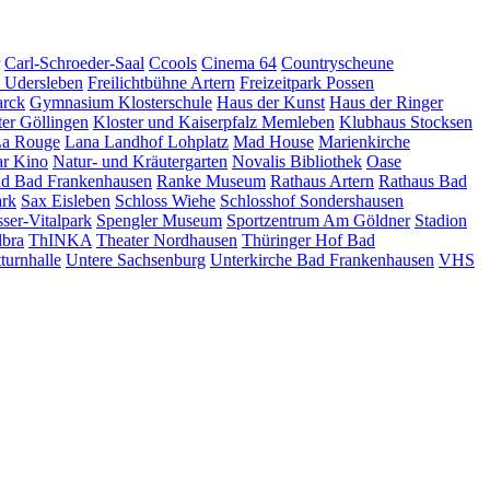
Carl-Schroeder-Saal
Ccools
Cinema 64
Countryscheune
z Udersleben
Freilichtbühne Artern
Freizeitpark Possen
arck
Gymnasium Klosterschule
Haus der Kunst
Haus der Ringer
ter Göllingen
Kloster und Kaiserpfalz Memleben
Klubhaus Stocksen
a Rouge
Lana Landhof
Lohplatz
Mad House
Marienkirche
ar Kino
Natur- und Kräutergarten
Novalis Bibliothek
Oase
nd Bad Frankenhausen
Ranke Museum
Rathaus Artern
Rathaus Bad
ark
Sax Eisleben
Schloss Wiehe
Schlosshof Sondershausen
ser-Vitalpark
Spengler Museum
Sportzentrum Am Göldner
Stadion
lbra
ThINKA
Theater Nordhausen
Thüringer Hof Bad
turnhalle
Untere Sachsenburg
Unterkirche Bad Frankenhausen
VHS