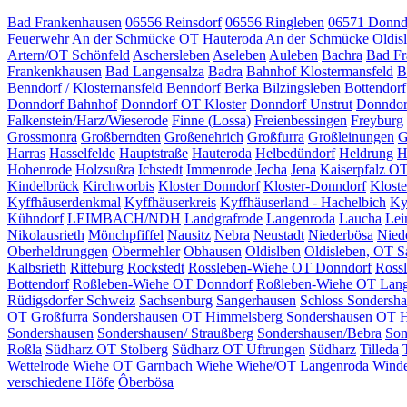
Bad Frankenhausen
06556 Reinsdorf
06556 Ringleben
06571 Donnd
Feuerwehr
An der Schmücke OT Hauteroda
An der Schmücke Oldis
Artern/OT Schönfeld
Aschersleben
Aseleben
Auleben
Bachra
Bad Fr
Frankenkhausen
Bad Langensalza
Badra
Bahnhof Klostermansfeld
B
Benndorf / Klosternansfeld
Benndorf
Berka
Bilzingsleben
Bottendorf
Donndorf Bahnhof
Donndorf OT Kloster
Donndorf Unstrut
Donndor
Falkenstein/Harz/Wieserode
Finne (Lossa)
Freienbessingen
Freyburg
Grossmonra
Großberndten
Großenehrich
Großfurra
Großleinungen
G
Harras
Hasselfelde
Hauptstraße
Hauteroda
Helbedündorf
Heldrung
H
Hohenrode
Holzsußra
Ichstedt
Immenrode
Jecha
Jena
Kaiserpfalz O
Kindelbrück
Kirchworbis
Kloster Donndorf
Kloster-Donndorf
Klost
Kyffhäuserdenkmal
Kyffhäuserkreis
Kyffhäuserland - Hachelbich
Ky
Kühndorf
LEIMBACH/NDH
Landgrafrode
Langenroda
Laucha
Lei
Nikolausrieth
Mönchpfiffel
Nausitz
Nebra
Neustadt
Niederbösa
Nied
Oberheldrunggen
Obermehler
Obhausen
Oldislben
Oldisleben, OT S
Kalbsrieth
Ritteburg
Rockstedt
Rossleben-Wiehe OT Donndorf
Ross
Bottendorf
Roßleben-Wiehe OT Donndorf
Roßleben-Wiehe OT Lan
Rüdigsdorfer Schweiz
Sachsenburg
Sangerhausen
Schloss Sondersh
OT Großfurra
Sondershausen OT Himmelsberg
Sondershausen OT 
Sondershausen
Sondershausen/ Straußberg
Sondershausen/Bebra
Son
Roßla
Südharz OT Stolberg
Südharz OT Uftrungen
Südharz
Tilleda
Wettelrode
Wiehe OT Garnbach
Wiehe
Wiehe/OT Langenroda
Wind
verschiedene Höfe
Ôberbösa