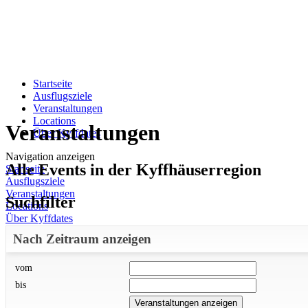
Startseite
Ausflugsziele
Veranstaltungen
Locations
Veranstaltungen
Über Kyffdates
Navigation anzeigen
Alle Events in der Kyffhäuserregion
Startseite
Ausflugsziele
Veranstaltungen
Suchfilter
Locations
Über Kyffdates
Nach Zeitraum anzeigen
vom
bis