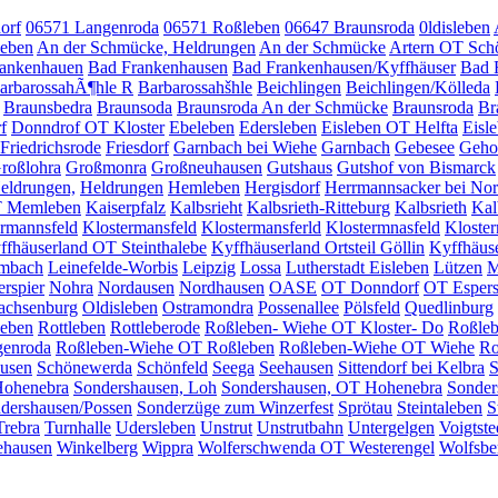
orf
06571 Langenroda
06571 Roßleben
06647 Braunsroda
0ldisleben
leben
An der Schmücke, Heldrungen
An der Schmücke
Artern OT Sch
ankenhauen
Bad Frankenhausen
Bad Frankenhausen/Kyffhäuser
Bad 
arbarossahÃ¶hle R
Barbarossahšhle
Beichlingen
Beichlingen/Kölleda
Braunsbedra
Braunsoda
Braunsroda An der Schmücke
Braunsroda
Br
f
Donndrof OT Kloster
Ebeleben
Edersleben
Eisleben OT Helfta
Eisl
Friedrichsrode
Friesdorf
Garnbach bei Wiehe
Garnbach
Gebesee
Geho
roßlohra
Großmonra
Großneuhausen
Gutshaus
Gutshof von Bismarck
eldrungen,
Heldrungen
Hemleben
Hergisdorf
Herrmannsacker bei No
T Memleben
Kaiserpfalz
Kalbsrieht
Kalbsrieth-Ritteburg
Kalbsrieth
Kal
ermannsfeld
Klostermansfeld
Klostermansferld
Klostermnasfeld
Kloster
ffhäuserland OT Steinthalebe
Kyffhäuserland Ortsteil Göllin
Kyffhäus
mbach
Leinefelde-Worbis
Leipzig
Lossa
Lutherstadt Eisleben
Lützen
M
erspier
Nohra
Nordausen
Nordhausen
OASE
OT Donndorf
OT Espers
achsenburg
Oldisleben
Ostramondra
Possenallee
Pölsfeld
Quedlinburg
leben
Rottleben
Rottleberode
Roßleben- Wiehe OT Kloster- Do
Roßleb
genroda
Roßleben-Wiehe OT Roßleben
Roßleben-Wiehe OT Wiehe
Ro
ausen
Schönewerda
Schönfeld
Seega
Seehausen
Sittendorf bei Kelbra
S
Hohenebra
Sondershausen, Loh
Sondershausen, OT Hohenebra
Sonder
dershausen/Possen
Sonderzüge zum Winzerfest
Sprötau
Steintaleben
S
Trebra
Turnhalle
Udersleben
Unstrut
Unstrutbahn
Untergelgen
Voigtste
ehausen
Winkelberg
Wippra
Wolferschwenda OT Westerengel
Wolfsbe