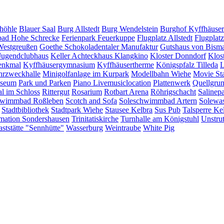
höhle
Blauer Saal
Burg Allstedt
Burg Wendelstein
Burghof Kyffhäuser
bad Hohe Schrecke
Ferienpark Feuerkuppe
Flugplatz Allstedt
Flugplat
Westgreußen
Goethe Schokoladentaler Manufaktur
Gutshaus von Bism
Jugendclubhaus
Keller Achteckhaus
Klangkino
Kloster Donndorf
Klos
enkmal
Kyffhäusergymnasium
Kyffhäusertherme
Königspfalz Tilleda
L
rzweckhalle
Minigolfanlage im Kurpark
Modellbahn Wiehe
Movie St
useum
Park und Parken
Piano Livemusiclocation
Plattenwerk
Quellgru
al im Schloss
Rittergut
Rosarium
Rotbart Arena
Röhrigschacht
Salinep
wimmbad Roßleben
Scotch and Sofa
Soleschwimmbad Artern
Solewas
Stadtbibliothek
Stadtpark Wiehe
Stausee Kelbra
Sus Pub
Talsperre Ke
rmation Sondershausen
Trinitatiskirche
Turnhalle am Königstuhl
Unstrut
ststätte "Sennhütte"
Wasserburg
Weintraube
White Pig