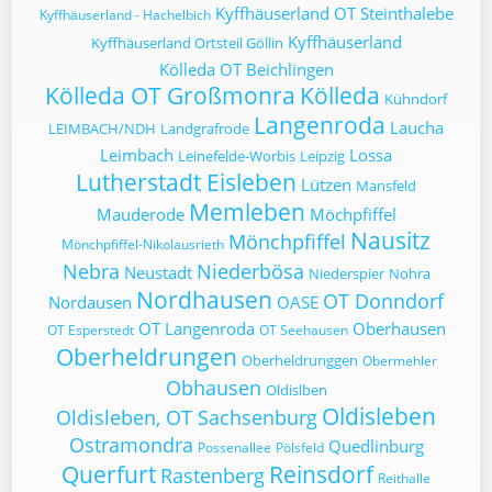
Kyffhäuserland OT Steinthalebe
Kyffhäuserland - Hachelbich
Kyffhäuserland
Kyffhäuserland Ortsteil Göllin
Kölleda OT Beichlingen
Kölleda OT Großmonra
Kölleda
Kühndorf
Langenroda
Laucha
LEIMBACH/NDH
Landgrafrode
Leimbach
Lossa
Leinefelde-Worbis
Leipzig
Lutherstadt Eisleben
Lützen
Mansfeld
Memleben
Mauderode
Möchpfiffel
Nausitz
Mönchpfiffel
Mönchpfiffel-Nikolausrieth
Nebra
Niederbösa
Neustadt
Niederspier
Nohra
Nordhausen
OT Donndorf
Nordausen
OASE
OT Langenroda
Oberhausen
OT Esperstedt
OT Seehausen
Oberheldrungen
Oberheldrunggen
Obermehler
Obhausen
Oldislben
Oldisleben
Oldisleben, OT Sachsenburg
Ostramondra
Quedlinburg
Possenallee
Pölsfeld
Querfurt
Reinsdorf
Rastenberg
Reithalle