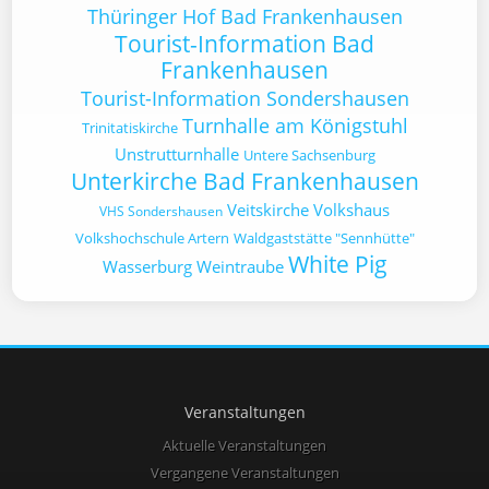
Thüringer Hof Bad Frankenhausen
Tourist-Information Bad
Frankenhausen
Tourist-Information Sondershausen
Turnhalle am Königstuhl
Trinitatiskirche
Unstrutturnhalle
Untere Sachsenburg
Unterkirche Bad Frankenhausen
Veitskirche
Volkshaus
VHS Sondershausen
Volkshochschule Artern
Waldgaststätte "Sennhütte"
White Pig
Wasserburg
Weintraube
Veranstaltungen
Aktuelle Veranstaltungen
Vergangene Veranstaltungen