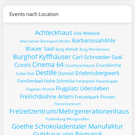
Events nach Location
Achteckhaus
Alte Weberei
Barbarossahöhle
Alternativer Bärenpark Worbis
Blauer Saal
Burg Allstedt
Burg Wendelstein
Burghof Kyffhäuser
Carl-Schroeder-Saal
Cinema 64
Ccools
Cruciskirche
Countryscheune
Destille
Erlebnisbergwerk
Domizil
Cube Club
Familienbad Hohe Schrecke
Ferienpark Feuerkuppe
Flugplatz Udersleben
Flugplatz Allstedt
Freilichtbühne Artern
Freizeitpark Possen
Freizeitzentrum
Freizeitzentrum/Mehrgenerationenhaus
Funkenburg Westgreußen
Goethe Schokoladentaler Manufaktur
Gutshaus von Bismarck