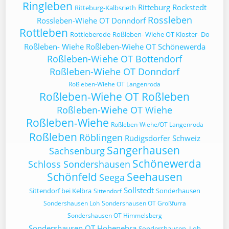
Ringleben
Ritteburg
Rockstedt
Ritteburg-Kalbsrieth
Rossleben
Rossleben-Wiehe OT Donndorf
Rottleben
Rottleberode
Roßleben- Wiehe OT Kloster- Do
Roßleben- Wiehe
Roßleben-Wiehe OT Schönewerda
Roßleben-Wiehe OT Bottendorf
Roßleben-Wiehe OT Donndorf
Roßleben-Wiehe OT Langenroda
Roßleben-Wiehe OT Roßleben
Roßleben-Wiehe OT Wiehe
Roßleben-Wiehe
Roßleben-Wiehe/OT Langenroda
Roßleben
Röblingen
Rüdigsdorfer Schweiz
Sangerhausen
Sachsenburg
Schönewerda
Schloss Sondershausen
Schönfeld
Seehausen
Seega
Sollstedt
Sittendorf bei Kelbra
Sonderhausen
Sittendorf
Sondershausen Loh
Sondershausen OT Großfurra
Sondershausen OT Himmelsberg
Sondershausen OT Hohenebra
Sondershausen, Loh