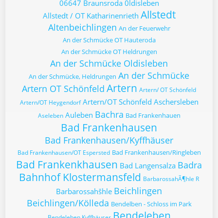
06647 Braunsroda
0ldisleben
Allstedt
Allstedt / OT Katharinenrieth
Altenbeichlingen
An der Feuerwehr
An der Schmücke OT Hauteroda
An der Schmücke OT Heldrungen
An der Schmücke Oldisleben
An der Schmücke
An der Schmücke, Heldrungen
Artern
Artern OT Schönfeld
Artern/ OT Schönfeld
Artern/OT Schönfeld
Aschersleben
Artern/OT Heygendorf
Bachra
Auleben
Bad Frankenhauen
Aseleben
Bad Frankenhausen
Bad Frankenhausen/Kyffhäuser
Bad Frankenhausen/Ringleben
Bad Frankenhausen/OT Espersted
Bad Frankenkhausen
Badra
Bad Langensalza
Bahnhof Klostermansfeld
BarbarossahÃ¶hle R
Beichlingen
Barbarossahšhle
Beichlingen/Kölleda
Bendelben - Schloss im Park
Bendeleben
Bendeleben Kyffhäuser