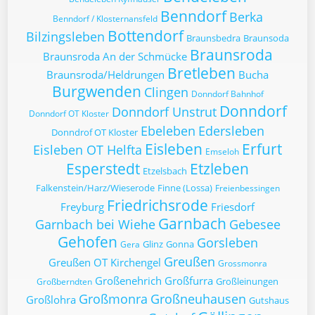
Benndorf
Berka
Benndorf / Klosternansfeld
Bottendorf
Bilzingsleben
Braunsbedra
Braunsoda
Braunsroda
Braunsroda An der Schmücke
Bretleben
Braunsroda/Heldrungen
Bucha
Burgwenden
Clingen
Donndorf Bahnhof
Donndorf
Donndorf Unstrut
Donndorf OT Kloster
Ebeleben
Edersleben
Donndrof OT Kloster
Eisleben
Erfurt
Eisleben OT Helfta
Emseloh
Esperstedt
Etzleben
Etzelsbach
Falkenstein/Harz/Wieserode
Finne (Lossa)
Freienbessingen
Friedrichsrode
Freyburg
Friesdorf
Garnbach
Garnbach bei Wiehe
Gebesee
Gehofen
Gorsleben
Glinz
Gonna
Gera
Greußen
Greußen OT Kirchengel
Grossmonra
Großenehrich
Großfurra
Großleinungen
Großberndten
Großmonra
Großneuhausen
Großlohra
Gutshaus