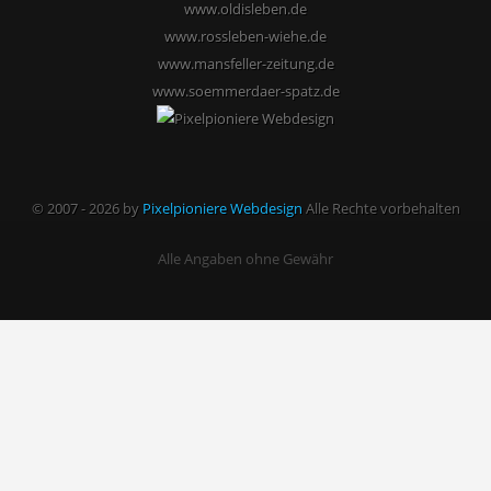
www.oldisleben.de
www.rossleben-wiehe.de
www.mansfeller-zeitung.de
www.soemmerdaer-spatz.de
© 2007 - 2026 by
Pixelpioniere Webdesign
Alle Rechte vorbehalten
Alle Angaben ohne Gewähr