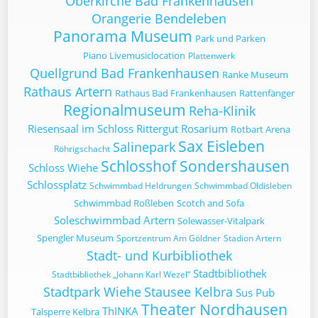
Oberkirche Bad Frankenhausen
Orangerie Bendeleben
Panorama Museum
Park und Parken
Piano Livemusiclocation
Plattenwerk
Quellgrund Bad Frankenhausen
Ranke Museum
Rathaus Artern
Rathaus Bad Frankenhausen
Rattenfänger
Regionalmuseum
Reha-Klinik
Riesensaal im Schloss
Rittergut
Rosarium
Rotbart Arena
Sax Eisleben
Salinepark
Röhrigschacht
Schlosshof Sondershausen
Schloss Wiehe
Schlossplatz
Schwimmbad Heldrungen
Schwimmbad Oldisleben
Schwimmbad Roßleben
Scotch and Sofa
Soleschwimmbad Artern
Solewasser-Vitalpark
Spengler Museum
Sportzentrum Am Göldner
Stadion Artern
Stadt- und Kurbibliothek
Stadtbibliothek
Stadtbibliothek „Johann Karl Wezel“
Stadtpark Wiehe
Stausee Kelbra
Sus Pub
Theater Nordhausen
ThINKA
Talsperre Kelbra