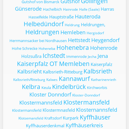
Göllingen
Gutshof
Gutshof von Bismarck
Günserode
Harras
Hachelbich
Hainrode
Halle (Saale)
Hauteroda
Hauptstraße
Hasselfelde
Helbedündorf
Heldrungen,
Heldrung
Heldrungen
Hemleben
Hergisdorf
Hettstedt
Heygendorf
Herrmannsacker bei Nordhausen
Hohenebra
Hohenrode
Hohe Schrecke
Hoheneba
Ichstedt
Jena
Holzsußra
Immenrode
Jecha
Kaiserpfalz OT Memleben
Kaiserpfalz
Kalbsrieth
Kalbsrieht
Kalbsrieth-Ritteburg
Kannawurf
Kalbsrieth/Ritteburg
Kalwes
Katharinenrieth
Kelbra
Kindelbrück
Keula
Kirchworbis
Kloster Donndorf
Kloster-Donndorf
Klostermansfeld
Klostermannsfeld
Klosternannsfeld
Klostermnasfeld
Klostermansferld
Kyffhäuser
Kurpark
Kraftsdorf
Klotsemansfeld
Kyffhäuserkreis
Kyffhäuserdenkmal