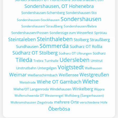
Sondershausen, OT Hohenebra
Sondershausen-Schernberg
Sondershausen-Sto
Sondershausen
Sondershausen-Stockhausen
Sondershausen/ Straußberg
Sondershausen/Bebra
Sondershausen/Possen
Sonderzüge zum Winzerfest
Sprötau
Steinthaleben
Steintaleben
Stolberg
Straußberg
Sömmerda
Sundhausen
Südharz OT Roßla
Südharz OT Stolberg
Südharz
Südharz OT Uftrungen
Tilleda
Udersleben
Unstrut
Trebra
Turnhalle
Voigtstedt
Unstrutbahn
Untergelgen
Wallhausen
Weimar
Westgreußen
Weißensee
Weißenschirmbach
Wiehe
Wiehe OT Garnbach
Wettelrode
Winkelberg
Wiehe/OT Langenroda
Windehausen
Wippra
Wolferschwenda OT Westerengel
Wolfsberg (Sangerhausen)
mehrere Orte
Wolkramshausen
Ziegelroda
verschiedene Höfe
Ôberbösa