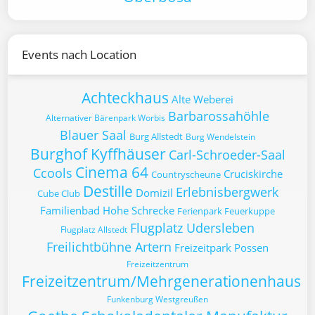
Events nach Location
Achteckhaus
Alte Weberei
Barbarossahöhle
Alternativer Bärenpark Worbis
Blauer Saal
Burg Allstedt
Burg Wendelstein
Burghof Kyffhäuser
Carl-Schroeder-Saal
Cinema 64
Ccools
Cruciskirche
Countryscheune
Destille
Erlebnisbergwerk
Domizil
Cube Club
Familienbad Hohe Schrecke
Ferienpark Feuerkuppe
Flugplatz Udersleben
Flugplatz Allstedt
Freilichtbühne Artern
Freizeitpark Possen
Freizeitzentrum
Freizeitzentrum/Mehrgenerationenhaus
Funkenburg Westgreußen