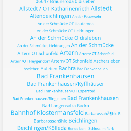
06647 Braunsroda
0ldisleben
Allstedt
Allstedt / OT Katharinenrieth
Altenbeichlingen
An der Feuerwehr
An der Schmücke OT Hauteroda
An der Schmücke OT Heldrungen
An der Schmücke Oldisleben
An der Schmücke
An der Schmücke, Heldrungen
Artern
Artern OT Schönfeld
Artern/ OT Schönfeld
Artern/OT Schönfeld
Aschersleben
Artern/OT Heygendorf
Bachra
Auleben
Aseleben
Bad Frankenhauen
Bad Frankenhausen
Bad Frankenhausen/Kyffhäuser
Bad Frankenhausen/OT Espersted
Bad Frankenkhausen
Bad Frankenhausen/Ringleben
Bad Langensalza
Badra
Bahnhof Klostermansfeld
BarbarossahÃ¶hle R
Beichlingen
Barbarossahšhle
Beichlingen/Kölleda
Bendelben - Schloss im Park