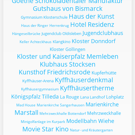
Goethe Schokoladentaler Manufaktur
Gutshaus von Bismarck
Haus der Kunst
Gymnasium Klosterschule
Hotel Residenz
Haus der Ringer
Herrenkrug
Jugendclubhaus
Jugendclub Oldisleben
Hängeseilbrücke
Kloster Donndorf
Klangkino
Keller Achteckhaus
Kloster Göllingen
Kloster und Kaiserpfalz Memleben
Klubhaus Stocksen
Kunsthof Friedrichsrode
Kupferhütte
Kyffhäuserdenkmal
Kyffhäuser-Arena
Kyffhäusertherme
Kyffhäusergymnasium
Königspfalz Tilleda
La Rouge
Lohplatz
Lana Landhof
Marienkirche
Mad House
Marienkirche Sangerhausen
Marstall
Mehrzweckhalle
Mehrzweckhalle Bottendorf
Modellbahn Wiehe
Minigolfanlage im Kurpark
Movie Star Kino
Natur- und Kräutergarten