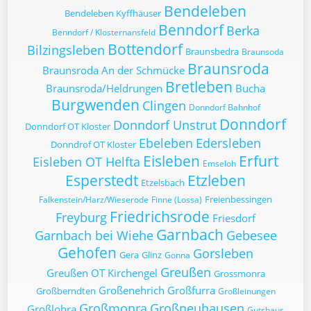
Bendeleben
Bendeleben Kyffhäuser
Benndorf
Berka
Benndorf / Klosternansfeld
Bottendorf
Bilzingsleben
Braunsbedra
Braunsoda
Braunsroda
Braunsroda An der Schmücke
Bretleben
Braunsroda/Heldrungen
Bucha
Burgwenden
Clingen
Donndorf Bahnhof
Donndorf
Donndorf Unstrut
Donndorf OT Kloster
Ebeleben
Edersleben
Donndrof OT Kloster
Eisleben
Erfurt
Eisleben OT Helfta
Emseloh
Esperstedt
Etzleben
Etzelsbach
Freienbessingen
Falkenstein/Harz/Wieserode
Finne (Lossa)
Friedrichsrode
Freyburg
Friesdorf
Garnbach
Garnbach bei Wiehe
Gebesee
Gehofen
Gorsleben
Gera
Glinz
Gonna
Greußen
Greußen OT Kirchengel
Grossmonra
Großenehrich
Großfurra
Großberndten
Großleinungen
Großmonra
Großneuhausen
Großlohra
Gutshaus