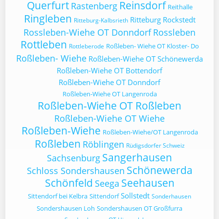
Querfurt
Reinsdorf
Rastenberg
Reithalle
Ringleben
Ritteburg
Rockstedt
Ritteburg-Kalbsrieth
Rossleben-Wiehe OT Donndorf
Rossleben
Rottleben
Roßleben- Wiehe OT Kloster- Do
Rottleberode
Roßleben- Wiehe
Roßleben-Wiehe OT Schönewerda
Roßleben-Wiehe OT Bottendorf
Roßleben-Wiehe OT Donndorf
Roßleben-Wiehe OT Langenroda
Roßleben-Wiehe OT Roßleben
Roßleben-Wiehe OT Wiehe
Roßleben-Wiehe
Roßleben-Wiehe/OT Langenroda
Roßleben
Röblingen
Rüdigsdorfer Schweiz
Sangerhausen
Sachsenburg
Schönewerda
Schloss Sondershausen
Schönfeld
Seehausen
Seega
Sollstedt
Sittendorf bei Kelbra
Sittendorf
Sonderhausen
Sondershausen Loh
Sondershausen OT Großfurra