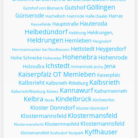
Göllingen
Gutshof
Gutshof von Bismarck
Günserode
Harras
Hachelbich
Hainrode
Halle (Saale)
Hauteroda
Hauptstraße
Hasselfelde
Helbedündorf
Heldrungen,
Heldrung
Heldrungen
Hemleben
Hergisdorf
Hettstedt
Heygendorf
Herrmannsacker bei Nordhausen
Hohenebra
Hohenrode
Hohe Schrecke
Hoheneba
Ichstedt
Jena
Holzsußra
Immenrode
Jecha
Kaiserpfalz OT Memleben
Kaiserpfalz
Kalbsrieth
Kalbsrieht
Kalbsrieth-Ritteburg
Kannawurf
Katharinenrieth
Kalbsrieth/Ritteburg
Kalwes
Kelbra
Kindelbrück
Kirchworbis
Keula
Kloster Donndorf
Kloster-Donndorf
Klostermansfeld
Klostermannsfeld
Klosternannsfeld
Klostermnasfeld
Klostermansferld
Kyffhäuser
Klotsemansfeld
Kurpark
Kraftsdorf