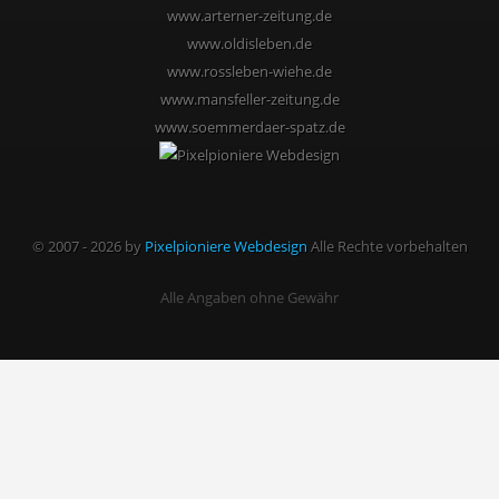
www.arterner-zeitung.de
www.oldisleben.de
www.rossleben-wiehe.de
www.mansfeller-zeitung.de
www.soemmerdaer-spatz.de
© 2007 - 2026 by
Pixelpioniere Webdesign
Alle Rechte vorbehalten
Alle Angaben ohne Gewähr