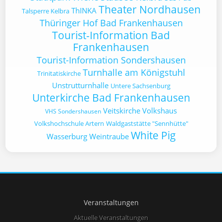
Theater Nordhausen
ThINKA
Talsperre Kelbra
Thüringer Hof Bad Frankenhausen
Tourist-Information Bad
Frankenhausen
Tourist-Information Sondershausen
Turnhalle am Königstuhl
Trinitatiskirche
Unstrutturnhalle
Untere Sachsenburg
Unterkirche Bad Frankenhausen
Veitskirche
Volkshaus
VHS Sondershausen
Volkshochschule Artern
Waldgaststätte "Sennhütte"
White Pig
Wasserburg
Weintraube
Veranstaltungen
Aktuelle Veranstaltungen