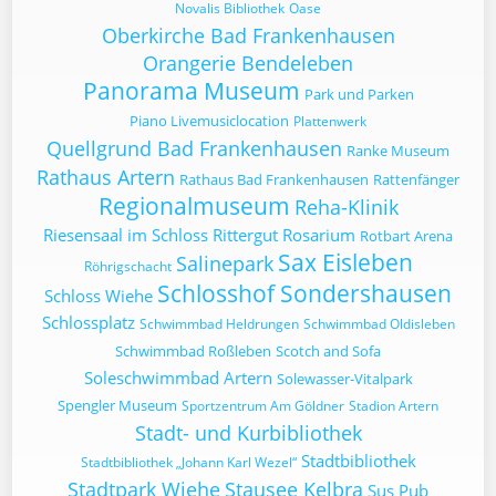
Novalis Bibliothek
Oase
Oberkirche Bad Frankenhausen
Orangerie Bendeleben
Panorama Museum
Park und Parken
Piano Livemusiclocation
Plattenwerk
Quellgrund Bad Frankenhausen
Ranke Museum
Rathaus Artern
Rathaus Bad Frankenhausen
Rattenfänger
Regionalmuseum
Reha-Klinik
Riesensaal im Schloss
Rittergut
Rosarium
Rotbart Arena
Sax Eisleben
Salinepark
Röhrigschacht
Schlosshof Sondershausen
Schloss Wiehe
Schlossplatz
Schwimmbad Heldrungen
Schwimmbad Oldisleben
Schwimmbad Roßleben
Scotch and Sofa
Soleschwimmbad Artern
Solewasser-Vitalpark
Spengler Museum
Sportzentrum Am Göldner
Stadion Artern
Stadt- und Kurbibliothek
Stadtbibliothek
Stadtbibliothek „Johann Karl Wezel“
Stadtpark Wiehe
Stausee Kelbra
Sus Pub