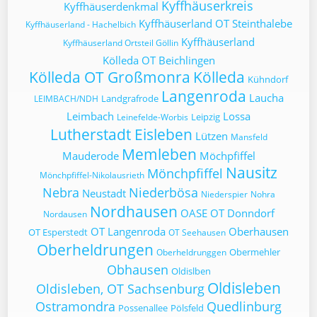
Kyffhäuserkreis
Kyffhäuserdenkmal
Kyffhäuserland OT Steinthalebe
Kyffhäuserland - Hachelbich
Kyffhäuserland
Kyffhäuserland Ortsteil Göllin
Kölleda OT Beichlingen
Kölleda OT Großmonra
Kölleda
Kühndorf
Langenroda
Laucha
Landgrafrode
LEIMBACH/NDH
Leimbach
Lossa
Leipzig
Leinefelde-Worbis
Lutherstadt Eisleben
Lützen
Mansfeld
Memleben
Mauderode
Möchpfiffel
Nausitz
Mönchpfiffel
Mönchpfiffel-Nikolausrieth
Nebra
Niederbösa
Neustadt
Niederspier
Nohra
Nordhausen
OASE
OT Donndorf
Nordausen
OT Langenroda
Oberhausen
OT Esperstedt
OT Seehausen
Oberheldrungen
Obermehler
Oberheldrunggen
Obhausen
Oldislben
Oldisleben
Oldisleben, OT Sachsenburg
Ostramondra
Quedlinburg
Possenallee
Pölsfeld