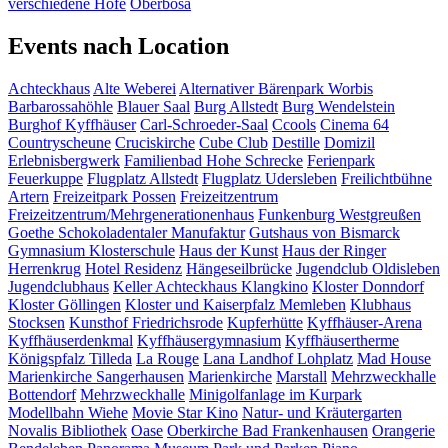
verschiedene Höfe
Ôberbösa
Events nach Location
Achteckhaus
Alte Weberei
Alternativer Bärenpark Worbis
Barbarossahöhle
Blauer Saal
Burg Allstedt
Burg Wendelstein
Burghof Kyffhäuser
Carl-Schroeder-Saal
Ccools
Cinema 64
Countryscheune
Cruciskirche
Cube Club
Destille
Domizil
Erlebnisbergwerk
Familienbad Hohe Schrecke
Ferienpark
Feuerkuppe
Flugplatz Allstedt
Flugplatz Udersleben
Freilichtbühne
Artern
Freizeitpark Possen
Freizeitzentrum
Freizeitzentrum/Mehrgenerationenhaus
Funkenburg Westgreußen
Goethe Schokoladentaler Manufaktur
Gutshaus von Bismarck
Gymnasium Klosterschule
Haus der Kunst
Haus der Ringer
Herrenkrug
Hotel Residenz
Hängeseilbrücke
Jugendclub Oldisleben
Jugendclubhaus
Keller Achteckhaus
Klangkino
Kloster Donndorf
Kloster Göllingen
Kloster und Kaiserpfalz Memleben
Klubhaus
Stocksen
Kunsthof Friedrichsrode
Kupferhütte
Kyffhäuser-Arena
Kyffhäuserdenkmal
Kyffhäusergymnasium
Kyffhäusertherme
Königspfalz Tilleda
La Rouge
Lana Landhof
Lohplatz
Mad House
Marienkirche Sangerhausen
Marienkirche
Marstall
Mehrzweckhalle
Bottendorf
Mehrzweckhalle
Minigolfanlage im Kurpark
Modellbahn Wiehe
Movie Star Kino
Natur- und Kräutergarten
Novalis Bibliothek
Oase
Oberkirche Bad Frankenhausen
Orangerie