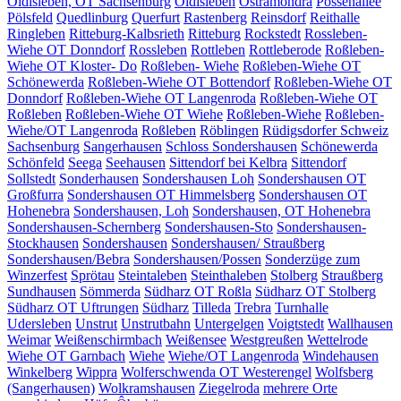
Oldisleben, OT Sachsenburg
Oldisleben
Ostramondra
Possenallee
Pölsfeld
Quedlinburg
Querfurt
Rastenberg
Reinsdorf
Reithalle
Ringleben
Ritteburg-Kalbsrieth
Ritteburg
Rockstedt
Rossleben-
Wiehe OT Donndorf
Rossleben
Rottleben
Rottleberode
Roßleben-
Wiehe OT Kloster- Do
Roßleben- Wiehe
Roßleben-Wiehe OT
Schönewerda
Roßleben-Wiehe OT Bottendorf
Roßleben-Wiehe OT
Donndorf
Roßleben-Wiehe OT Langenroda
Roßleben-Wiehe OT
Roßleben
Roßleben-Wiehe OT Wiehe
Roßleben-Wiehe
Roßleben-
Wiehe/OT Langenroda
Roßleben
Röblingen
Rüdigsdorfer Schweiz
Sachsenburg
Sangerhausen
Schloss Sondershausen
Schönewerda
Schönfeld
Seega
Seehausen
Sittendorf bei Kelbra
Sittendorf
Sollstedt
Sonderhausen
Sondershausen Loh
Sondershausen OT
Großfurra
Sondershausen OT Himmelsberg
Sondershausen OT
Hohenebra
Sondershausen, Loh
Sondershausen, OT Hohenebra
Sondershausen-Schernberg
Sondershausen-Sto
Sondershausen-
Stockhausen
Sondershausen
Sondershausen/ Straußberg
Sondershausen/Bebra
Sondershausen/Possen
Sonderzüge zum
Winzerfest
Sprötau
Steintaleben
Steinthaleben
Stolberg
Straußberg
Sundhausen
Sömmerda
Südharz OT Roßla
Südharz OT Stolberg
Südharz OT Uftrungen
Südharz
Tilleda
Trebra
Turnhalle
Udersleben
Unstrut
Unstrutbahn
Untergelgen
Voigtstedt
Wallhausen
Weimar
Weißenschirmbach
Weißensee
Westgreußen
Wettelrode
Wiehe OT Garnbach
Wiehe
Wiehe/OT Langenroda
Windehausen
Winkelberg
Wippra
Wolferschwenda OT Westerengel
Wolfsberg
(Sangerhausen)
Wolkramshausen
Ziegelroda
mehrere Orte