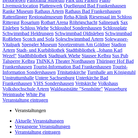
Bendeleben
Panorama Museum
Park und Parken
Piano
Livemusiclocation
Plattenwerk
Quellgrund Bad Frankenhausen
Ranke Museum
Rathaus Artern
Rathaus Bad Frankenhausen
Rattenfänger
Regionalmuseum
Reha-Klinik
Riesensaal im Schloss
Rittergut
Rosarium
Rotbart Arena
Röhrigschacht
Salinepark
Sax
Eisleben
Schloss Wiehe
Schlosshof Sondershausen
Schlossplatz
Schwimmbad Heldrungen
Schwimmbad Oldisleben
Schwimmbad
Roßleben
Scotch and Sofa
Soleschwimmbad Artern
Solewasser-
Vitalpark
Spengler Museum
Sportzentrum Am Göldner
Stadion
Artern
Stadt- und Kurbibliothek
Stadtbibliothek „Johann Karl
Wezel“
Stadtbibliothek
Stadtpark Wiehe
Stausee Kelbra
Sus Pub
Talsperre Kelbra
ThINKA
Theater Nordhausen
Thüringer Hof Bad
Frankenhausen
Tourist-Information Bad Frankenhausen
Tourist-
Information Sondershausen
Trinitatiskirche
Turnhalle am Königstuhl
Unstrutturnhalle
Untere Sachsenburg
Unterkirche Bad
Frankenhausen
VHS Sondershausen
Veitskirche
Volkshaus
Volkshochschule Artern
Waldgaststätte "Sennhütte"
Wasserburg
Weintraube
White Pig
Veranstaltung eintragen
Veranstaltungen
Aktuelle Veranstaltungen
Vergangene Veranstaltungen
Veranstaltung eintragen