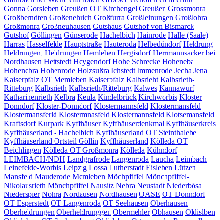
Gonna
Gorsleben
Greußen OT Kirchengel
Greußen
Grossmonra
Großberndten
Großenehrich
Großfurra
Großleinungen
Großlohra
Großmonra
Großneuhausen
Gutshaus
Gutshof von Bismarck
Gutshof
Göllingen
Günserode
Hachelbich
Hainrode
Halle (Saale)
Harras
Hasselfelde
Hauptstraße
Hauteroda
Helbedündorf
Heldrung
Heldrungen,
Heldrungen
Hemleben
Hergisdorf
Herrmannsacker bei
Nordhausen
Hettstedt
Heygendorf
Hohe Schrecke
Hoheneba
Hohenebra
Hohenrode
Holzsußra
Ichstedt
Immenrode
Jecha
Jena
Kaiserpfalz OT Memleben
Kaiserpfalz
Kalbsrieht
Kalbsrieth-
Ritteburg
Kalbsrieth
Kalbsrieth/Ritteburg
Kalwes
Kannawurf
Katharinenrieth
Kelbra
Keula
Kindelbrück
Kirchworbis
Kloster
Donndorf
Kloster-Donndorf
Klostermannsfeld
Klostermansfeld
Klostermansferld
Klostermnasfeld
Klosternannsfeld
Klotsemansfeld
Kraftsdorf
Kurpark
Kyffhäuser
Kyffhäuserdenkmal
Kyffhäuserkreis
Kyffhäuserland - Hachelbich
Kyffhäuserland OT Steinthalebe
Kyffhäuserland Ortsteil Göllin
Kyffhäuserland
Kölleda OT
Beichlingen
Kölleda OT Großmonra
Kölleda
Kühndorf
LEIMBACH/NDH
Landgrafrode
Langenroda
Laucha
Leimbach
Leinefelde-Worbis
Leipzig
Lossa
Lutherstadt Eisleben
Lützen
Mansfeld
Mauderode
Memleben
Möchpfiffel
Mönchpfiffel-
Nikolausrieth
Mönchpfiffel
Nausitz
Nebra
Neustadt
Niederbösa
Niederspier
Nohra
Nordausen
Nordhausen
OASE
OT Donndorf
OT Esperstedt
OT Langenroda
OT Seehausen
Oberhausen
Oberheldrungen
Oberheldrunggen
Obermehler
Obhausen
Oldislben