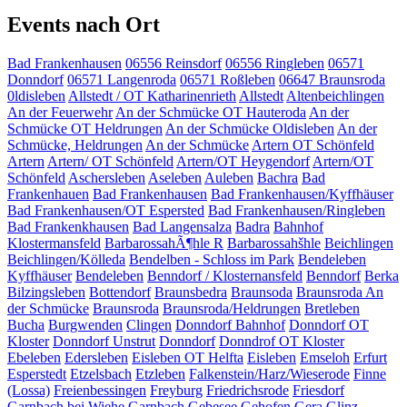
Events nach Ort
Bad Frankenhausen
06556 Reinsdorf
06556 Ringleben
06571
Donndorf
06571 Langenroda
06571 Roßleben
06647 Braunsroda
0ldisleben
Allstedt / OT Katharinenrieth
Allstedt
Altenbeichlingen
An der Feuerwehr
An der Schmücke OT Hauteroda
An der
Schmücke OT Heldrungen
An der Schmücke Oldisleben
An der
Schmücke, Heldrungen
An der Schmücke
Artern OT Schönfeld
Artern
Artern/ OT Schönfeld
Artern/OT Heygendorf
Artern/OT
Schönfeld
Aschersleben
Aseleben
Auleben
Bachra
Bad
Frankenhauen
Bad Frankenhausen
Bad Frankenhausen/Kyffhäuser
Bad Frankenhausen/OT Espersted
Bad Frankenhausen/Ringleben
Bad Frankenkhausen
Bad Langensalza
Badra
Bahnhof
Klostermansfeld
BarbarossahÃ¶hle R
Barbarossahšhle
Beichlingen
Beichlingen/Kölleda
Bendelben - Schloss im Park
Bendeleben
Kyffhäuser
Bendeleben
Benndorf / Klosternansfeld
Benndorf
Berka
Bilzingsleben
Bottendorf
Braunsbedra
Braunsoda
Braunsroda An
der Schmücke
Braunsroda
Braunsroda/Heldrungen
Bretleben
Bucha
Burgwenden
Clingen
Donndorf Bahnhof
Donndorf OT
Kloster
Donndorf Unstrut
Donndorf
Donndrof OT Kloster
Ebeleben
Edersleben
Eisleben OT Helfta
Eisleben
Emseloh
Erfurt
Esperstedt
Etzelsbach
Etzleben
Falkenstein/Harz/Wieserode
Finne
(Lossa)
Freienbessingen
Freyburg
Friedrichsrode
Friesdorf
Garnbach bei Wiehe
Garnbach
Gebesee
Gehofen
Gera
Glinz