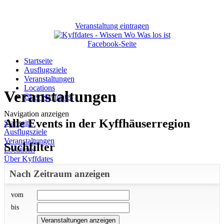
Veranstaltung eintragen
Facebook-Seite
Startseite
Ausflugsziele
Veranstaltungen
Locations
Veranstaltungen
Über Kyffdates
Navigation anzeigen
Alle Events in der Kyffhäuserregion
Startseite
Ausflugsziele
Veranstaltungen
Suchfilter
Locations
Über Kyffdates
Nach Zeitraum anzeigen
vom
bis