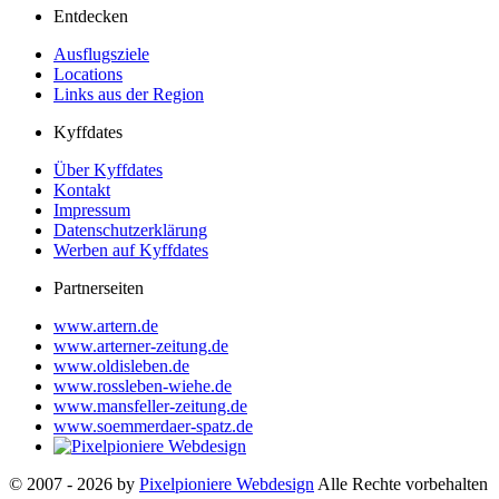
Entdecken
Ausflugsziele
Locations
Links aus der Region
Kyffdates
Über Kyffdates
Kontakt
Impressum
Datenschutzerklärung
Werben auf Kyffdates
Partnerseiten
www.artern.de
www.arterner-zeitung.de
www.oldisleben.de
www.rossleben-wiehe.de
www.mansfeller-zeitung.de
www.soemmerdaer-spatz.de
© 2007 - 2026 by
Pixelpioniere Webdesign
Alle Rechte vorbehalten