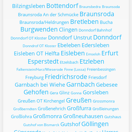
Bottendorf
Bilzingsleben
Braunsbedra
Braunsoda
Braunsroda
Braunsroda An der Schmücke
Bretleben
Braunsroda/Heldrungen
Bucha
Burgwenden
Clingen
Donndorf Bahnhof
Donndorf
Donndorf Unstrut
Donndorf OT Kloster
Ebeleben
Edersleben
Donndrof OT Kloster
Eisleben
Erfurt
Eisleben OT Helfta
Emseloh
Esperstedt
Etzleben
Etzelsbach
Freienbessingen
Falkenstein/Harz/Wieserode
Finne (Lossa)
Friedrichsrode
Freyburg
Friesdorf
Garnbach
Garnbach bei Wiehe
Gebesee
Gehofen
Gorsleben
Glinz
Gera
Gonna
Greußen
Greußen OT Kirchengel
Grossmonra
Großfurra
Großenehrich
Großleinungen
Großberndten
Großmonra
Großneuhausen
Großlohra
Gutshaus
Göllingen
Gutshof
Gutshof von Bismarck