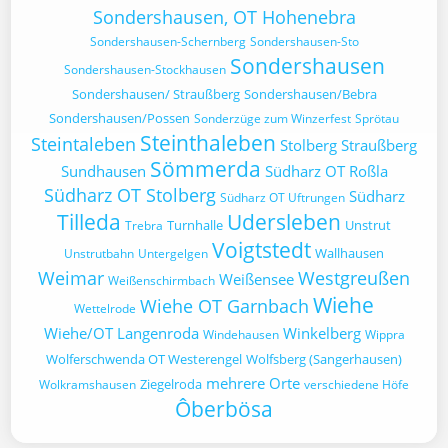
Sondershausen, OT Hohenebra
Sondershausen-Schernberg
Sondershausen-Sto
Sondershausen
Sondershausen-Stockhausen
Sondershausen/ Straußberg
Sondershausen/Bebra
Sondershausen/Possen
Sonderzüge zum Winzerfest
Sprötau
Steinthaleben
Steintaleben
Stolberg
Straußberg
Sömmerda
Sundhausen
Südharz OT Roßla
Südharz OT Stolberg
Südharz
Südharz OT Uftrungen
Tilleda
Udersleben
Turnhalle
Unstrut
Trebra
Voigtstedt
Wallhausen
Unstrutbahn
Untergelgen
Weimar
Westgreußen
Weißensee
Weißenschirmbach
Wiehe
Wiehe OT Garnbach
Wettelrode
Wiehe/OT Langenroda
Winkelberg
Windehausen
Wippra
Wolferschwenda OT Westerengel
Wolfsberg (Sangerhausen)
mehrere Orte
Ziegelroda
Wolkramshausen
verschiedene Höfe
Ôberbösa