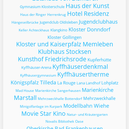
Haus der Kunst
Gymnasium Klosterschule
Hotel Residenz
Haus der Ringer
Herrenkrug
Jugendclubhaus
Jugendclub Oldisleben
Hängeseilbrücke
Kloster Donndorf
Klangkino
Keller Achteckhaus
Kloster Göllingen
Kloster und Kaiserpfalz Memleben
Klubhaus Stocksen
Kunsthof Friedrichsrode
Kupferhütte
Kyffhäuserdenkmal
Kyffhäuser-Arena
Kyffhäusertherme
Kyffhäusergymnasium
Königspfalz Tilleda
La Rouge
Lohplatz
Lana Landhof
Marienkirche
Mad House
Marienkirche Sangerhausen
Marstall
Mehrzweckhalle
Mehrzweckhalle Bottendorf
Modellbahn Wiehe
Minigolfanlage im Kurpark
Movie Star Kino
Natur- und Kräutergarten
Novalis Bibliothek
Oase
Oberkirche Bad Frankenhausen