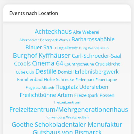
Events nach Location
Achteckhaus
Alte Weberei
Barbarossahöhle
Alternativer Bärenpark Worbis
Blauer Saal
Burg Allstedt
Burg Wendelstein
Burghof Kyffhäuser
Carl-Schroeder-Saal
Cinema 64
Ccools
Cruciskirche
Countryscheune
Destille
Erlebnisbergwerk
Domizil
Cube Club
Familienbad Hohe Schrecke
Ferienpark Feuerkuppe
Flugplatz Udersleben
Flugplatz Allstedt
Freilichtbühne Artern
Freizeitpark Possen
Freizeitzentrum
Freizeitzentrum/Mehrgenerationenhaus
Funkenburg Westgreußen
Goethe Schokoladentaler Manufaktur
Gutshaus von Bismarck