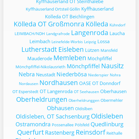
Kyffhäuserland OT Steinthalebe
Kyffhäuserland
Kyffhäuserland Ortsteil Göllin
Kölleda OT Beichlingen
Kölleda OT Großmonra
Kölleda
Kühndorf
Langenroda
Laucha
LEIMBACH/NDH
Landgrafrode
Leimbach
Lossa
Leinefelde-Worbis
Leipzig
Lutherstadt Eisleben
Lützen
Mansfeld
Memleben
Mauderode
Möchpfiffel
Nausitz
Mönchpfiffel
Mönchpfiffel-Nikolausrieth
Nebra
Niederbösa
Neustadt
Niederspier
Nohra
Nordhausen
OASE
OT Donndorf
Nordausen
OT Langenroda
Oberhausen
OT Esperstedt
OT Seehausen
Oberheldrungen
Obermehler
Oberheldrunggen
Obhausen
Oldislben
Oldisleben
Oldisleben, OT Sachsenburg
Ostramondra
Quedlinburg
Possenallee
Pölsfeld
Querfurt
Reinsdorf
Rastenberg
Reithalle