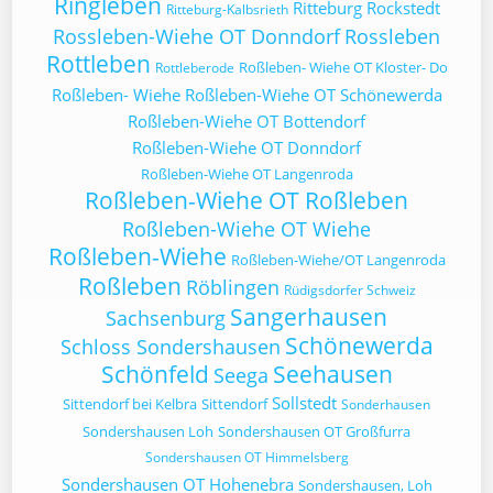
Ringleben
Ritteburg
Rockstedt
Ritteburg-Kalbsrieth
Rossleben-Wiehe OT Donndorf
Rossleben
Rottleben
Roßleben- Wiehe OT Kloster- Do
Rottleberode
Roßleben- Wiehe
Roßleben-Wiehe OT Schönewerda
Roßleben-Wiehe OT Bottendorf
Roßleben-Wiehe OT Donndorf
Roßleben-Wiehe OT Langenroda
Roßleben-Wiehe OT Roßleben
Roßleben-Wiehe OT Wiehe
Roßleben-Wiehe
Roßleben-Wiehe/OT Langenroda
Roßleben
Röblingen
Rüdigsdorfer Schweiz
Sangerhausen
Sachsenburg
Schönewerda
Schloss Sondershausen
Schönfeld
Seehausen
Seega
Sollstedt
Sittendorf bei Kelbra
Sittendorf
Sonderhausen
Sondershausen Loh
Sondershausen OT Großfurra
Sondershausen OT Himmelsberg
Sondershausen OT Hohenebra
Sondershausen, Loh