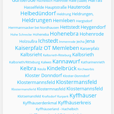
Günserode
Harras
Hainrode
Halle (Saale)
Hachelbich
Hauteroda
Hasselfelde
Hauptstraße
Helbedündorf
Heldrungen,
Heldrung
Heldrungen
Hemleben
Hergisdorf
Hettstedt
Heygendorf
Herrmannsacker bei Nordhausen
Hohenebra
Hohenrode
Hoheneba
Hohe Schrecke
Ichstedt
Jena
Holzsußra
Jecha
Immenrode
Kaiserpfalz OT Memleben
Kaiserpfalz
Kalbsrieht
Kalbsrieth
Kalbsrieth-Ritteburg
Kannawurf
Kalbsrieth/Ritteburg
Kalwes
Katharinenrieth
Kelbra
Kindelbrück
Keula
Kirchworbis
Kloster Donndorf
Kloster-Donndorf
Klostermansfeld
Klostermannsfeld
Klosternannsfeld
Klostermnasfeld
Klostermansferld
Kyffhäuser
Klotsemansfeld
Kraftsdorf
Kurpark
Kyffhäuserkreis
Kyffhäuserdenkmal
Kyffhäuserland - Hachelbich