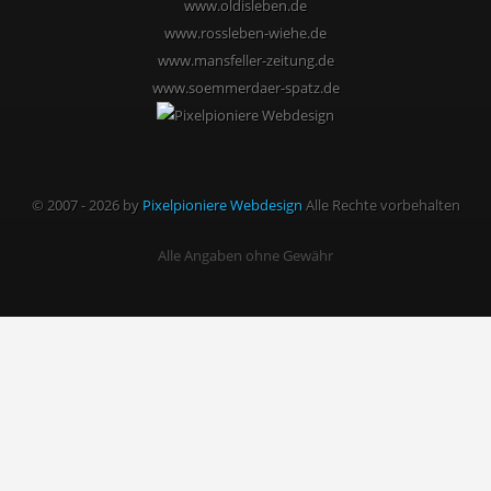
www.oldisleben.de
www.rossleben-wiehe.de
www.mansfeller-zeitung.de
www.soemmerdaer-spatz.de
© 2007 - 2026 by
Pixelpioniere Webdesign
Alle Rechte vorbehalten
Alle Angaben ohne Gewähr