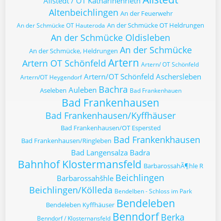
Allstedt / OT Katharinenrieth
Altenbeichlingen
An der Feuerwehr
An der Schmücke OT Heldrungen
An der Schmücke OT Hauteroda
An der Schmücke Oldisleben
An der Schmücke
An der Schmücke, Heldrungen
Artern
Artern OT Schönfeld
Artern/ OT Schönfeld
Artern/OT Schönfeld
Aschersleben
Artern/OT Heygendorf
Bachra
Auleben
Aseleben
Bad Frankenhauen
Bad Frankenhausen
Bad Frankenhausen/Kyffhäuser
Bad Frankenhausen/OT Espersted
Bad Frankenkhausen
Bad Frankenhausen/Ringleben
Bad Langensalza
Badra
Bahnhof Klostermansfeld
BarbarossahÃ¶hle R
Beichlingen
Barbarossahšhle
Beichlingen/Kölleda
Bendelben - Schloss im Park
Bendeleben
Bendeleben Kyffhäuser
Benndorf
Berka
Benndorf / Klosternansfeld