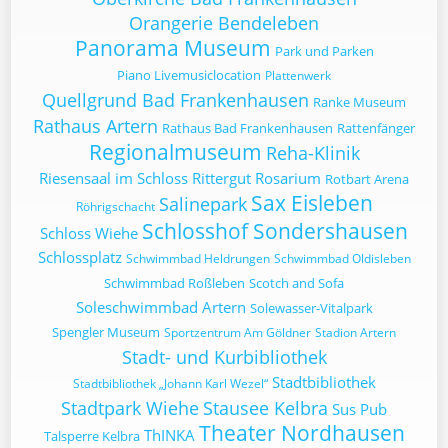
Orangerie Bendeleben
Panorama Museum
Park und Parken
Piano Livemusiclocation
Plattenwerk
Quellgrund Bad Frankenhausen
Ranke Museum
Rathaus Artern
Rathaus Bad Frankenhausen
Rattenfänger
Regionalmuseum
Reha-Klinik
Riesensaal im Schloss
Rittergut
Rosarium
Rotbart Arena
Sax Eisleben
Salinepark
Röhrigschacht
Schlosshof Sondershausen
Schloss Wiehe
Schlossplatz
Schwimmbad Heldrungen
Schwimmbad Oldisleben
Schwimmbad Roßleben
Scotch and Sofa
Soleschwimmbad Artern
Solewasser-Vitalpark
Spengler Museum
Sportzentrum Am Göldner
Stadion Artern
Stadt- und Kurbibliothek
Stadtbibliothek
Stadtbibliothek „Johann Karl Wezel“
Stadtpark Wiehe
Stausee Kelbra
Sus Pub
Theater Nordhausen
ThINKA
Talsperre Kelbra