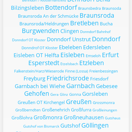
Benndorf / Klosternansfeld
Bottendorf
Bilzingsleben
Braunsbedra
Braunsoda
Braunsroda
Braunsroda An der Schmücke
Bretleben
Braunsroda/Heldrungen
Bucha
Burgwenden
Clingen
Donndorf Bahnhof
Donndorf
Donndorf Unstrut
Donndorf OT Kloster
Ebeleben
Edersleben
Donndrof OT Kloster
Eisleben
Erfurt
Eisleben OT Helfta
Emseloh
Esperstedt
Etzleben
Etzelsbach
Falkenstein/Harz/Wieserode
Finne (Lossa)
Freienbessingen
Friedrichsrode
Freyburg
Friesdorf
Garnbach
Garnbach bei Wiehe
Gebesee
Gehofen
Gorsleben
Gonna
Gera
Glinz
Greußen
Greußen OT Kirchengel
Grossmonra
Großenehrich
Großfurra
Großberndten
Großleinungen
Großmonra
Großneuhausen
Großlohra
Gutshaus
Göllingen
Gutshof
Gutshof von Bismarck