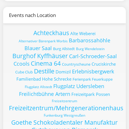
Events nach Location
Achteckhaus
Alte Weberei
Barbarossahöhle
Alternativer Bärenpark Worbis
Blauer Saal
Burg Allstedt
Burg Wendelstein
Burghof Kyffhäuser
Carl-Schroeder-Saal
Cinema 64
Ccools
Cruciskirche
Countryscheune
Destille
Erlebnisbergwerk
Domizil
Cube Club
Familienbad Hohe Schrecke
Ferienpark Feuerkuppe
Flugplatz Udersleben
Flugplatz Allstedt
Freilichtbühne Artern
Freizeitpark Possen
Freizeitzentrum
Freizeitzentrum/Mehrgenerationenhaus
Funkenburg Westgreußen
Goethe Schokoladentaler Manufaktur