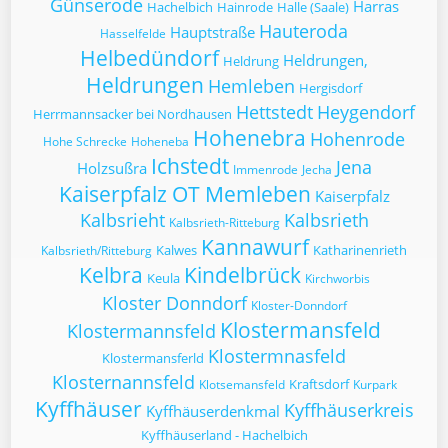
Günserode
Harras
Hachelbich
Hainrode
Halle (Saale)
Hauteroda
Hauptstraße
Hasselfelde
Helbedündorf
Heldrungen,
Heldrung
Heldrungen
Hemleben
Hergisdorf
Hettstedt
Heygendorf
Herrmannsacker bei Nordhausen
Hohenebra
Hohenrode
Hohe Schrecke
Hoheneba
Ichstedt
Jena
Holzsußra
Immenrode
Jecha
Kaiserpfalz OT Memleben
Kaiserpfalz
Kalbsrieht
Kalbsrieth
Kalbsrieth-Ritteburg
Kannawurf
Kalwes
Katharinenrieth
Kalbsrieth/Ritteburg
Kelbra
Kindelbrück
Keula
Kirchworbis
Kloster Donndorf
Kloster-Donndorf
Klostermansfeld
Klostermannsfeld
Klostermnasfeld
Klostermansferld
Klosternannsfeld
Kraftsdorf
Klotsemansfeld
Kurpark
Kyffhäuser
Kyffhäuserkreis
Kyffhäuserdenkmal
Kyffhäuserland - Hachelbich