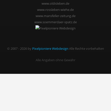
www.oldisleben.de
www.rossleben-wiehe.de
www.mansfeller-zeitung.de
www.soemmerdaer-spatz.de
© 2007 - 2026 by
Pixelpioniere Webdesign
Alle Rechte vorbehalten
Alle Angaben ohne Gewähr