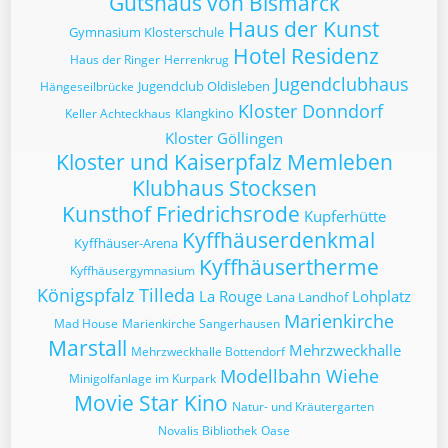
Gutshaus von Bismarck
Haus der Kunst
Gymnasium Klosterschule
Hotel Residenz
Haus der Ringer
Herrenkrug
Jugendclubhaus
Jugendclub Oldisleben
Hängeseilbrücke
Kloster Donndorf
Klangkino
Keller Achteckhaus
Kloster Göllingen
Kloster und Kaiserpfalz Memleben
Klubhaus Stocksen
Kunsthof Friedrichsrode
Kupferhütte
Kyffhäuserdenkmal
Kyffhäuser-Arena
Kyffhäusertherme
Kyffhäusergymnasium
Königspfalz Tilleda
La Rouge
Lohplatz
Lana Landhof
Marienkirche
Mad House
Marienkirche Sangerhausen
Marstall
Mehrzweckhalle
Mehrzweckhalle Bottendorf
Modellbahn Wiehe
Minigolfanlage im Kurpark
Movie Star Kino
Natur- und Kräutergarten
Novalis Bibliothek
Oase