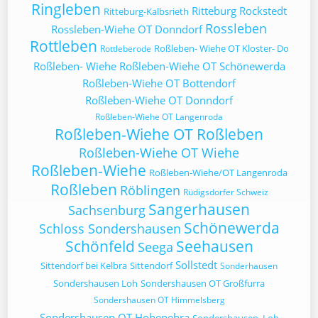
Ringleben
Ritteburg
Rockstedt
Ritteburg-Kalbsrieth
Rossleben
Rossleben-Wiehe OT Donndorf
Rottleben
Roßleben- Wiehe OT Kloster- Do
Rottleberode
Roßleben- Wiehe
Roßleben-Wiehe OT Schönewerda
Roßleben-Wiehe OT Bottendorf
Roßleben-Wiehe OT Donndorf
Roßleben-Wiehe OT Langenroda
Roßleben-Wiehe OT Roßleben
Roßleben-Wiehe OT Wiehe
Roßleben-Wiehe
Roßleben-Wiehe/OT Langenroda
Roßleben
Röblingen
Rüdigsdorfer Schweiz
Sangerhausen
Sachsenburg
Schönewerda
Schloss Sondershausen
Schönfeld
Seehausen
Seega
Sollstedt
Sittendorf bei Kelbra
Sittendorf
Sonderhausen
Sondershausen Loh
Sondershausen OT Großfurra
Sondershausen OT Himmelsberg
Sondershausen OT Hohenebra