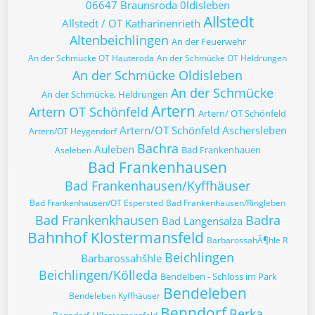
06647 Braunsroda
0ldisleben
Allstedt
Allstedt / OT Katharinenrieth
Altenbeichlingen
An der Feuerwehr
An der Schmücke OT Hauteroda
An der Schmücke OT Heldrungen
An der Schmücke Oldisleben
An der Schmücke
An der Schmücke, Heldrungen
Artern
Artern OT Schönfeld
Artern/ OT Schönfeld
Artern/OT Schönfeld
Aschersleben
Artern/OT Heygendorf
Bachra
Auleben
Bad Frankenhauen
Aseleben
Bad Frankenhausen
Bad Frankenhausen/Kyffhäuser
Bad Frankenhausen/OT Espersted
Bad Frankenhausen/Ringleben
Bad Frankenkhausen
Badra
Bad Langensalza
Bahnhof Klostermansfeld
BarbarossahÃ¶hle R
Beichlingen
Barbarossahšhle
Beichlingen/Kölleda
Bendelben - Schloss im Park
Bendeleben
Bendeleben Kyffhäuser
Benndorf
Berka