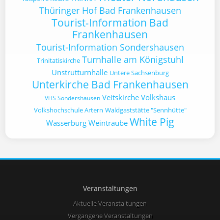
Thüringer Hof Bad Frankenhausen
Tourist-Information Bad
Frankenhausen
Tourist-Information Sondershausen
Turnhalle am Königstuhl
Trinitatiskirche
Unstrutturnhalle
Untere Sachsenburg
Unterkirche Bad Frankenhausen
Veitskirche
Volkshaus
VHS Sondershausen
Volkshochschule Artern
Waldgaststätte "Sennhütte"
White Pig
Wasserburg
Weintraube
Veranstaltungen
Aktuelle Veranstaltungen
Vergangene Veranstaltungen