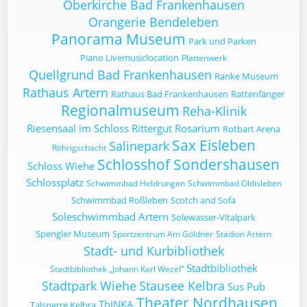
Oberkirche Bad Frankenhausen
Orangerie Bendeleben
Panorama Museum
Park und Parken
Piano Livemusiclocation
Plattenwerk
Quellgrund Bad Frankenhausen
Ranke Museum
Rathaus Artern
Rathaus Bad Frankenhausen
Rattenfänger
Regionalmuseum
Reha-Klinik
Riesensaal im Schloss
Rittergut
Rosarium
Rotbart Arena
Sax Eisleben
Salinepark
Röhrigschacht
Schlosshof Sondershausen
Schloss Wiehe
Schlossplatz
Schwimmbad Heldrungen
Schwimmbad Oldisleben
Schwimmbad Roßleben
Scotch and Sofa
Soleschwimmbad Artern
Solewasser-Vitalpark
Spengler Museum
Sportzentrum Am Göldner
Stadion Artern
Stadt- und Kurbibliothek
Stadtbibliothek
Stadtbibliothek „Johann Karl Wezel“
Stadtpark Wiehe
Stausee Kelbra
Sus Pub
Theater Nordhausen
ThINKA
Talsperre Kelbra