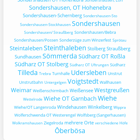
Sondershausen, Loh
Sondershausen, OT Hohenebra
Sondershausen-Schernberg
Sondershausen-Sto
Sondershausen
Sondershausen-Stockhausen
Sondershausen/Bebra
Sondershausen/ Straußberg
Sondershausen/Possen
Sonderzüge zum Winzerfest
Sprötau
Steinthaleben
Steintaleben
Stolberg
Straußberg
Sömmerda
Südharz OT Roßla
Sundhausen
Südharz OT Stolberg
Südharz
Südharz OT Uftrungen
Tilleda
Udersleben
Turnhalle
Unstrut
Trebra
Voigtstedt
Unstrutbahn
Wallhausen
Untergelgen
Weimar
Westgreußen
Weißensee
Weißenschirmbach
Wiehe
Wiehe OT Garnbach
Wettelrode
Windehausen
Winkelberg
Wiehe/OT Langenroda
Wippra
Wolferschwenda OT Westerengel
Wolfsberg (Sangerhausen)
mehrere Orte
Ziegelroda
Wolkramshausen
verschiedene Höfe
Ôberbösa