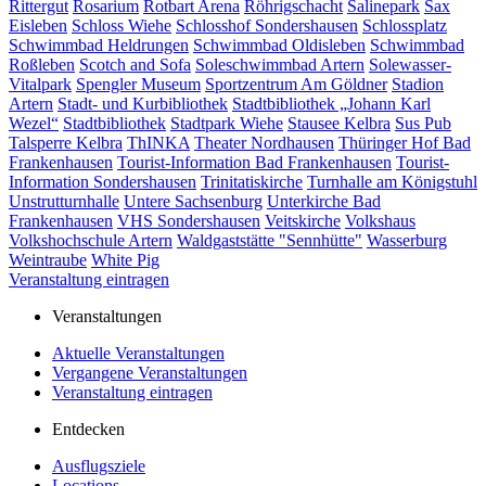
Rittergut
Rosarium
Rotbart Arena
Röhrigschacht
Salinepark
Sax
Eisleben
Schloss Wiehe
Schlosshof Sondershausen
Schlossplatz
Schwimmbad Heldrungen
Schwimmbad Oldisleben
Schwimmbad
Roßleben
Scotch and Sofa
Soleschwimmbad Artern
Solewasser-
Vitalpark
Spengler Museum
Sportzentrum Am Göldner
Stadion
Artern
Stadt- und Kurbibliothek
Stadtbibliothek „Johann Karl
Wezel“
Stadtbibliothek
Stadtpark Wiehe
Stausee Kelbra
Sus Pub
Talsperre Kelbra
ThINKA
Theater Nordhausen
Thüringer Hof Bad
Frankenhausen
Tourist-Information Bad Frankenhausen
Tourist-
Information Sondershausen
Trinitatiskirche
Turnhalle am Königstuhl
Unstrutturnhalle
Untere Sachsenburg
Unterkirche Bad
Frankenhausen
VHS Sondershausen
Veitskirche
Volkshaus
Volkshochschule Artern
Waldgaststätte "Sennhütte"
Wasserburg
Weintraube
White Pig
Veranstaltung eintragen
Veranstaltungen
Aktuelle Veranstaltungen
Vergangene Veranstaltungen
Veranstaltung eintragen
Entdecken
Ausflugsziele
Locations