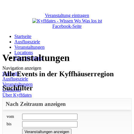
Veranstaltung eintragen
Facebook-Seite
Startseite
Ausflugsziele
Veranstaltungen
Locations
Veranstaltungen
Über Kyffdates
Navigation anzeigen
Alle Events in der Kyffhäuserregion
Startseite
Ausflugsziele
Veranstaltungen
Suchfilter
Locations
Über Kyffdates
Nach Zeitraum anzeigen
vom
bis