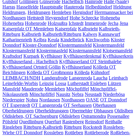
Gutshof
Göllingen
Günserode
Hachelbich
Hainrode
Halle (Saale)
Harras
Hasselfelde
Hauptstraße
Hauteroda
Helbedündorf
Heldrung
Heldrungen,
Heldrungen
Hemleben
Hergisdorf
Herrmannsacker bei
Nordhausen
Hettstedt
Heygendorf
Hohe Schrecke
Hoheneba
Hohenebra
Hohenrode
Holzsußra
Ichstedt
Immenrode
Jecha
Jena
Kaiserpfalz OT Memleben
Kaiserpfalz
Kalbsrieht
Kalbsrieth-
Ritteburg
Kalbsrieth
Kalbsrieth/Ritteburg
Kalwes
Kannawurf
Katharinenrieth
Kelbra
Keula
Kindelbrück
Kirchworbis
Kloster
Donndorf
Kloster-Donndorf
Klostermannsfeld
Klostermansfeld
Klostermansferld
Klostermnasfeld
Klosternannsfeld
Klotsemansfeld
Kraftsdorf
Kurpark
Kyffhäuser
Kyffhäuserdenkmal
Kyffhäuserkreis
Kyffhäuserland - Hachelbich
Kyffhäuserland OT Steinthalebe
Kyffhäuserland Ortsteil Göllin
Kyffhäuserland
Kölleda OT
Beichlingen
Kölleda OT Großmonra
Kölleda
Kühndorf
LEIMBACH/NDH
Landgrafrode
Langenroda
Laucha
Leimbach
Leinefelde-Worbis
Leipzig
Lossa
Lutherstadt Eisleben
Lützen
Mansfeld
Mauderode
Memleben
Möchpfiffel
Mönchpfiffel-
Nikolausrieth
Mönchpfiffel
Nausitz
Nebra
Neustadt
Niederbösa
Niederspier
Nohra
Nordausen
Nordhausen
OASE
OT Donndorf
OT Esperstedt
OT Langenroda
OT Seehausen
Oberhausen
Oberheldrungen
Oberheldrunggen
Obermehler
Obhausen
Oldislben
Oldisleben, OT Sachsenburg
Oldisleben
Ostramondra
Possenallee
Pölsfeld
Quedlinburg
Querfurt
Rastenberg
Reinsdorf
Reithalle
Ringleben
Ritteburg-Kalbsrieth
Ritteburg
Rockstedt
Rossleben-
Wiehe OT Donndorf
Rossleben
Rottleben
Rottleberode
Roßleben-