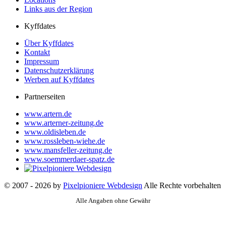
Links aus der Region
Kyffdates
Über Kyffdates
Kontakt
Impressum
Datenschutzerklärung
Werben auf Kyffdates
Partnerseiten
www.artern.de
www.arterner-zeitung.de
www.oldisleben.de
www.rossleben-wiehe.de
www.mansfeller-zeitung.de
www.soemmerdaer-spatz.de
© 2007 - 2026 by
Pixelpioniere Webdesign
Alle Rechte vorbehalten
Alle Angaben ohne Gewähr