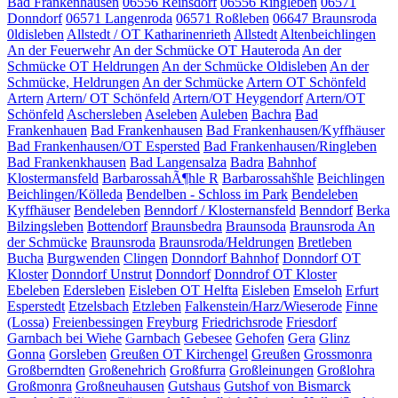
Bad Frankenhausen
06556 Reinsdorf
06556 Ringleben
06571
Donndorf
06571 Langenroda
06571 Roßleben
06647 Braunsroda
0ldisleben
Allstedt / OT Katharinenrieth
Allstedt
Altenbeichlingen
An der Feuerwehr
An der Schmücke OT Hauteroda
An der
Schmücke OT Heldrungen
An der Schmücke Oldisleben
An der
Schmücke, Heldrungen
An der Schmücke
Artern OT Schönfeld
Artern
Artern/ OT Schönfeld
Artern/OT Heygendorf
Artern/OT
Schönfeld
Aschersleben
Aseleben
Auleben
Bachra
Bad
Frankenhauen
Bad Frankenhausen
Bad Frankenhausen/Kyffhäuser
Bad Frankenhausen/OT Espersted
Bad Frankenhausen/Ringleben
Bad Frankenkhausen
Bad Langensalza
Badra
Bahnhof
Klostermansfeld
BarbarossahÃ¶hle R
Barbarossahšhle
Beichlingen
Beichlingen/Kölleda
Bendelben - Schloss im Park
Bendeleben
Kyffhäuser
Bendeleben
Benndorf / Klosternansfeld
Benndorf
Berka
Bilzingsleben
Bottendorf
Braunsbedra
Braunsoda
Braunsroda An
der Schmücke
Braunsroda
Braunsroda/Heldrungen
Bretleben
Bucha
Burgwenden
Clingen
Donndorf Bahnhof
Donndorf OT
Kloster
Donndorf Unstrut
Donndorf
Donndrof OT Kloster
Ebeleben
Edersleben
Eisleben OT Helfta
Eisleben
Emseloh
Erfurt
Esperstedt
Etzelsbach
Etzleben
Falkenstein/Harz/Wieserode
Finne
(Lossa)
Freienbessingen
Freyburg
Friedrichsrode
Friesdorf
Garnbach bei Wiehe
Garnbach
Gebesee
Gehofen
Gera
Glinz
Gonna
Gorsleben
Greußen OT Kirchengel
Greußen
Grossmonra
Großberndten
Großenehrich
Großfurra
Großleinungen
Großlohra
Großmonra
Großneuhausen
Gutshaus
Gutshof von Bismarck