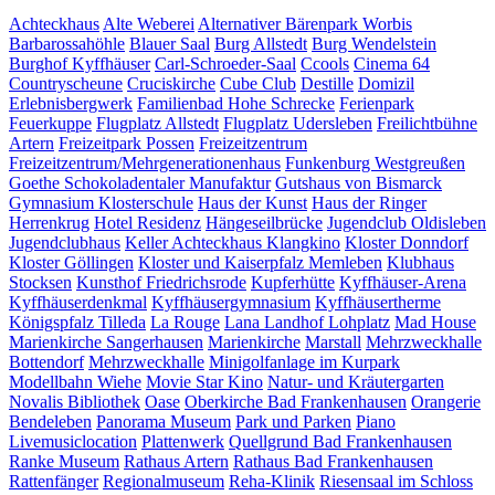
Achteckhaus
Alte Weberei
Alternativer Bärenpark Worbis
Barbarossahöhle
Blauer Saal
Burg Allstedt
Burg Wendelstein
Burghof Kyffhäuser
Carl-Schroeder-Saal
Ccools
Cinema 64
Countryscheune
Cruciskirche
Cube Club
Destille
Domizil
Erlebnisbergwerk
Familienbad Hohe Schrecke
Ferienpark
Feuerkuppe
Flugplatz Allstedt
Flugplatz Udersleben
Freilichtbühne
Artern
Freizeitpark Possen
Freizeitzentrum
Freizeitzentrum/Mehrgenerationenhaus
Funkenburg Westgreußen
Goethe Schokoladentaler Manufaktur
Gutshaus von Bismarck
Gymnasium Klosterschule
Haus der Kunst
Haus der Ringer
Herrenkrug
Hotel Residenz
Hängeseilbrücke
Jugendclub Oldisleben
Jugendclubhaus
Keller Achteckhaus
Klangkino
Kloster Donndorf
Kloster Göllingen
Kloster und Kaiserpfalz Memleben
Klubhaus
Stocksen
Kunsthof Friedrichsrode
Kupferhütte
Kyffhäuser-Arena
Kyffhäuserdenkmal
Kyffhäusergymnasium
Kyffhäusertherme
Königspfalz Tilleda
La Rouge
Lana Landhof
Lohplatz
Mad House
Marienkirche Sangerhausen
Marienkirche
Marstall
Mehrzweckhalle
Bottendorf
Mehrzweckhalle
Minigolfanlage im Kurpark
Modellbahn Wiehe
Movie Star Kino
Natur- und Kräutergarten
Novalis Bibliothek
Oase
Oberkirche Bad Frankenhausen
Orangerie
Bendeleben
Panorama Museum
Park und Parken
Piano
Livemusiclocation
Plattenwerk
Quellgrund Bad Frankenhausen
Ranke Museum
Rathaus Artern
Rathaus Bad Frankenhausen
Rattenfänger
Regionalmuseum
Reha-Klinik
Riesensaal im Schloss