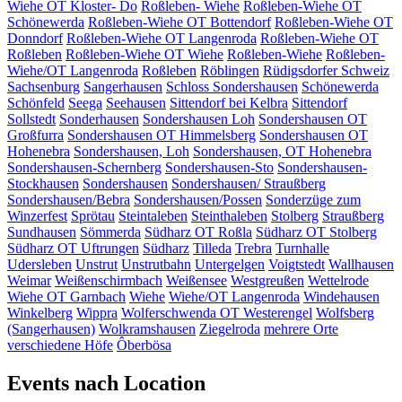
Wiehe OT Kloster- Do
Roßleben- Wiehe
Roßleben-Wiehe OT
Schönewerda
Roßleben-Wiehe OT Bottendorf
Roßleben-Wiehe OT
Donndorf
Roßleben-Wiehe OT Langenroda
Roßleben-Wiehe OT
Roßleben
Roßleben-Wiehe OT Wiehe
Roßleben-Wiehe
Roßleben-
Wiehe/OT Langenroda
Roßleben
Röblingen
Rüdigsdorfer Schweiz
Sachsenburg
Sangerhausen
Schloss Sondershausen
Schönewerda
Schönfeld
Seega
Seehausen
Sittendorf bei Kelbra
Sittendorf
Sollstedt
Sonderhausen
Sondershausen Loh
Sondershausen OT
Großfurra
Sondershausen OT Himmelsberg
Sondershausen OT
Hohenebra
Sondershausen, Loh
Sondershausen, OT Hohenebra
Sondershausen-Schernberg
Sondershausen-Sto
Sondershausen-
Stockhausen
Sondershausen
Sondershausen/ Straußberg
Sondershausen/Bebra
Sondershausen/Possen
Sonderzüge zum
Winzerfest
Sprötau
Steintaleben
Steinthaleben
Stolberg
Straußberg
Sundhausen
Sömmerda
Südharz OT Roßla
Südharz OT Stolberg
Südharz OT Uftrungen
Südharz
Tilleda
Trebra
Turnhalle
Udersleben
Unstrut
Unstrutbahn
Untergelgen
Voigtstedt
Wallhausen
Weimar
Weißenschirmbach
Weißensee
Westgreußen
Wettelrode
Wiehe OT Garnbach
Wiehe
Wiehe/OT Langenroda
Windehausen
Winkelberg
Wippra
Wolferschwenda OT Westerengel
Wolfsberg
(Sangerhausen)
Wolkramshausen
Ziegelroda
mehrere Orte
verschiedene Höfe
Ôberbösa
Events nach Location