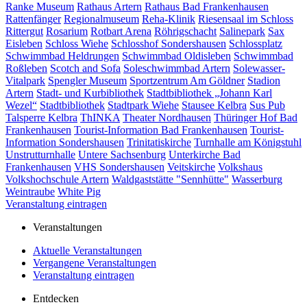
Ranke Museum
Rathaus Artern
Rathaus Bad Frankenhausen
Rattenfänger
Regionalmuseum
Reha-Klinik
Riesensaal im Schloss
Rittergut
Rosarium
Rotbart Arena
Röhrigschacht
Salinepark
Sax
Eisleben
Schloss Wiehe
Schlosshof Sondershausen
Schlossplatz
Schwimmbad Heldrungen
Schwimmbad Oldisleben
Schwimmbad
Roßleben
Scotch and Sofa
Soleschwimmbad Artern
Solewasser-
Vitalpark
Spengler Museum
Sportzentrum Am Göldner
Stadion
Artern
Stadt- und Kurbibliothek
Stadtbibliothek „Johann Karl
Wezel“
Stadtbibliothek
Stadtpark Wiehe
Stausee Kelbra
Sus Pub
Talsperre Kelbra
ThINKA
Theater Nordhausen
Thüringer Hof Bad
Frankenhausen
Tourist-Information Bad Frankenhausen
Tourist-
Information Sondershausen
Trinitatiskirche
Turnhalle am Königstuhl
Unstrutturnhalle
Untere Sachsenburg
Unterkirche Bad
Frankenhausen
VHS Sondershausen
Veitskirche
Volkshaus
Volkshochschule Artern
Waldgaststätte "Sennhütte"
Wasserburg
Weintraube
White Pig
Veranstaltung eintragen
Veranstaltungen
Aktuelle Veranstaltungen
Vergangene Veranstaltungen
Veranstaltung eintragen
Entdecken