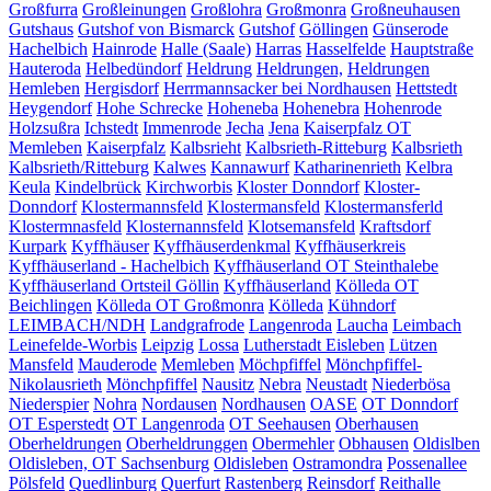
Großfurra
Großleinungen
Großlohra
Großmonra
Großneuhausen
Gutshaus
Gutshof von Bismarck
Gutshof
Göllingen
Günserode
Hachelbich
Hainrode
Halle (Saale)
Harras
Hasselfelde
Hauptstraße
Hauteroda
Helbedündorf
Heldrung
Heldrungen,
Heldrungen
Hemleben
Hergisdorf
Herrmannsacker bei Nordhausen
Hettstedt
Heygendorf
Hohe Schrecke
Hoheneba
Hohenebra
Hohenrode
Holzsußra
Ichstedt
Immenrode
Jecha
Jena
Kaiserpfalz OT
Memleben
Kaiserpfalz
Kalbsrieht
Kalbsrieth-Ritteburg
Kalbsrieth
Kalbsrieth/Ritteburg
Kalwes
Kannawurf
Katharinenrieth
Kelbra
Keula
Kindelbrück
Kirchworbis
Kloster Donndorf
Kloster-
Donndorf
Klostermannsfeld
Klostermansfeld
Klostermansferld
Klostermnasfeld
Klosternannsfeld
Klotsemansfeld
Kraftsdorf
Kurpark
Kyffhäuser
Kyffhäuserdenkmal
Kyffhäuserkreis
Kyffhäuserland - Hachelbich
Kyffhäuserland OT Steinthalebe
Kyffhäuserland Ortsteil Göllin
Kyffhäuserland
Kölleda OT
Beichlingen
Kölleda OT Großmonra
Kölleda
Kühndorf
LEIMBACH/NDH
Landgrafrode
Langenroda
Laucha
Leimbach
Leinefelde-Worbis
Leipzig
Lossa
Lutherstadt Eisleben
Lützen
Mansfeld
Mauderode
Memleben
Möchpfiffel
Mönchpfiffel-
Nikolausrieth
Mönchpfiffel
Nausitz
Nebra
Neustadt
Niederbösa
Niederspier
Nohra
Nordausen
Nordhausen
OASE
OT Donndorf
OT Esperstedt
OT Langenroda
OT Seehausen
Oberhausen
Oberheldrungen
Oberheldrunggen
Obermehler
Obhausen
Oldislben
Oldisleben, OT Sachsenburg
Oldisleben
Ostramondra
Possenallee
Pölsfeld
Quedlinburg
Querfurt
Rastenberg
Reinsdorf
Reithalle