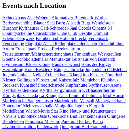
Events nach Location
Achteckhaus
Alte Weberei
Alternativer Bärenpark Worbis
Barbarossahöhle
Blauer Saal
Burg Allstedt
Burg Wendelstein
Burghof Kyffhäuser
Carl-Schroeder-Saal
Ccools
Cinema 64
Countryscheune
Cruciskirche
Cube Club
Destille
Domizil
Erlebnisbergwerk
Familienbad Hohe Schrecke
Ferienpark
Feuerkuppe
Flugplatz Allstedt
Flugplatz Udersleben
Freilichtbühne
Artern
Freizeitpark Possen
Freizeitzentrum
Freizeitzentrum/Mehrgenerationenhaus
Funkenburg Westgreußen
Goethe Schokoladentaler Manufaktur
Gutshaus von Bismarck
Gymnasium Klosterschule
Haus der Kunst
Haus der Ringer
Herrenkrug
Hotel Residenz
Hängeseilbrücke
Jugendclub Oldisleben
Jugendclubhaus
Keller Achteckhaus
Klangkino
Kloster Donndorf
Kloster Göllingen
Kloster und Kaiserpfalz Memleben
Klubhaus
Stocksen
Kunsthof Friedrichsrode
Kupferhütte
Kyffhäuser-Arena
Kyffhäuserdenkmal
Kyffhäusergymnasium
Kyffhäusertherme
Königspfalz Tilleda
La Rouge
Lana Landhof
Lohplatz
Mad House
Marienkirche Sangerhausen
Marienkirche
Marstall
Mehrzweckhalle
Bottendorf
Mehrzweckhalle
Minigolfanlage im Kurpark
Modellbahn Wiehe
Movie Star Kino
Natur- und Kräutergarten
Novalis Bibliothek
Oase
Oberkirche Bad Frankenhausen
Orangerie
Bendeleben
Panorama Museum
Park und Parken
Piano
Livemusiclocation
Plattenwerk
Quellgrund Bad Frankenhausen