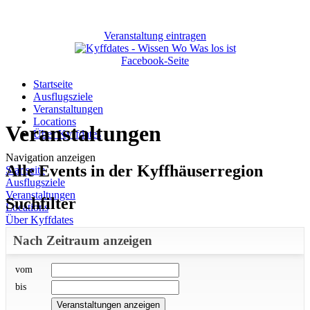
Veranstaltung eintragen
Facebook-Seite
Startseite
Ausflugsziele
Veranstaltungen
Locations
Veranstaltungen
Über Kyffdates
Navigation anzeigen
Alle Events in der Kyffhäuserregion
Startseite
Ausflugsziele
Veranstaltungen
Suchfilter
Locations
Über Kyffdates
Nach Zeitraum anzeigen
vom
bis