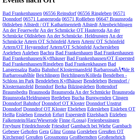
Events nach Ort
Bad Frankenhausen
06556 Reinsdorf
06556 Ringleben
06571
Donndorf
06571 Langenroda
06571 Roßleben
06647 Braunsroda
0ldisleben
Allstedt / OT Katharinenrieth
Allstedt
Altenbeichlingen
An der Feuerwehr
An der Schmücke OT Hauteroda
An der
Schmücke Oldisleben
An der Schmücke, Heldrungen
An der
Schmücke
Artern OT Schönfeld
Artern
Artern/ OT Schönfeld
Artern/OT Heygendorf
Artern/OT Schönfeld
Aschersleben
Aseleben
Auleben
Bachra
Bad Frankenhauen
Bad Frankenhausen
Bad Frankenhausen/Kyffhäuser
Bad Frankenhausen/OT Espersted
Bad Frankenhausen/Ringleben
Bad Frankenkhausen
Bad
Langensalza
Badra
Bahnhof Klostermansfeld
BarbarossahÃ¶hle R
Barbarossahšhle
Beichlingen
Beichlingen/Kölleda
Bendelben -
Schloss im Park
Bendeleben Kyffhäuser
Bendeleben
Benndorf /
Klosternansfeld
Benndorf
Berka
Bilzingsleben
Bottendorf
Braunsbedra
Braunsoda
Braunsroda An der Schmücke
Braunsroda
Braunsroda/Heldrungen
Bretleben
Bucha
Burgwenden
Clingen
Donndorf Bahnhof
Donndorf OT Kloster
Donndorf Unstrut
Donndorf
Donndrof OT Kloster
Ebeleben
Edersleben
Eisleben OT
Helfta
Eisleben
Emseloh
Erfurt
Esperstedt
Etzelsbach
Etzleben
Falkenstein/Harz/Wieserode
Finne (Lossa)
Freienbessingen
Freyburg
Friedrichsrode
Friesdorf
Garnbach bei Wiehe
Garnbach
Gebesee
Gehofen
Gera
Glinz
Gonna
Gorsleben
Greußen OT
Kirchengel
Greußen
Grossmonra
Großberndten
Großenehrich