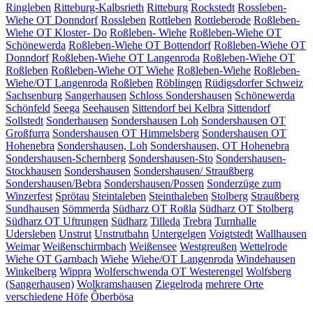
Ringleben
Ritteburg-Kalbsrieth
Ritteburg
Rockstedt
Rossleben-
Wiehe OT Donndorf
Rossleben
Rottleben
Rottleberode
Roßleben-
Wiehe OT Kloster- Do
Roßleben- Wiehe
Roßleben-Wiehe OT
Schönewerda
Roßleben-Wiehe OT Bottendorf
Roßleben-Wiehe OT
Donndorf
Roßleben-Wiehe OT Langenroda
Roßleben-Wiehe OT
Roßleben
Roßleben-Wiehe OT Wiehe
Roßleben-Wiehe
Roßleben-
Wiehe/OT Langenroda
Roßleben
Röblingen
Rüdigsdorfer Schweiz
Sachsenburg
Sangerhausen
Schloss Sondershausen
Schönewerda
Schönfeld
Seega
Seehausen
Sittendorf bei Kelbra
Sittendorf
Sollstedt
Sonderhausen
Sondershausen Loh
Sondershausen OT
Großfurra
Sondershausen OT Himmelsberg
Sondershausen OT
Hohenebra
Sondershausen, Loh
Sondershausen, OT Hohenebra
Sondershausen-Schernberg
Sondershausen-Sto
Sondershausen-
Stockhausen
Sondershausen
Sondershausen/ Straußberg
Sondershausen/Bebra
Sondershausen/Possen
Sonderzüge zum
Winzerfest
Sprötau
Steintaleben
Steinthaleben
Stolberg
Straußberg
Sundhausen
Sömmerda
Südharz OT Roßla
Südharz OT Stolberg
Südharz OT Uftrungen
Südharz
Tilleda
Trebra
Turnhalle
Udersleben
Unstrut
Unstrutbahn
Untergelgen
Voigtstedt
Wallhausen
Weimar
Weißenschirmbach
Weißensee
Westgreußen
Wettelrode
Wiehe OT Garnbach
Wiehe
Wiehe/OT Langenroda
Windehausen
Winkelberg
Wippra
Wolferschwenda OT Westerengel
Wolfsberg
(Sangerhausen)
Wolkramshausen
Ziegelroda
mehrere Orte
verschiedene Höfe
Ôberbösa