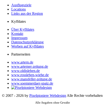
Ausflugsziele
Locations
Links aus der Region
Kyffdates
Über Kyffdates
Kontakt
Impressum
Datenschutzerklärung
Werben auf Kyffdates
Partnerseiten
www.artern.de
www.arterner-zeitung.de
www.oldisleben.de
www.rossleben-wiehe.de
www.mansfeller-zeitung.de
www.soemmerdaer-spatz.de
© 2007 - 2026 by
Pixelpioniere Webdesign
Alle Rechte vorbehalten
Alle Angaben ohne Gewähr