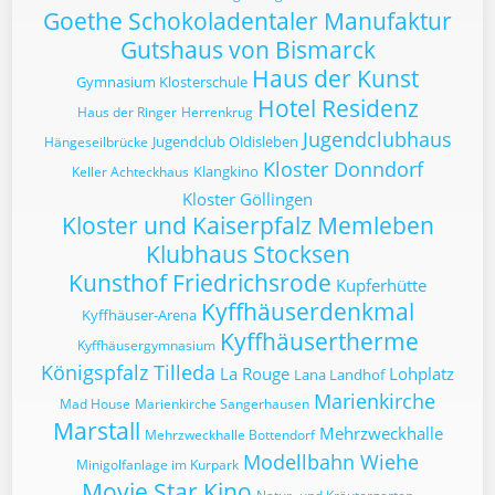
Goethe Schokoladentaler Manufaktur
Gutshaus von Bismarck
Haus der Kunst
Gymnasium Klosterschule
Hotel Residenz
Haus der Ringer
Herrenkrug
Jugendclubhaus
Jugendclub Oldisleben
Hängeseilbrücke
Kloster Donndorf
Klangkino
Keller Achteckhaus
Kloster Göllingen
Kloster und Kaiserpfalz Memleben
Klubhaus Stocksen
Kunsthof Friedrichsrode
Kupferhütte
Kyffhäuserdenkmal
Kyffhäuser-Arena
Kyffhäusertherme
Kyffhäusergymnasium
Königspfalz Tilleda
La Rouge
Lohplatz
Lana Landhof
Marienkirche
Mad House
Marienkirche Sangerhausen
Marstall
Mehrzweckhalle
Mehrzweckhalle Bottendorf
Modellbahn Wiehe
Minigolfanlage im Kurpark
Movie Star Kino