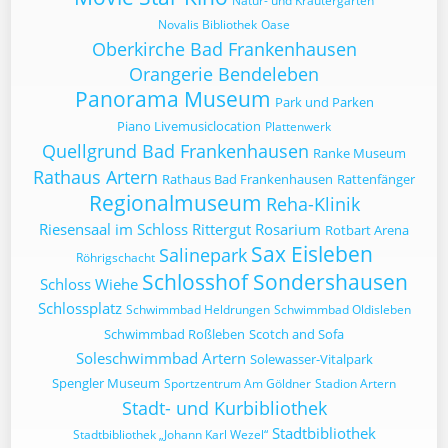
Natur- und Kräutergarten
Novalis Bibliothek
Oase
Oberkirche Bad Frankenhausen
Orangerie Bendeleben
Panorama Museum
Park und Parken
Piano Livemusiclocation
Plattenwerk
Quellgrund Bad Frankenhausen
Ranke Museum
Rathaus Artern
Rathaus Bad Frankenhausen
Rattenfänger
Regionalmuseum
Reha-Klinik
Riesensaal im Schloss
Rittergut
Rosarium
Rotbart Arena
Sax Eisleben
Salinepark
Röhrigschacht
Schlosshof Sondershausen
Schloss Wiehe
Schlossplatz
Schwimmbad Heldrungen
Schwimmbad Oldisleben
Schwimmbad Roßleben
Scotch and Sofa
Soleschwimmbad Artern
Solewasser-Vitalpark
Spengler Museum
Sportzentrum Am Göldner
Stadion Artern
Stadt- und Kurbibliothek
Stadtbibliothek
Stadtbibliothek „Johann Karl Wezel“