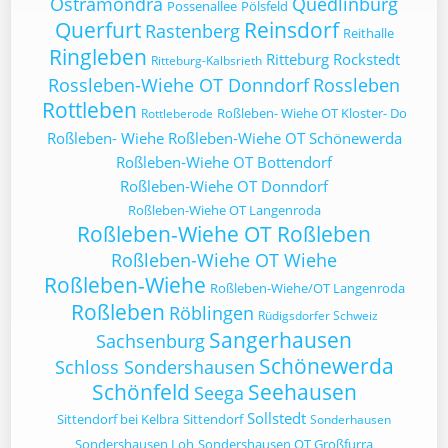
Ostramondra
Quedlinburg
Possenallee
Pölsfeld
Querfurt
Reinsdorf
Rastenberg
Reithalle
Ringleben
Ritteburg
Rockstedt
Ritteburg-Kalbsrieth
Rossleben-Wiehe OT Donndorf
Rossleben
Rottleben
Roßleben- Wiehe OT Kloster- Do
Rottleberode
Roßleben- Wiehe
Roßleben-Wiehe OT Schönewerda
Roßleben-Wiehe OT Bottendorf
Roßleben-Wiehe OT Donndorf
Roßleben-Wiehe OT Langenroda
Roßleben-Wiehe OT Roßleben
Roßleben-Wiehe OT Wiehe
Roßleben-Wiehe
Roßleben-Wiehe/OT Langenroda
Roßleben
Röblingen
Rüdigsdorfer Schweiz
Sangerhausen
Sachsenburg
Schönewerda
Schloss Sondershausen
Schönfeld
Seehausen
Seega
Sollstedt
Sittendorf bei Kelbra
Sittendorf
Sonderhausen
Sondershausen Loh
Sondershausen OT Großfurra