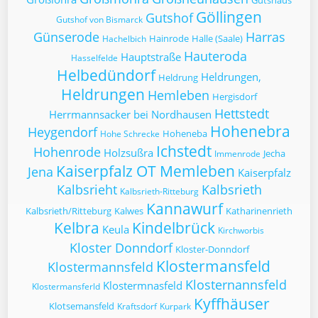
Gutshaus
Göllingen
Gutshof
Gutshof von Bismarck
Günserode
Harras
Hainrode
Halle (Saale)
Hachelbich
Hauteroda
Hauptstraße
Hasselfelde
Helbedündorf
Heldrungen,
Heldrung
Heldrungen
Hemleben
Hergisdorf
Hettstedt
Herrmannsacker bei Nordhausen
Hohenebra
Heygendorf
Hoheneba
Hohe Schrecke
Ichstedt
Hohenrode
Holzsußra
Jecha
Immenrode
Kaiserpfalz OT Memleben
Jena
Kaiserpfalz
Kalbsrieht
Kalbsrieth
Kalbsrieth-Ritteburg
Kannawurf
Kalbsrieth/Ritteburg
Kalwes
Katharinenrieth
Kelbra
Kindelbrück
Keula
Kirchworbis
Kloster Donndorf
Kloster-Donndorf
Klostermansfeld
Klostermannsfeld
Klosternannsfeld
Klostermnasfeld
Klostermansferld
Kyffhäuser
Klotsemansfeld
Kraftsdorf
Kurpark