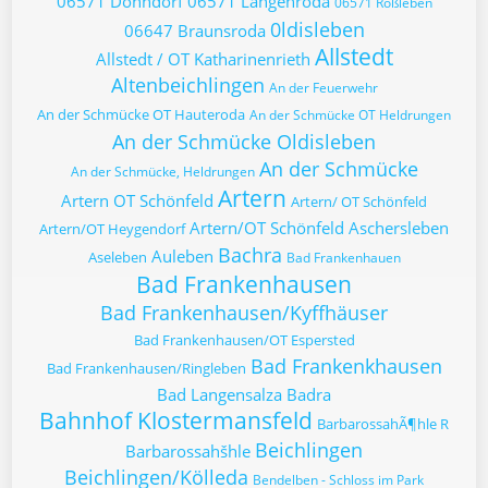
06571 Donndorf
06571 Langenroda
06571 Roßleben
0ldisleben
06647 Braunsroda
Allstedt
Allstedt / OT Katharinenrieth
Altenbeichlingen
An der Feuerwehr
An der Schmücke OT Hauteroda
An der Schmücke OT Heldrungen
An der Schmücke Oldisleben
An der Schmücke
An der Schmücke, Heldrungen
Artern
Artern OT Schönfeld
Artern/ OT Schönfeld
Artern/OT Schönfeld
Aschersleben
Artern/OT Heygendorf
Bachra
Auleben
Aseleben
Bad Frankenhauen
Bad Frankenhausen
Bad Frankenhausen/Kyffhäuser
Bad Frankenhausen/OT Espersted
Bad Frankenkhausen
Bad Frankenhausen/Ringleben
Bad Langensalza
Badra
Bahnhof Klostermansfeld
BarbarossahÃ¶hle R
Beichlingen
Barbarossahšhle
Beichlingen/Kölleda
Bendelben - Schloss im Park