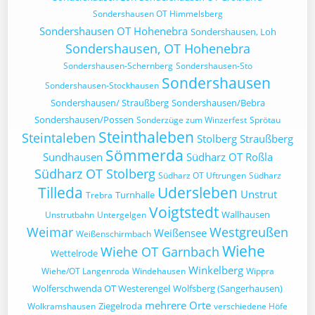
Sondershausen OT Himmelsberg
Sondershausen OT Hohenebra
Sondershausen, Loh
Sondershausen, OT Hohenebra
Sondershausen-Schernberg
Sondershausen-Sto
Sondershausen
Sondershausen-Stockhausen
Sondershausen/ Straußberg
Sondershausen/Bebra
Sondershausen/Possen
Sonderzüge zum Winzerfest
Sprötau
Steinthaleben
Steintaleben
Stolberg
Straußberg
Sömmerda
Sundhausen
Südharz OT Roßla
Südharz OT Stolberg
Südharz OT Uftrungen
Südharz
Tilleda
Udersleben
Unstrut
Turnhalle
Trebra
Voigtstedt
Wallhausen
Unstrutbahn
Untergelgen
Weimar
Westgreußen
Weißensee
Weißenschirmbach
Wiehe
Wiehe OT Garnbach
Wettelrode
Winkelberg
Wiehe/OT Langenroda
Windehausen
Wippra
Wolferschwenda OT Westerengel
Wolfsberg (Sangerhausen)
mehrere Orte
Ziegelroda
Wolkramshausen
verschiedene Höfe