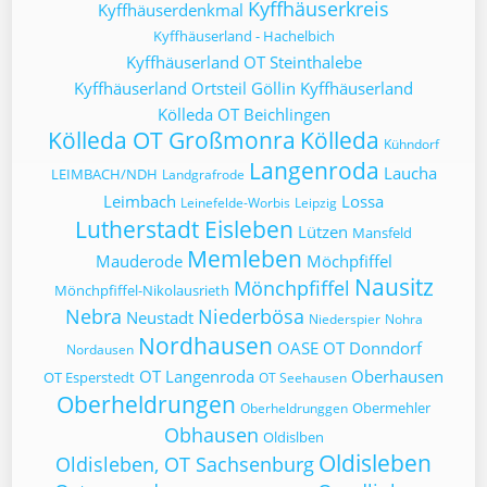
Kyffhäuserkreis
Kyffhäuserdenkmal
Kyffhäuserland - Hachelbich
Kyffhäuserland OT Steinthalebe
Kyffhäuserland Ortsteil Göllin
Kyffhäuserland
Kölleda OT Beichlingen
Kölleda OT Großmonra
Kölleda
Kühndorf
Langenroda
Laucha
LEIMBACH/NDH
Landgrafrode
Leimbach
Lossa
Leinefelde-Worbis
Leipzig
Lutherstadt Eisleben
Lützen
Mansfeld
Memleben
Mauderode
Möchpfiffel
Nausitz
Mönchpfiffel
Mönchpfiffel-Nikolausrieth
Nebra
Niederbösa
Neustadt
Niederspier
Nohra
Nordhausen
OASE
OT Donndorf
Nordausen
OT Langenroda
Oberhausen
OT Esperstedt
OT Seehausen
Oberheldrungen
Obermehler
Oberheldrunggen
Obhausen
Oldislben
Oldisleben
Oldisleben, OT Sachsenburg