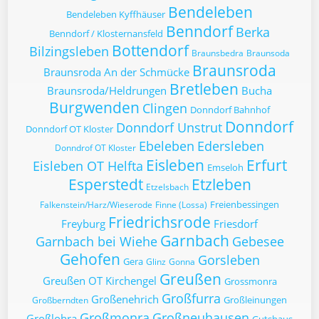
Bendeleben
Bendeleben Kyffhäuser
Benndorf
Berka
Benndorf / Klosternansfeld
Bottendorf
Bilzingsleben
Braunsbedra
Braunsoda
Braunsroda
Braunsroda An der Schmücke
Bretleben
Braunsroda/Heldrungen
Bucha
Burgwenden
Clingen
Donndorf Bahnhof
Donndorf
Donndorf Unstrut
Donndorf OT Kloster
Ebeleben
Edersleben
Donndrof OT Kloster
Eisleben
Erfurt
Eisleben OT Helfta
Emseloh
Esperstedt
Etzleben
Etzelsbach
Freienbessingen
Falkenstein/Harz/Wieserode
Finne (Lossa)
Friedrichsrode
Freyburg
Friesdorf
Garnbach
Garnbach bei Wiehe
Gebesee
Gehofen
Gorsleben
Gera
Glinz
Gonna
Greußen
Greußen OT Kirchengel
Grossmonra
Großfurra
Großenehrich
Großleinungen
Großberndten
Großmonra
Großneuhausen
Großlohra