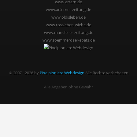
www.artern.de
www.arterner-zeitung.de
www.oldisleben.de
www.rossleben-wiehe.de
www.mansfeller-zeitung.de
www.soemmerdaer-spatz.de
© 2007 - 2026 by
Pixelpioniere Webdesign
Alle Rechte vorbehalten
Alle Angaben ohne Gewähr