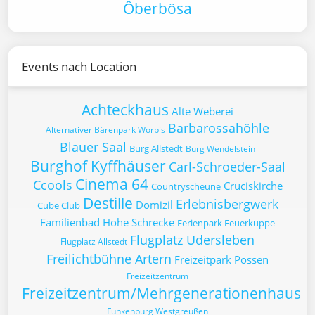
Ôberbösa
Events nach Location
Achteckhaus
Alte Weberei
Barbarossahöhle
Alternativer Bärenpark Worbis
Blauer Saal
Burg Allstedt
Burg Wendelstein
Burghof Kyffhäuser
Carl-Schroeder-Saal
Cinema 64
Ccools
Cruciskirche
Countryscheune
Destille
Erlebnisbergwerk
Domizil
Cube Club
Familienbad Hohe Schrecke
Ferienpark Feuerkuppe
Flugplatz Udersleben
Flugplatz Allstedt
Freilichtbühne Artern
Freizeitpark Possen
Freizeitzentrum
Freizeitzentrum/Mehrgenerationenhaus
Funkenburg Westgreußen