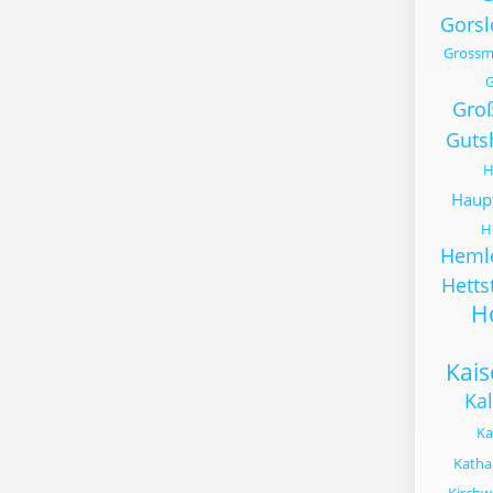
Gorsl
Grossm
G
Gro
Guts
H
Haup
H
Heml
Hetts
H
Kai
Kal
Ka
Katha