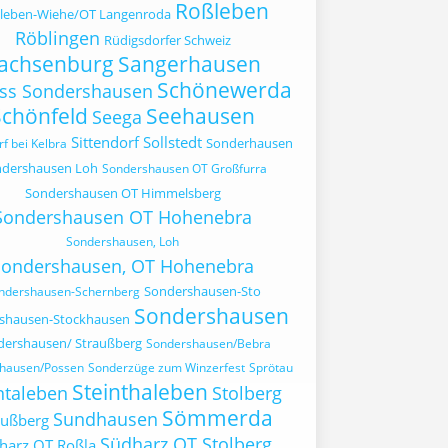
Roßleben
leben-Wiehe/OT Langenroda
Röblingen
Rüdigsdorfer Schweiz
achsenburg
Sangerhausen
Schönewerda
oss Sondershausen
Schönfeld
Seehausen
Seega
Sittendorf
Sollstedt
Sonderhausen
rf bei Kelbra
dershausen Loh
Sondershausen OT Großfurra
Sondershausen OT Himmelsberg
Sondershausen OT Hohenebra
Sondershausen, Loh
Sondershausen, OT Hohenebra
Sondershausen-Sto
ndershausen-Schernberg
Sondershausen
shausen-Stockhausen
dershausen/ Straußberg
Sondershausen/Bebra
hausen/Possen
Sonderzüge zum Winzerfest
Sprötau
Steinthaleben
ntaleben
Stolberg
Sömmerda
Sundhausen
außberg
Südharz OT Stolberg
harz OT Roßla