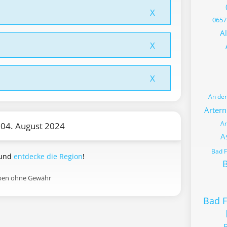
X
0657
Al
X
X
An de
Artern
Ar
 04. August 2024
A
Bad 
 und
entdecke die Region
!
B
aben ohne Gewähr
Bad 