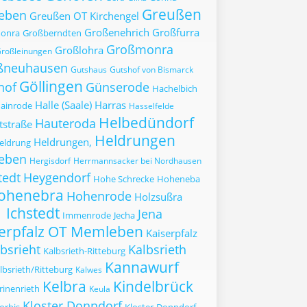
Greußen
eben
Greußen OT Kirchengel
Großenehrich
Großfurra
onra
Großberndten
Großmonra
Großlohra
roßleinungen
ßneuhausen
Gutshaus
Gutshof von Bismarck
Göllingen
hof
Günserode
Hachelbich
Halle (Saale)
Harras
ainrode
Hasselfelde
Helbedündorf
Hauteroda
tstraße
Heldrungen
Heldrungen,
eldrung
eben
Hergisdorf
Herrmannsacker bei Nordhausen
tedt
Heygendorf
Hohe Schrecke
Hoheneba
ohenebra
Hohenrode
Holzsußra
Ichstedt
Jena
Immenrode
Jecha
serpfalz OT Memleben
Kaiserpfalz
bsrieht
Kalbsrieth
Kalbsrieth-Ritteburg
Kannawurf
lbsrieth/Ritteburg
Kalwes
Kelbra
Kindelbrück
rinenrieth
Keula
Kloster Donndorf