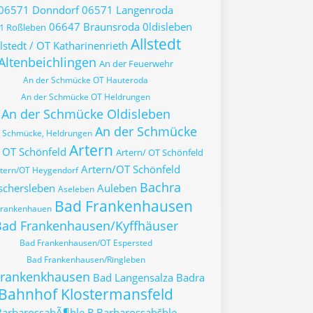
06571 Donndorf
06571 Langenroda
06647 Braunsroda
0ldisleben
1 Roßleben
Allstedt
lstedt / OT Katharinenrieth
Altenbeichlingen
An der Feuerwehr
An der Schmücke OT Hauteroda
An der Schmücke OT Heldrungen
An der Schmücke Oldisleben
An der Schmücke
r Schmücke, Heldrungen
Artern
 OT Schönfeld
Artern/ OT Schönfeld
Artern/OT Schönfeld
tern/OT Heygendorf
Bachra
schersleben
Auleben
Aseleben
Bad Frankenhausen
Frankenhauen
ad Frankenhausen/Kyffhäuser
Bad Frankenhausen/OT Espersted
Bad Frankenhausen/Ringleben
Frankenkhausen
Bad Langensalza
Badra
Bahnhof Klostermansfeld
BarbarossahÃ¶hle R
Barbarossahšhle