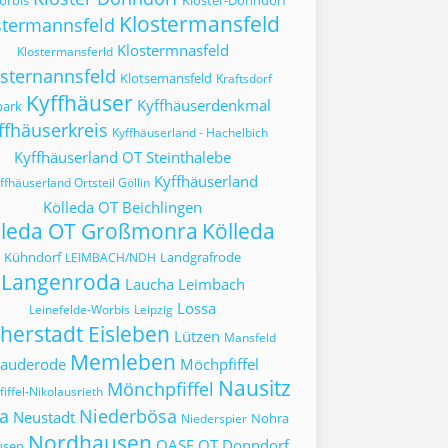
orbis
Kloster-Donndorf
Klostermansfeld
stermannsfeld
Klostermnasfeld
Klostermansferld
sternannsfeld
Klotsemansfeld
Kraftsdorf
Kyffhäuser
Kyffhäuserdenkmal
park
ffhäuserkreis
Kyffhäuserland - Hachelbich
Kyffhäuserland OT Steinthalebe
Kyffhäuserland
ffhäuserland Ortsteil Göllin
Kölleda OT Beichlingen
lleda OT Großmonra
Kölleda
Kühndorf
Landgrafrode
LEIMBACH/NDH
Langenroda
Laucha
Leimbach
Lossa
Leinefelde-Worbis
Leipzig
herstadt Eisleben
Lützen
Mansfeld
Memleben
auderode
Möchpfiffel
Nausitz
Mönchpfiffel
iffel-Nikolausrieth
a
Niederbösa
Neustadt
Nohra
Niederspier
Nordhausen
OASE
OT Donndorf
usen