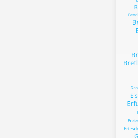
B
Bende
B
B
Bret
Donn
Ei
Erf
Freie
Friesd
G