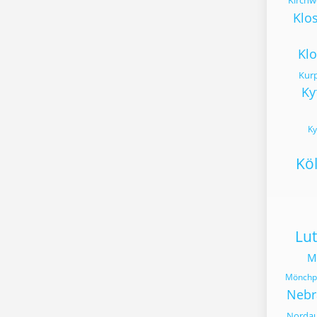
Kirchw
Klo
Klo
Kur
Ky
Ky
Kö
Lut
M
Mönchpf
Nebr
Norda