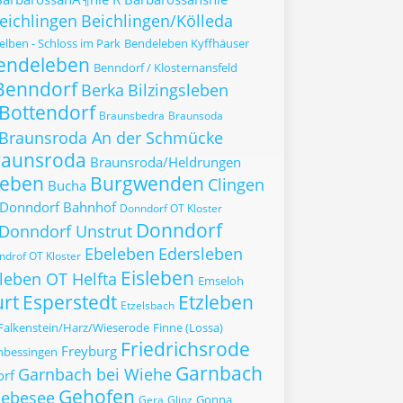
eichlingen
Beichlingen/Kölleda
lben - Schloss im Park
Bendeleben Kyffhäuser
endeleben
Benndorf / Klosternansfeld
Benndorf
Berka
Bilzingsleben
Bottendorf
Braunsbedra
Braunsoda
Braunsroda An der Schmücke
raunsroda
Braunsroda/Heldrungen
leben
Burgwenden
Clingen
Bucha
Donndorf Bahnhof
Donndorf OT Kloster
Donndorf
Donndorf Unstrut
Ebeleben
Edersleben
drof OT Kloster
Eisleben
sleben OT Helfta
Emseloh
urt
Esperstedt
Etzleben
Etzelsbach
Falkenstein/Harz/Wieserode
Finne (Lossa)
Friedrichsrode
Freyburg
nbessingen
Garnbach
Garnbach bei Wiehe
orf
Gehofen
ebesee
Gonna
Gera
Glinz