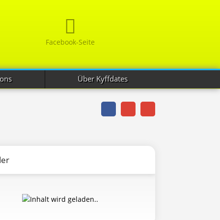
Facebook-Seite
ions
Über Kyffdates
der