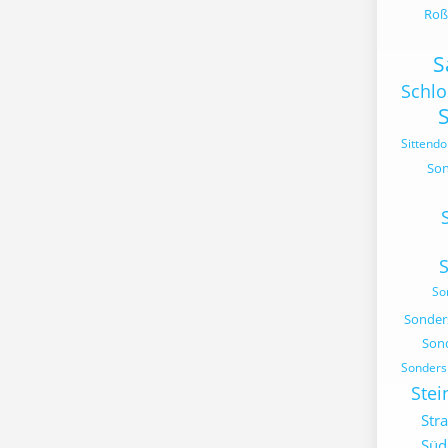
Roß
S
Schl
Sittendo
Son
So
Sonder
Son
Sonders
Stei
Str
Süd