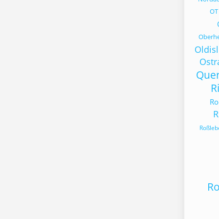
OT
Oberh
Oldis
Ost
Quer
R
Ro
R
Roßleb
Ro