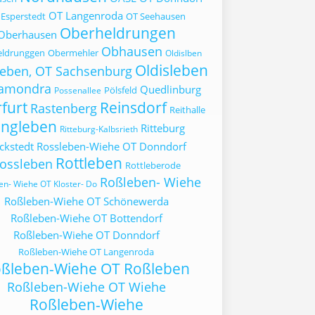
OT Langenroda
 Esperstedt
OT Seehausen
Oberheldrungen
Oberhausen
Obhausen
eldrunggen
Obermehler
Oldislben
Oldisleben
leben, OT Sachsenburg
ramondra
Quedlinburg
Pölsfeld
Possenallee
furt
Reinsdorf
Rastenberg
Reithalle
ingleben
Ritteburg
Ritteburg-Kalbsrieth
ckstedt
Rossleben-Wiehe OT Donndorf
Rottleben
ossleben
Rottleberode
Roßleben- Wiehe
en- Wiehe OT Kloster- Do
Roßleben-Wiehe OT Schönewerda
Roßleben-Wiehe OT Bottendorf
Roßleben-Wiehe OT Donndorf
Roßleben-Wiehe OT Langenroda
ßleben-Wiehe OT Roßleben
Roßleben-Wiehe OT Wiehe
Roßleben-Wiehe