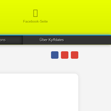
Facebook-Seite
ions
Über Kyffdates