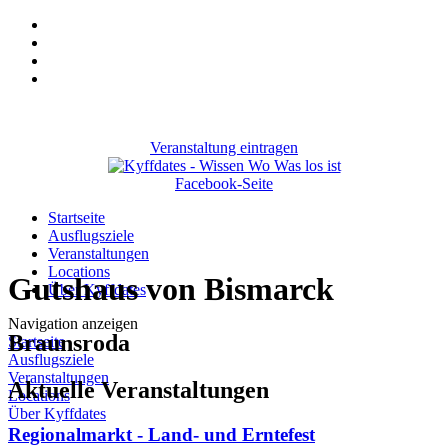
Veranstaltung eintragen
Facebook-Seite
Startseite
Ausflugsziele
Veranstaltungen
Locations
Gutshaus von Bismarck
Über Kyffdates
Navigation anzeigen
Braunsroda
Startseite
Ausflugsziele
Veranstaltungen
Aktuelle Veranstaltungen
Locations
Über Kyffdates
Regionalmarkt - Land- und Erntefest