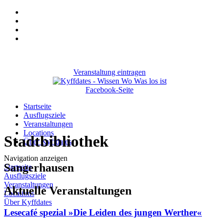
Veranstaltung eintragen
Facebook-Seite
Startseite
Ausflugsziele
Veranstaltungen
Locations
Stadtbibliothek
Über Kyffdates
Navigation anzeigen
Sangerhausen
Startseite
Ausflugsziele
Veranstaltungen
Aktuelle Veranstaltungen
Locations
Über Kyffdates
Lesecafé spezial »Die Leiden des jungen Werther«