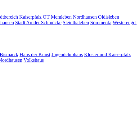
dtbereich
Kaiserpfalz OT Memleben
Nordhausen
Oldisleben
shausen
Stadt An der Schmücke
Steinthaleben
Sömmerda
Westerengel
 Bismarck
Haus der Kunst
Jugendclubhaus
Kloster und Kaiserpfalz
 Nordhausen
Volkshaus