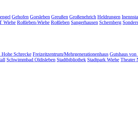
engel
Gehofen
Gorsleben
Greußen
Großenehrich
Heldrungen
Inennsta
T Wiehe
Roßleben-Wiehe
Roßleben
Sangerhausen
Schernberg
Sonder
d Hohe Schrecke
Freizeitzentrum/Mehrgenerationenhaus
Gutshaus von
all
Schwimmbad Oldisleben
Stadtbibliothek
Stadtpark Wiehe
Theater