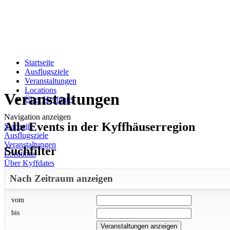
Startseite
Ausflugsziele
Veranstaltungen
Locations
Veranstaltungen
Über Kyffdates
Navigation anzeigen
Alle Events in der Kyffhäuserregion
Startseite
Ausflugsziele
Veranstaltungen
Suchfilter
Locations
Über Kyffdates
Nach Zeitraum anzeigen
vom
bis