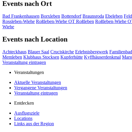
Events nach Ort
Bad Frankenhausen
Borxleben
Bottendorf
Braunsroda
Ebeleben
Feld
Rossleben-Wiehe
Roßleben-Wiehe OT Roßleben
Roßleben-Wiehe O
Wiehe
Events nach Location
Achteckhaus
Blauer Saal
Cruciskirche
Erlebnisbergwerk
Familienba
Memleben
Klubhaus Stocksen
Kupferhütte
Kyffhäuserdenkmal
Marst
Veranstaltung eintragen
Veranstaltungen
Aktuelle Veranstaltungen
Vergangene Veranstaltungen
Veranstaltung eintragen
Entdecken
Ausflugsziele
Locations
Links aus der Region