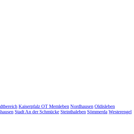
dtbereich
Kaiserpfalz OT Memleben
Nordhausen
Oldisleben
shausen
Stadt An der Schmücke
Steinthaleben
Sömmerda
Westerengel