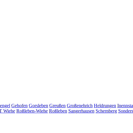
engel
Gehofen
Gorsleben
Greußen
Großenehrich
Heldrungen
Inennsta
T Wiehe
Roßleben-Wiehe
Roßleben
Sangerhausen
Schernberg
Sonder