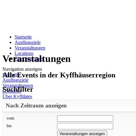
Startseite
Ausflugsziele
Veranstaltungen
Locations
Veranstaltungen
Über Kyffdates
Navigation anzeigen
Alle Events in der Kyffhäuserregion
Startseite
Ausflugsziele
Veranstaltungen
Suchfilter
Locations
Über Kyffdates
Nach Zeitraum anzeigen
vom
bis