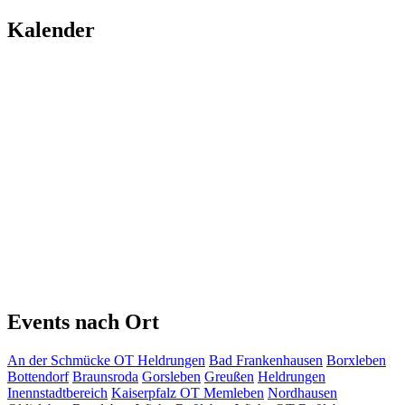
Kalender
Events nach Ort
An der Schmücke OT Heldrungen
Bad Frankenhausen
Borxleben
Bottendorf
Braunsroda
Gorsleben
Greußen
Heldrungen
Inennstadtbereich
Kaiserpfalz OT Memleben
Nordhausen