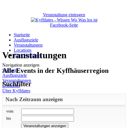
Veranstaltung eintragen
Facebook-Seite
Startseite
Ausflugsziele
Veranstaltungen
Locations
Veranstaltungen
Über Kyffdates
Navigation anzeigen
Alle Events in der Kyffhäuserregion
Startseite
Ausflugsziele
Veranstaltungen
Suchfilter
Locations
Über Kyffdates
Nach Zeitraum anzeigen
vom
bis