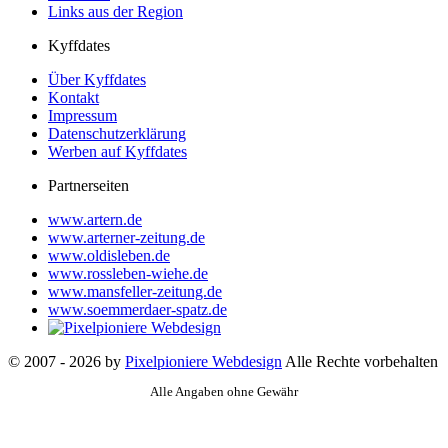
Links aus der Region
Kyffdates
Über Kyffdates
Kontakt
Impressum
Datenschutzerklärung
Werben auf Kyffdates
Partnerseiten
www.artern.de
www.arterner-zeitung.de
www.oldisleben.de
www.rossleben-wiehe.de
www.mansfeller-zeitung.de
www.soemmerdaer-spatz.de
© 2007 - 2026 by
Pixelpioniere Webdesign
Alle Rechte vorbehalten
Alle Angaben ohne Gewähr