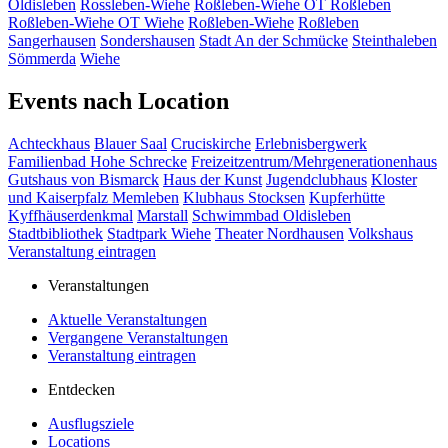
Oldisleben
Rossleben-Wiehe
Roßleben-Wiehe OT Roßleben
Roßleben-Wiehe OT Wiehe
Roßleben-Wiehe
Roßleben
Sangerhausen
Sondershausen
Stadt An der Schmücke
Steinthaleben
Sömmerda
Wiehe
Events nach Location
Achteckhaus
Blauer Saal
Cruciskirche
Erlebnisbergwerk
Familienbad Hohe Schrecke
Freizeitzentrum/Mehrgenerationenhaus
Gutshaus von Bismarck
Haus der Kunst
Jugendclubhaus
Kloster
und Kaiserpfalz Memleben
Klubhaus Stocksen
Kupferhütte
Kyffhäuserdenkmal
Marstall
Schwimmbad Oldisleben
Stadtbibliothek
Stadtpark Wiehe
Theater Nordhausen
Volkshaus
Veranstaltung eintragen
Veranstaltungen
Aktuelle Veranstaltungen
Vergangene Veranstaltungen
Veranstaltung eintragen
Entdecken
Ausflugsziele
Locations