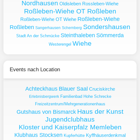
Nordhausen
Oldisleben
Rossleben-Wiehe
Roßleben-Wiehe OT Roßleben
Roßleben-Wiehe
Roßleben-Wiehe OT Wiehe
Sondershausen
Roßleben
Sangerhausen
Schernberg
Steinthaleben
Sömmerda
Stadt An der Schmücke
Wiehe
Westerengel
Events nach Location
Achteckhaus
Blauer Saal
Cruciskirche
Familienbad Hohe Schrecke
Erlebnisbergwerk
Freizeitzentrum/Mehrgenerationenhaus
Haus der Kunst
Gutshaus von Bismarck
Jugendclubhaus
Kloster und Kaiserpfalz Memleben
Klubhaus Stocksen
Kyffhäuserdenkmal
Kupferhütte