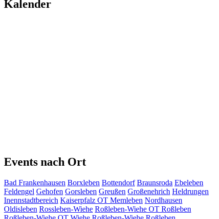
Kalender
Events nach Ort
Bad Frankenhausen
Borxleben
Bottendorf
Braunsroda
Ebeleben
Feldengel
Gehofen
Gorsleben
Greußen
Großenehrich
Heldrungen
Inennstadtbereich
Kaiserpfalz OT Memleben
Nordhausen
Oldisleben
Rossleben-Wiehe
Roßleben-Wiehe OT Roßleben
Roßleben-Wiehe OT Wiehe
Roßleben-Wiehe
Roßleben