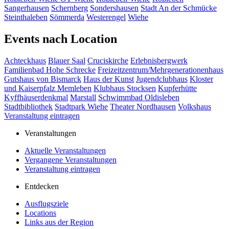
Sangerhausen
Schernberg
Sondershausen
Stadt An der Schmücke
Steinthaleben
Sömmerda
Westerengel
Wiehe
Events nach Location
Achteckhaus
Blauer Saal
Cruciskirche
Erlebnisbergwerk
Familienbad Hohe Schrecke
Freizeitzentrum/Mehrgenerationenhaus
Gutshaus von Bismarck
Haus der Kunst
Jugendclubhaus
Kloster
und Kaiserpfalz Memleben
Klubhaus Stocksen
Kupferhütte
Kyffhäuserdenkmal
Marstall
Schwimmbad Oldisleben
Stadtbibliothek
Stadtpark Wiehe
Theater Nordhausen
Volkshaus
Veranstaltung eintragen
Veranstaltungen
Aktuelle Veranstaltungen
Vergangene Veranstaltungen
Veranstaltung eintragen
Entdecken
Ausflugsziele
Locations
Links aus der Region