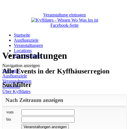
Veranstaltung eintragen
Facebook-Seite
Startseite
Ausflugsziele
Veranstaltungen
Locations
Veranstaltungen
Über Kyffdates
Navigation anzeigen
Alle Events in der Kyffhäuserregion
Startseite
Ausflugsziele
Veranstaltungen
Suchfilter
Locations
Über Kyffdates
Nach Zeitraum anzeigen
vom
bis