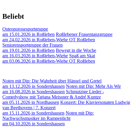
Beliebt
Osteoporosesportgruppe
am 15.01.2026 in Roßleben
Roßlebener Frauentanzgruppe
am 24.02.2026 in Roßleben-Wiehe OT Roßleben
Seniorensportgruppe der Frauen
am 19.01.2026 in Roßleben
Bewegt in die Woche
am 16.03.2026 in Roßleben-Wiehe
Spaß am Skat
am 03.06.2026 in Roßleben-Wiehe OT Roßleben
Noten mit Dip: Die Wahrheit über Hänsel und Gretel
am 13.12.2026 in Sondershausen
Noten mit Dip: Mehr Als Wir
am 16.08.2026 in Sondershausen
Schmutzige Lieder -
Comedyshow mit Tatjana Meissner & André Kuntze
am 05.11.2026 in Nordhausen
Konzert: Die Klaviersonaten Ludwig
van Beethovens | 7. Konzert
am 15.11.2026 in Sondershausen
Noten mit Dip:
Nachwuchsmusiker im Rampenlicht
am 04.10.2026 in Sondershausen