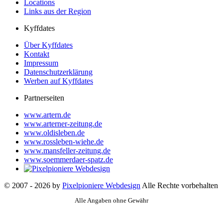
Locations
Links aus der Region
Kyffdates
Über Kyffdates
Kontakt
Impressum
Datenschutzerklärung
Werben auf Kyffdates
Partnerseiten
www.artern.de
www.arterner-zeitung.de
www.oldisleben.de
www.rossleben-wiehe.de
www.mansfeller-zeitung.de
www.soemmerdaer-spatz.de
© 2007 - 2026 by
Pixelpioniere Webdesign
Alle Rechte vorbehalten
Alle Angaben ohne Gewähr