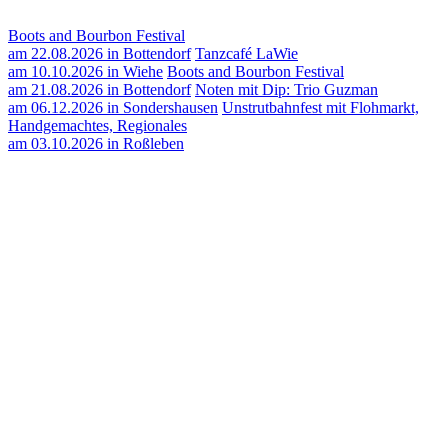
Boots and Bourbon Festival
am 22.08.2026 in Bottendorf
Tanzcafé LaWie
am 10.10.2026 in Wiehe
Boots and Bourbon Festival
am 21.08.2026 in Bottendorf
Noten mit Dip: Trio Guzman
am 06.12.2026 in Sondershausen
Unstrutbahnfest mit Flohmarkt,
Handgemachtes, Regionales
am 03.10.2026 in Roßleben