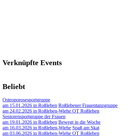
Verknüpfte Events
Beliebt
Osteoporosesportgruppe
am 15.01.2026 in Roßleben
Roßlebener Frauentanzgruppe
am 24.02.2026 in Roßleben-Wiehe OT Roßleben
Seniorensportgruppe der Frauen
am 19.01.2026 in Roßleben
Bewegt in die Woche
am 16.03.2026 in Roßleben-Wiehe
Spaß am Skat
am 03.06.2026 in Roßleben-Wiehe OT Roßleben