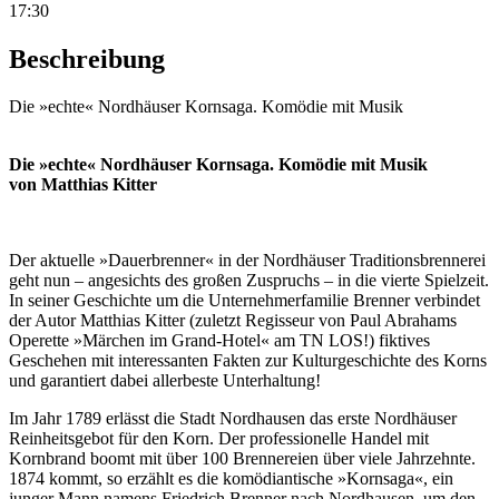
17:30
Beschreibung
Die »echte« Nordhäuser Kornsaga. Komödie mit Musik
Die »echte« Nordhäuser Kornsaga. Komödie mit Musik
von Matthias Kitter
Der aktuelle »Dauerbrenner« in der Nordhäuser Traditionsbrennerei
geht nun – angesichts des großen Zuspruchs – in die vierte Spielzeit.
In seiner Geschichte um die Unternehmerfamilie Brenner verbindet
der Autor Matthias Kitter (zuletzt Regisseur von Paul Abrahams
Operette »Märchen im Grand-Hotel« am TN LOS!) fiktives
Geschehen mit interessanten Fakten zur Kulturgeschichte des Korns
und garantiert dabei allerbeste Unterhaltung!
Im Jahr 1789 erlässt die Stadt Nordhausen das erste Nordhäuser
Reinheitsgebot für den Korn. Der professionelle Handel mit
Kornbrand boomt mit über 100 Brennereien über viele Jahrzehnte.
1874 kommt, so erzählt es die komödiantische »Kornsaga«, ein
junger Mann namens Friedrich Brenner nach Nordhausen, um den