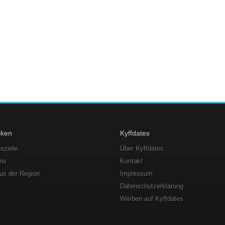
cken
Kyffdates
sziele
Über Kyffdates
ons
Kontakt
us der Region
Impressum
Datenschutzerklärung
Werben auf Kyffdates