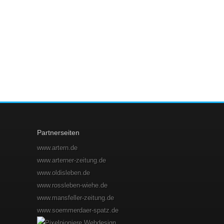
Partnerseiten
www.artern.de
www.arterner-zeitung.de
www.oldisleben.de
www.rossleben-wiehe.de
www.mansfeller-zeitung.de
www.soemmerdaer-spatz.de