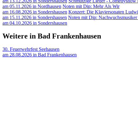
am 13.12.2026 in Sondershausen
Schmutzige Lieder - Comedyshow m
am 05.11.2026 in Nordhausen
Noten mit Dip: Mehr Als Wir
am 16.08.2026 in Sondershausen
Konzert: Die Klaviersonaten Ludwi
am 15.11.2026 in Sondershausen
Noten mit Dip: Nachwuchsmusiker
am 04.10.2026 in Sondershausen
Weitere in Bad Frankenhausen
30. Feuerwehrfest Seehausen
am 28.08.2026 in Bad Frankenhausen