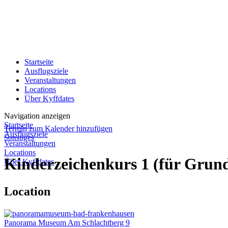
Startseite
Ausflugsziele
Veranstaltungen
Locations
Über Kyffdates
Navigation anzeigen
Startseite
Termin zum Kalender hinzufügen
Ausflugsziele
Sonstiges
Veranstaltungen
Locations
Kinderzeichenkurs 1 (für Grund
Über Kyffdates
Location
Panorama Museum
Am Schlachtberg 9