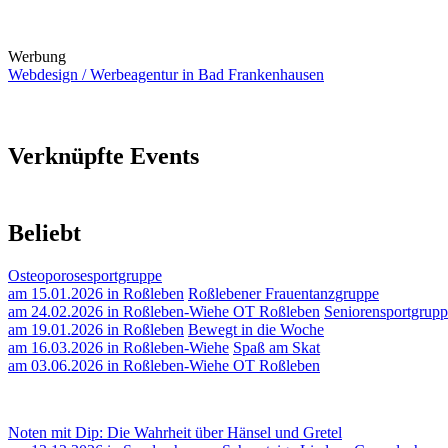
Werbung
Webdesign / Werbeagentur in Bad Frankenhausen
Verknüpfte Events
Beliebt
Osteoporosesportgruppe
am 15.01.2026 in Roßleben
Roßlebener Frauentanzgruppe
am 24.02.2026 in Roßleben-Wiehe OT Roßleben
Seniorensportgrupp
am 19.01.2026 in Roßleben
Bewegt in die Woche
am 16.03.2026 in Roßleben-Wiehe
Spaß am Skat
am 03.06.2026 in Roßleben-Wiehe OT Roßleben
Noten mit Dip: Die Wahrheit über Hänsel und Gretel