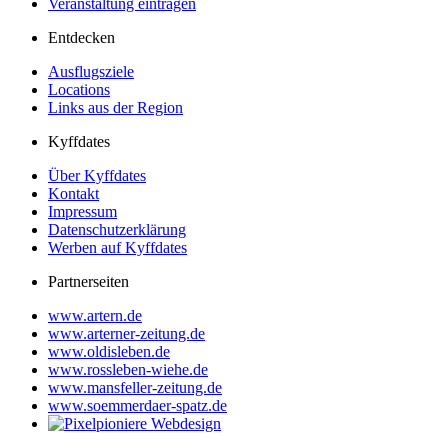
Veranstaltung eintragen
Entdecken
Ausflugsziele
Locations
Links aus der Region
Kyffdates
Über Kyffdates
Kontakt
Impressum
Datenschutzerklärung
Werben auf Kyffdates
Partnerseiten
www.artern.de
www.arterner-zeitung.de
www.oldisleben.de
www.rossleben-wiehe.de
www.mansfeller-zeitung.de
www.soemmerdaer-spatz.de