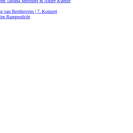
it Tatjana Meissner & André Kuntze
g van Beethovens | 7. Konzert
 im Rampenlicht