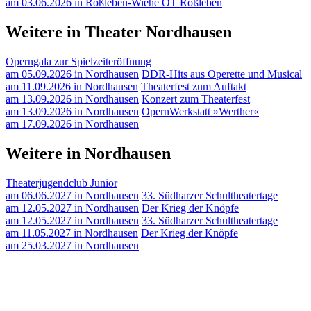
am 03.06.2026 in Roßleben-Wiehe OT Roßleben
Weitere in Theater Nordhausen
Operngala zur Spielzeiteröffnung
am 05.09.2026 in Nordhausen
DDR-Hits aus Operette und Musical
am 11.09.2026 in Nordhausen
Theaterfest zum Auftakt
am 13.09.2026 in Nordhausen
Konzert zum Theaterfest
am 13.09.2026 in Nordhausen
OpernWerkstatt »Werther«
am 17.09.2026 in Nordhausen
Weitere in Nordhausen
Theaterjugendclub Junior
am 06.06.2027 in Nordhausen
33. Südharzer Schultheatertage
am 12.05.2027 in Nordhausen
Der Krieg der Knöpfe
am 12.05.2027 in Nordhausen
33. Südharzer Schultheatertage
am 11.05.2027 in Nordhausen
Der Krieg der Knöpfe
am 25.03.2027 in Nordhausen