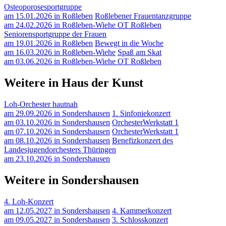
Osteoporosesportgruppe
am 15.01.2026 in Roßleben
Roßlebener Frauentanzgruppe
am 24.02.2026 in Roßleben-Wiehe OT Roßleben
Seniorensportgruppe der Frauen
am 19.01.2026 in Roßleben
Bewegt in die Woche
am 16.03.2026 in Roßleben-Wiehe
Spaß am Skat
am 03.06.2026 in Roßleben-Wiehe OT Roßleben
Weitere in Haus der Kunst
Loh-Orchester hautnah
am 29.09.2026 in Sondershausen
1. Sinfoniekonzert
am 03.10.2026 in Sondershausen
OrchesterWerkstatt 1
am 07.10.2026 in Sondershausen
OrchesterWerkstatt 1
am 08.10.2026 in Sondershausen
Benefizkonzert des
Landesjugendorchesters Thüringen
am 23.10.2026 in Sondershausen
Weitere in Sondershausen
4. Loh-Konzert
am 12.05.2027 in Sondershausen
4. Kammerkonzert
am 09.05.2027 in Sondershausen
3. Schlosskonzert