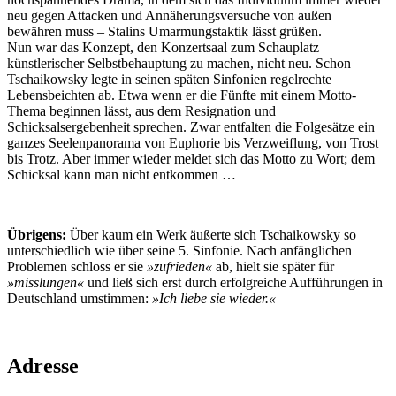
neu gegen Attacken und Annäherungsversuche von außen
bewähren muss – Stalins Umarmungstaktik lässt grüßen.
Nun war das Konzept, den Konzertsaal zum Schauplatz
künstlerischer Selbstbehauptung zu machen, nicht neu. Schon
Tschaikowsky legte in seinen späten Sinfonien regelrechte
Lebensbeichten ab. Etwa wenn er die Fünfte mit einem Motto-
Thema beginnen lässt, aus dem Resignation und
Schicksalsergebenheit sprechen. Zwar entfalten die Folgesätze ein
ganzes Seelenpanorama von Euphorie bis Verzweiflung, von Trost
bis Trotz. Aber immer wieder meldet sich das Motto zu Wort; dem
Schicksal kann man nicht entkommen …
Übrigens:
Über kaum ein Werk äußerte sich Tschaikowsky so
unterschiedlich wie über seine 5. Sinfonie. Nach anfänglichen
Problemen schloss er sie
»zufrieden«
ab, hielt sie später für
»misslungen«
und ließ sich erst durch erfolgreiche Aufführungen in
Deutschland umstimmen:
»Ich liebe sie wieder.«
Adresse