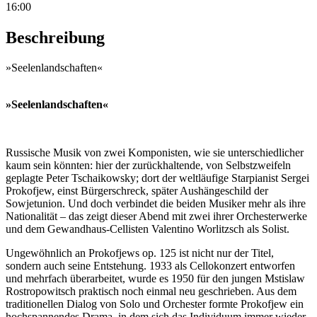
16:00
Beschreibung
»Seelenlandschaften«
»Seelenlandschaften«
Russische Musik von zwei Komponisten, wie sie unterschiedlicher
kaum sein könnten: hier der zurückhaltende, von Selbstzweifeln
geplagte Peter Tschaikowsky; dort der weltläufige Starpianist Sergei
Prokofjew, einst Bürgerschreck, später Aushängeschild der
Sowjetunion. Und doch verbindet die beiden Musiker mehr als ihre
Nationalität – das zeigt dieser Abend mit zwei ihrer Orchesterwerke
und dem Gewandhaus-Cellisten Valentino Worlitzsch als Solist.
Ungewöhnlich an Prokofjews op. 125 ist nicht nur der Titel,
sondern auch seine Entstehung. 1933 als Cellokonzert entworfen
und mehrfach überarbeitet, wurde es 1950 für den jungen Mstislaw
Rostropowitsch praktisch noch einmal neu geschrieben. Aus dem
traditionellen Dialog von Solo und Orchester formte Prokofjew ein
hochspannendes Drama, in dem sich das Individuum immer wieder