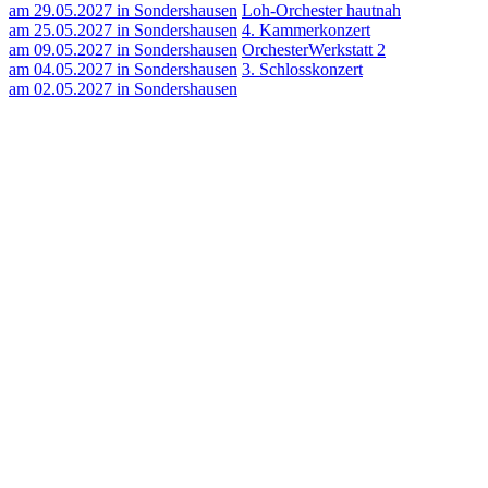
am 29.05.2027 in Sondershausen
Loh-Orchester hautnah
am 25.05.2027 in Sondershausen
4. Kammerkonzert
am 09.05.2027 in Sondershausen
OrchesterWerkstatt 2
am 04.05.2027 in Sondershausen
3. Schlosskonzert
am 02.05.2027 in Sondershausen