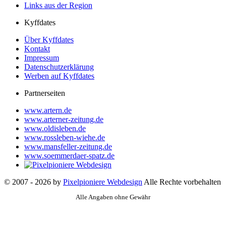
Links aus der Region
Kyffdates
Über Kyffdates
Kontakt
Impressum
Datenschutzerklärung
Werben auf Kyffdates
Partnerseiten
www.artern.de
www.arterner-zeitung.de
www.oldisleben.de
www.rossleben-wiehe.de
www.mansfeller-zeitung.de
www.soemmerdaer-spatz.de
© 2007 - 2026 by
Pixelpioniere Webdesign
Alle Rechte vorbehalten
Alle Angaben ohne Gewähr