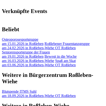
Verknüpfte Events
Beliebt
Osteoporosesportgruppe
am 15.01.2026 in Roßleben
Roßlebener Frauentanzgruppe
am 24.02.2026 in Roßleben-Wiehe OT Roßleben
Seniorensportgruppe der Frauen
am 19.01.2026 in Roßleben
Bewegt in die Woche
am 16.03.2026 in Roßleben-Wiehe
Spaß am Skat
am 03.06.2026 in Roßleben-Wiehe OT Roßleben
Weitere in Bürgerzentrum Roßleben-
Wiehe
Blutspende ITMS Suhl
am 18.09.2026 in Roßleben-Wiehe OT Roßleben
Weitere in Roßleben-Wiehe