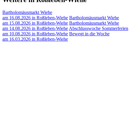
Bartholomäusmarkt Wiehe
am 16.08.2026 in Roßleben-Wiehe
Bartholomäusmarkt Wiehe
am 15.08.2026 in Roßleben-Wiehe
Bartholomäusmarkt Wiehe
am 14.08.2026 in Roßleben-Wiehe
Abschlusswoche Sommerferien
am 10.08.2026 in Roßleben-Wiehe
Bewegt in die Woche
am 16.03.2026 in Roßleben-Wiehe