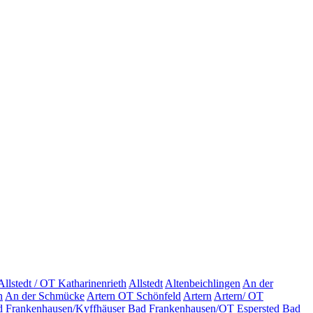
Allstedt / OT Katharinenrieth
Allstedt
Altenbeichlingen
An der
n
An der Schmücke
Artern OT Schönfeld
Artern
Artern/ OT
 Frankenhausen/Kyffhäuser
Bad Frankenhausen/OT Espersted
Bad