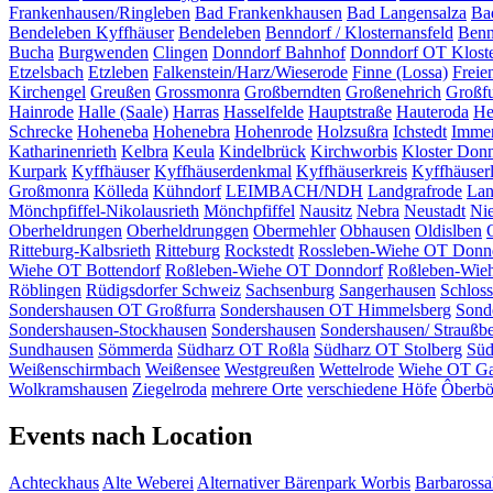
Frankenhausen/Ringleben
Bad Frankenkhausen
Bad Langensalza
Ba
Bendeleben Kyffhäuser
Bendeleben
Benndorf / Klosternansfeld
Benn
Bucha
Burgwenden
Clingen
Donndorf Bahnhof
Donndorf OT Klost
Etzelsbach
Etzleben
Falkenstein/Harz/Wieserode
Finne (Lossa)
Freie
Kirchengel
Greußen
Grossmonra
Großberndten
Großenehrich
Großfu
Hainrode
Halle (Saale)
Harras
Hasselfelde
Hauptstraße
Hauteroda
He
Schrecke
Hoheneba
Hohenebra
Hohenrode
Holzsußra
Ichstedt
Imme
Katharinenrieth
Kelbra
Keula
Kindelbrück
Kirchworbis
Kloster Don
Kurpark
Kyffhäuser
Kyffhäuserdenkmal
Kyffhäuserkreis
Kyffhäuser
Großmonra
Kölleda
Kühndorf
LEIMBACH/NDH
Landgrafrode
Lan
Mönchpfiffel-Nikolausrieth
Mönchpfiffel
Nausitz
Nebra
Neustadt
Ni
Oberheldrungen
Oberheldrunggen
Obermehler
Obhausen
Oldislben
Ritteburg-Kalbsrieth
Ritteburg
Rockstedt
Rossleben-Wiehe OT Donn
Wiehe OT Bottendorf
Roßleben-Wiehe OT Donndorf
Roßleben-Wie
Röblingen
Rüdigsdorfer Schweiz
Sachsenburg
Sangerhausen
Schlos
Sondershausen OT Großfurra
Sondershausen OT Himmelsberg
Sond
Sondershausen-Stockhausen
Sondershausen
Sondershausen/ Straußb
Sundhausen
Sömmerda
Südharz OT Roßla
Südharz OT Stolberg
Süd
Weißenschirmbach
Weißensee
Westgreußen
Wettelrode
Wiehe OT Ga
Wolkramshausen
Ziegelroda
mehrere Orte
verschiedene Höfe
Ôberbö
Events nach Location
Achteckhaus
Alte Weberei
Alternativer Bärenpark Worbis
Barbarossa