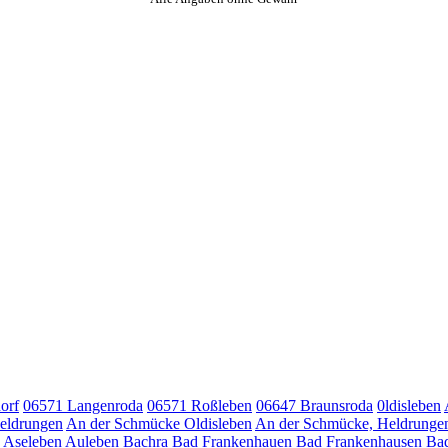
orf
06571 Langenroda
06571 Roßleben
06647 Braunsroda
0ldisleben
eldrungen
An der Schmücke Oldisleben
An der Schmücke, Heldrunge
Aseleben
Auleben
Bachra
Bad Frankenhauen
Bad Frankenhausen
Bad