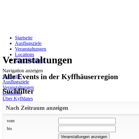
Startseite
Ausflugsziele
Veranstaltungen
Locations
Veranstaltungen
Über Kyffdates
Navigation anzeigen
Alle Events in der Kyffhäuserregion
Startseite
Ausflugsziele
Veranstaltungen
Suchfilter
Locations
Über Kyffdates
Nach Zeitraum anzeigen
vom
bis