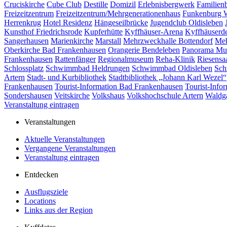
Cruciskirche
Cube Club
Destille
Domizil
Erlebnisbergwerk
Familien
Freizeitzentrum
Freizeitzentrum/Mehrgenerationenhaus
Funkenburg 
Herrenkrug
Hotel Residenz
Hängeseilbrücke
Jugendclub Oldisleben
Kunsthof Friedrichsrode
Kupferhütte
Kyffhäuser-Arena
Kyffhäuserd
Sangerhausen
Marienkirche
Marstall
Mehrzweckhalle Bottendorf
Meh
Oberkirche Bad Frankenhausen
Orangerie Bendeleben
Panorama M
Frankenhausen
Rattenfänger
Regionalmuseum
Reha-Klinik
Riesensa
Schlossplatz
Schwimmbad Heldrungen
Schwimmbad Oldisleben
Sch
Artern
Stadt- und Kurbibliothek
Stadtbibliothek „Johann Karl Wezel“
Frankenhausen
Tourist-Information Bad Frankenhausen
Tourist-Info
Sondershausen
Veitskirche
Volkshaus
Volkshochschule Artern
Waldga
Veranstaltung eintragen
Veranstaltungen
Aktuelle Veranstaltungen
Vergangene Veranstaltungen
Veranstaltung eintragen
Entdecken
Ausflugsziele
Locations
Links aus der Region