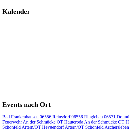
Kalender
Events nach Ort
Bad Frankenhausen
06556 Reinsdorf
06556 Ringleben
06571 Donnd
Feuerwehr
An der Schmücke OT Hauteroda
An der Schmücke OT H
Schönfeld
Artern/OT Heygendorf
Artern/OT Schönfeld
Aschersleben