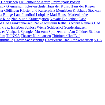
z Udersleben
Freilichtbühne Artern
Freizeitpark Possen
arck
Gymnasium Klosterschule
Haus der Kunst
Haus der Ringer
ter Göllingen
Kloster und Kaiserpfalz Memleben
Klubhaus Stocksen
a Rouge
Lana Landhof
Lohplatz
Mad House
Marienkirche
ar Kino
Natur- und Kräutergarten
Novalis Bibliothek
Oase
nd Bad Frankenhausen
Ranke Museum
Rathaus Artern
Rathaus Bad
ark
Sax Eisleben
Schloss Wiehe
Schlosshof Sondershausen
ser-Vitalpark
Spengler Museum
Sportzentrum Am Göldner
Stadion
lbra
ThINKA
Theater Nordhausen
Thüringer Hof Bad
turnhalle
Untere Sachsenburg
Unterkirche Bad Frankenhausen
VHS