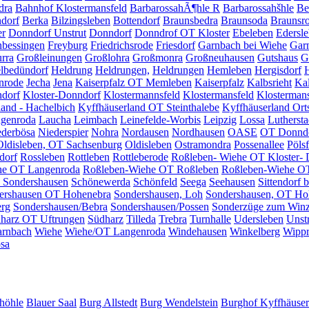
dra
Bahnhof Klostermansfeld
BarbarossahÃ¶hle R
Barbarossahšhle
Be
dorf
Berka
Bilzingsleben
Bottendorf
Braunsbedra
Braunsoda
Braunsr
er
Donndorf Unstrut
Donndorf
Donndrof OT Kloster
Ebeleben
Edersl
nbessingen
Freyburg
Friedrichsrode
Friesdorf
Garnbach bei Wiehe
Gar
rra
Großleinungen
Großlohra
Großmonra
Großneuhausen
Gutshaus
G
lbedündorf
Heldrung
Heldrungen,
Heldrungen
Hemleben
Hergisdorf
nrode
Jecha
Jena
Kaiserpfalz OT Memleben
Kaiserpfalz
Kalbsrieht
Kal
ndorf
Kloster-Donndorf
Klostermannsfeld
Klostermansfeld
Klostermans
land - Hachelbich
Kyffhäuserland OT Steinthalebe
Kyffhäuserland Orts
genroda
Laucha
Leimbach
Leinefelde-Worbis
Leipzig
Lossa
Luthersta
ederbösa
Niederspier
Nohra
Nordausen
Nordhausen
OASE
OT Donnd
Oldisleben, OT Sachsenburg
Oldisleben
Ostramondra
Possenallee
Pölsf
dorf
Rossleben
Rottleben
Rottleberode
Roßleben- Wiehe OT Kloster-
he OT Langenroda
Roßleben-Wiehe OT Roßleben
Roßleben-Wiehe O
s Sondershausen
Schönewerda
Schönfeld
Seega
Seehausen
Sittendorf 
ershausen OT Hohenebra
Sondershausen, Loh
Sondershausen, OT Ho
erg
Sondershausen/Bebra
Sondershausen/Possen
Sonderzüge zum Winz
harz OT Uftrungen
Südharz
Tilleda
Trebra
Turnhalle
Udersleben
Unst
rnbach
Wiehe
Wiehe/OT Langenroda
Windehausen
Winkelberg
Wipp
sa
höhle
Blauer Saal
Burg Allstedt
Burg Wendelstein
Burghof Kyffhäuser