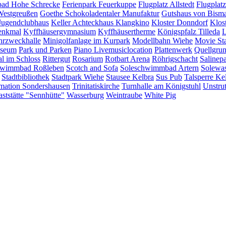
bad Hohe Schrecke
Ferienpark Feuerkuppe
Flugplatz Allstedt
Flugplat
Westgreußen
Goethe Schokoladentaler Manufaktur
Gutshaus von Bism
Jugendclubhaus
Keller Achteckhaus
Klangkino
Kloster Donndorf
Klos
enkmal
Kyffhäusergymnasium
Kyffhäusertherme
Königspfalz Tilleda
L
rzweckhalle
Minigolfanlage im Kurpark
Modellbahn Wiehe
Movie St
useum
Park und Parken
Piano Livemusiclocation
Plattenwerk
Quellgru
al im Schloss
Rittergut
Rosarium
Rotbart Arena
Röhrigschacht
Salinep
wimmbad Roßleben
Scotch and Sofa
Soleschwimmbad Artern
Solewas
Stadtbibliothek
Stadtpark Wiehe
Stausee Kelbra
Sus Pub
Talsperre Ke
rmation Sondershausen
Trinitatiskirche
Turnhalle am Königstuhl
Unstrut
ststätte "Sennhütte"
Wasserburg
Weintraube
White Pig