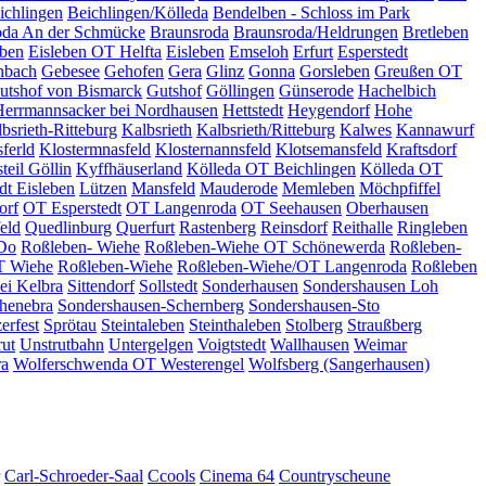
ichlingen
Beichlingen/Kölleda
Bendelben - Schloss im Park
oda An der Schmücke
Braunsroda
Braunsroda/Heldrungen
Bretleben
eben
Eisleben OT Helfta
Eisleben
Emseloh
Erfurt
Esperstedt
nbach
Gebesee
Gehofen
Gera
Glinz
Gonna
Gorsleben
Greußen OT
utshof von Bismarck
Gutshof
Göllingen
Günserode
Hachelbich
Herrmannsacker bei Nordhausen
Hettstedt
Heygendorf
Hohe
bsrieth-Ritteburg
Kalbsrieth
Kalbsrieth/Ritteburg
Kalwes
Kannawurf
ferld
Klostermnasfeld
Klosternannsfeld
Klotsemansfeld
Kraftsdorf
teil Göllin
Kyffhäuserland
Kölleda OT Beichlingen
Kölleda OT
dt Eisleben
Lützen
Mansfeld
Mauderode
Memleben
Möchpfiffel
orf
OT Esperstedt
OT Langenroda
OT Seehausen
Oberhausen
eld
Quedlinburg
Querfurt
Rastenberg
Reinsdorf
Reithalle
Ringleben
 Do
Roßleben- Wiehe
Roßleben-Wiehe OT Schönewerda
Roßleben-
T Wiehe
Roßleben-Wiehe
Roßleben-Wiehe/OT Langenroda
Roßleben
bei Kelbra
Sittendorf
Sollstedt
Sonderhausen
Sondershausen Loh
henebra
Sondershausen-Schernberg
Sondershausen-Sto
erfest
Sprötau
Steintaleben
Steinthaleben
Stolberg
Straußberg
rut
Unstrutbahn
Untergelgen
Voigtstedt
Wallhausen
Weimar
ra
Wolferschwenda OT Westerengel
Wolfsberg (Sangerhausen)
Carl-Schroeder-Saal
Ccools
Cinema 64
Countryscheune