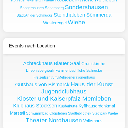
Roßleben-Wiehe OT Wiehe
Sondershausen
Sangerhausen
Schernberg
Steinthaleben
Sömmerda
Stadt An der Schmücke
Wiehe
Westerengel
Events nach Location
Achteckhaus
Blauer Saal
Cruciskirche
Erlebnisbergwerk
Familienbad Hohe Schrecke
Freizeitzentrum/Mehrgenerationenhaus
Haus der Kunst
Gutshaus von Bismarck
Jugendclubhaus
Kloster und Kaiserpfalz Memleben
Klubhaus Stocksen
Kyffhäuserdenkmal
Kupferhütte
Marstall
Schwimmbad Oldisleben
Stadtbibliothek
Stadtpark Wiehe
Theater Nordhausen
Volkshaus