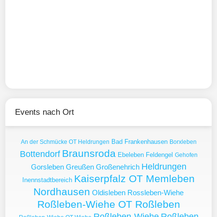
Events nach Ort
Bad Frankenhausen
An der Schmücke OT Heldrungen
Borxleben
Braunsroda
Bottendorf
Ebeleben
Feldengel
Gehofen
Heldrungen
Gorsleben
Greußen
Großenehrich
Kaiserpfalz OT Memleben
Inennstadtbereich
Nordhausen
Oldisleben
Rossleben-Wiehe
Roßleben-Wiehe OT Roßleben
Roßleben-Wiehe
Roßleben