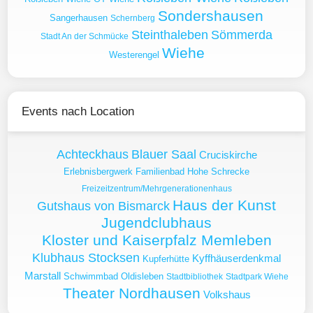
Sondershausen
Sangerhausen
Schernberg
Steinthaleben
Sömmerda
Stadt An der Schmücke
Wiehe
Westerengel
Events nach Location
Achteckhaus
Blauer Saal
Cruciskirche
Erlebnisbergwerk
Familienbad Hohe Schrecke
Freizeitzentrum/Mehrgenerationenhaus
Haus der Kunst
Gutshaus von Bismarck
Jugendclubhaus
Kloster und Kaiserpfalz Memleben
Klubhaus Stocksen
Kyffhäuserdenkmal
Kupferhütte
Marstall
Schwimmbad Oldisleben
Stadtbibliothek
Stadtpark Wiehe
Theater Nordhausen
Volkshaus