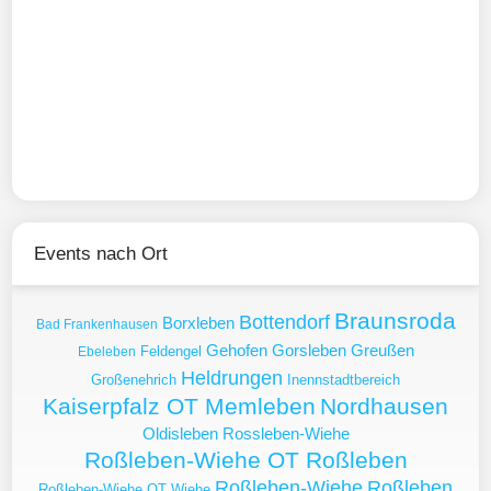
Events nach Ort
Braunsroda
Bottendorf
Borxleben
Bad Frankenhausen
Gehofen
Gorsleben
Greußen
Feldengel
Ebeleben
Heldrungen
Großenehrich
Inennstadtbereich
Kaiserpfalz OT Memleben
Nordhausen
Oldisleben
Rossleben-Wiehe
Roßleben-Wiehe OT Roßleben
Roßleben-Wiehe
Roßleben
Roßleben-Wiehe OT Wiehe