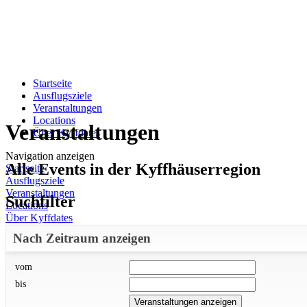
Startseite
Ausflugsziele
Veranstaltungen
Locations
Veranstaltungen
Über Kyffdates
Navigation anzeigen
Alle Events in der Kyffhäuserregion
Startseite
Ausflugsziele
Veranstaltungen
Suchfilter
Locations
Über Kyffdates
Nach Zeitraum anzeigen
vom
bis