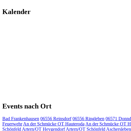
Kalender
Events nach Ort
Bad Frankenhausen
06556 Reinsdorf
06556 Ringleben
06571 Donnd
Feuerwehr
An der Schmücke OT Hauteroda
An der Schmücke OT H
Schönfeld
Artern/OT Heygendorf
Artern/OT Schönfeld
Aschersleben