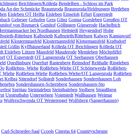
ichlingen
Beichlingen/Kölleda
Bendelben - Schloss im Park
oda An der Schmücke
Braunsroda
Braunsroda/Heldrungen
Bretleben
eben
Eisleben OT Helfta
Eisleben
Emseloh
Erfurt
Esperstedt
nbach
Gebesee
Gehofen
Gera
Glinz
Gonna
Gorsleben
Greußen OT
utshof von Bismarck
Gutshof
Göllingen
Günserode
Hachelbich
Herrmannsacker bei Nordhausen
Hettstedt
Heygendorf
Hohe
bsrieth-Ritteburg
Kalbsrieth
Kalbsrieth/Ritteburg
Kalwes
Kannawurf
ferld
Klostermnasfeld
Klosternannsfeld
Klotsemansfeld
Kraftsdorf
teil Göllin
Kyffhäuserland
Kölleda OT Beichlingen
Kölleda OT
dt Eisleben
Lützen
Mansfeld
Mauderode
Memleben
Möchpfiffel
orf
OT Esperstedt
OT Langenroda
OT Seehausen
Oberhausen
eld
Quedlinburg
Querfurt
Rastenberg
Reinsdorf
Reithalle
Ringleben
 Do
Roßleben- Wiehe
Roßleben-Wiehe OT Schönewerda
Roßleben-
T Wiehe
Roßleben-Wiehe
Roßleben-Wiehe/OT Langenroda
Roßleben
bei Kelbra
Sittendorf
Sollstedt
Sonderhausen
Sondershausen Loh
henebra
Sondershausen-Schernberg
Sondershausen-Sto
erfest
Sprötau
Steintaleben
Steinthaleben
Stolberg
Straußberg
rut
Unstrutbahn
Untergelgen
Voigtstedt
Wallhausen
Weimar
ra
Wolferschwenda OT Westerengel
Wolfsberg (Sangerhausen)
Carl-Schroeder-Saal
Ccools
Cinema 64
Countryscheune