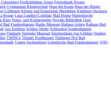
z Udersleben
Freilichtbühne Artern
Freizeitpark Possen
arck
Gymnasium Klosterschule
Haus der Kunst
Haus der Ringer
ter Göllingen
Kloster und Kaiserpfalz Memleben
Klubhaus Stocksen
a Rouge
Lana Landhof
Lohplatz
Mad House
Marienkirche
ar Kino
Natur- und Kräutergarten
Novalis Bibliothek
Oase
nd Bad Frankenhausen
Ranke Museum
Rathaus Artern
Rathaus Bad
ark
Sax Eisleben
Schloss Wiehe
Schlosshof Sondershausen
ser-Vitalpark
Spengler Museum
Sportzentrum Am Göldner
Stadion
lbra
ThINKA
Theater Nordhausen
Thüringer Hof Bad
turnhalle
Untere Sachsenburg
Unterkirche Bad Frankenhausen
VHS