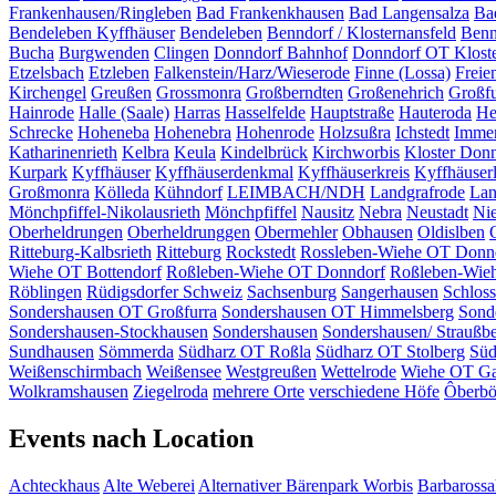
Frankenhausen/Ringleben
Bad Frankenkhausen
Bad Langensalza
Ba
Bendeleben Kyffhäuser
Bendeleben
Benndorf / Klosternansfeld
Benn
Bucha
Burgwenden
Clingen
Donndorf Bahnhof
Donndorf OT Klost
Etzelsbach
Etzleben
Falkenstein/Harz/Wieserode
Finne (Lossa)
Freie
Kirchengel
Greußen
Grossmonra
Großberndten
Großenehrich
Großfu
Hainrode
Halle (Saale)
Harras
Hasselfelde
Hauptstraße
Hauteroda
He
Schrecke
Hoheneba
Hohenebra
Hohenrode
Holzsußra
Ichstedt
Imme
Katharinenrieth
Kelbra
Keula
Kindelbrück
Kirchworbis
Kloster Don
Kurpark
Kyffhäuser
Kyffhäuserdenkmal
Kyffhäuserkreis
Kyffhäuser
Großmonra
Kölleda
Kühndorf
LEIMBACH/NDH
Landgrafrode
Lan
Mönchpfiffel-Nikolausrieth
Mönchpfiffel
Nausitz
Nebra
Neustadt
Ni
Oberheldrungen
Oberheldrunggen
Obermehler
Obhausen
Oldislben
Ritteburg-Kalbsrieth
Ritteburg
Rockstedt
Rossleben-Wiehe OT Donn
Wiehe OT Bottendorf
Roßleben-Wiehe OT Donndorf
Roßleben-Wie
Röblingen
Rüdigsdorfer Schweiz
Sachsenburg
Sangerhausen
Schlos
Sondershausen OT Großfurra
Sondershausen OT Himmelsberg
Sond
Sondershausen-Stockhausen
Sondershausen
Sondershausen/ Straußb
Sundhausen
Sömmerda
Südharz OT Roßla
Südharz OT Stolberg
Süd
Weißenschirmbach
Weißensee
Westgreußen
Wettelrode
Wiehe OT Ga
Wolkramshausen
Ziegelroda
mehrere Orte
verschiedene Höfe
Ôberbö
Events nach Location
Achteckhaus
Alte Weberei
Alternativer Bärenpark Worbis
Barbarossa