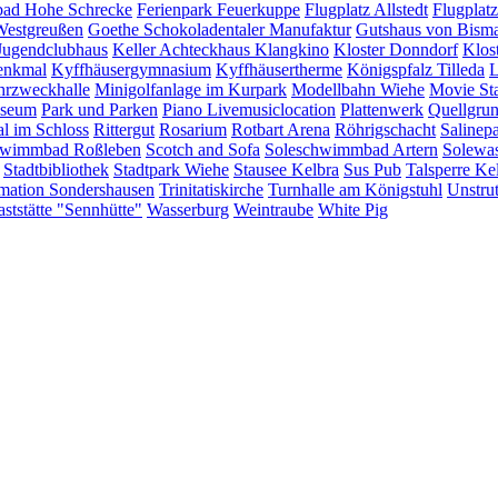
bad Hohe Schrecke
Ferienpark Feuerkuppe
Flugplatz Allstedt
Flugplat
Westgreußen
Goethe Schokoladentaler Manufaktur
Gutshaus von Bism
Jugendclubhaus
Keller Achteckhaus
Klangkino
Kloster Donndorf
Klos
enkmal
Kyffhäusergymnasium
Kyffhäusertherme
Königspfalz Tilleda
L
rzweckhalle
Minigolfanlage im Kurpark
Modellbahn Wiehe
Movie St
useum
Park und Parken
Piano Livemusiclocation
Plattenwerk
Quellgru
al im Schloss
Rittergut
Rosarium
Rotbart Arena
Röhrigschacht
Salinep
wimmbad Roßleben
Scotch and Sofa
Soleschwimmbad Artern
Solewas
Stadtbibliothek
Stadtpark Wiehe
Stausee Kelbra
Sus Pub
Talsperre Ke
rmation Sondershausen
Trinitatiskirche
Turnhalle am Königstuhl
Unstrut
ststätte "Sennhütte"
Wasserburg
Weintraube
White Pig