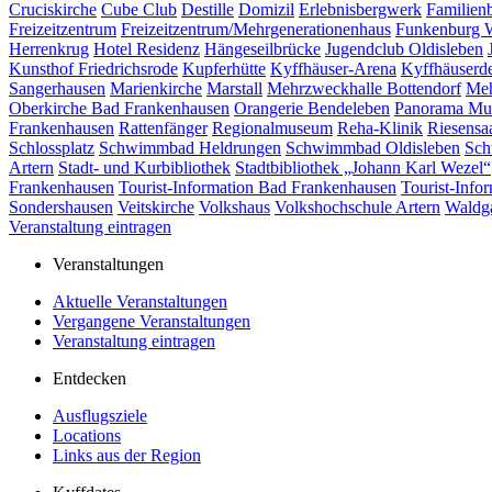
Cruciskirche
Cube Club
Destille
Domizil
Erlebnisbergwerk
Familien
Freizeitzentrum
Freizeitzentrum/Mehrgenerationenhaus
Funkenburg 
Herrenkrug
Hotel Residenz
Hängeseilbrücke
Jugendclub Oldisleben
Kunsthof Friedrichsrode
Kupferhütte
Kyffhäuser-Arena
Kyffhäuserd
Sangerhausen
Marienkirche
Marstall
Mehrzweckhalle Bottendorf
Meh
Oberkirche Bad Frankenhausen
Orangerie Bendeleben
Panorama M
Frankenhausen
Rattenfänger
Regionalmuseum
Reha-Klinik
Riesensa
Schlossplatz
Schwimmbad Heldrungen
Schwimmbad Oldisleben
Sch
Artern
Stadt- und Kurbibliothek
Stadtbibliothek „Johann Karl Wezel“
Frankenhausen
Tourist-Information Bad Frankenhausen
Tourist-Info
Sondershausen
Veitskirche
Volkshaus
Volkshochschule Artern
Waldga
Veranstaltung eintragen
Veranstaltungen
Aktuelle Veranstaltungen
Vergangene Veranstaltungen
Veranstaltung eintragen
Entdecken
Ausflugsziele
Locations
Links aus der Region