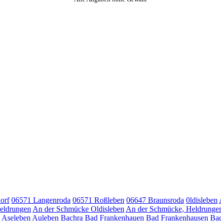
orf
06571 Langenroda
06571 Roßleben
06647 Braunsroda
0ldisleben
eldrungen
An der Schmücke Oldisleben
An der Schmücke, Heldrunge
Aseleben
Auleben
Bachra
Bad Frankenhauen
Bad Frankenhausen
Bad