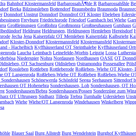
dra
Bahnhof Klostermansfeld
BarbarossahÃ¶hle R
Barbarossahšhle
Be
dorf
Berka
Bilzingsleben
Bottendorf
Braunsbedra
Braunsoda
Braunsr
er
Donndorf Unstrut
Donndorf
Donndrof OT Kloster
Ebeleben
Edersl
nbessingen
Freyburg
Friedrichsrode
Friesdorf
Garnbach bei Wiehe
Gar
rra
Großleinungen
Großlohra
Großmonra
Großneuhausen
Gutshaus
G
lbedündorf
Heldrung
Heldrungen,
Heldrungen
Hemleben
Hergisdorf
nrode
Jecha
Jena
Kaiserpfalz OT Memleben
Kaiserpfalz
Kalbsrieht
Kal
ndorf
Kloster-Donndorf
Klostermannsfeld
Klostermansfeld
Klostermans
land - Hachelbich
Kyffhäuserland OT Steinthalebe
Kyffhäuserland Orts
genroda
Laucha
Leimbach
Leinefelde-Worbis
Leipzig
Lossa
Luthersta
ederbösa
Niederspier
Nohra
Nordausen
Nordhausen
OASE
OT Donnd
Oldisleben, OT Sachsenburg
Oldisleben
Ostramondra
Possenallee
Pölsf
dorf
Rossleben
Rottleben
Rottleberode
Roßleben- Wiehe OT Kloster-
he OT Langenroda
Roßleben-Wiehe OT Roßleben
Roßleben-Wiehe O
s Sondershausen
Schönewerda
Schönfeld
Seega
Seehausen
Sittendorf 
ershausen OT Hohenebra
Sondershausen, Loh
Sondershausen, OT Ho
erg
Sondershausen/Bebra
Sondershausen/Possen
Sonderzüge zum Winz
harz OT Uftrungen
Südharz
Tilleda
Trebra
Turnhalle
Udersleben
Unst
rnbach
Wiehe
Wiehe/OT Langenroda
Windehausen
Winkelberg
Wipp
sa
höhle
Blauer Saal
Burg Allstedt
Burg Wendelstein
Burghof Kyffhäuser