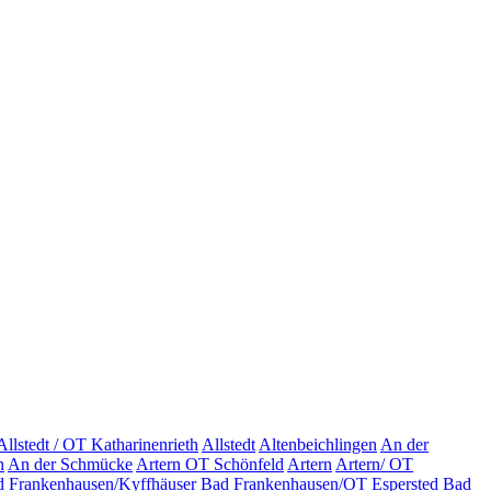
Allstedt / OT Katharinenrieth
Allstedt
Altenbeichlingen
An der
n
An der Schmücke
Artern OT Schönfeld
Artern
Artern/ OT
 Frankenhausen/Kyffhäuser
Bad Frankenhausen/OT Espersted
Bad