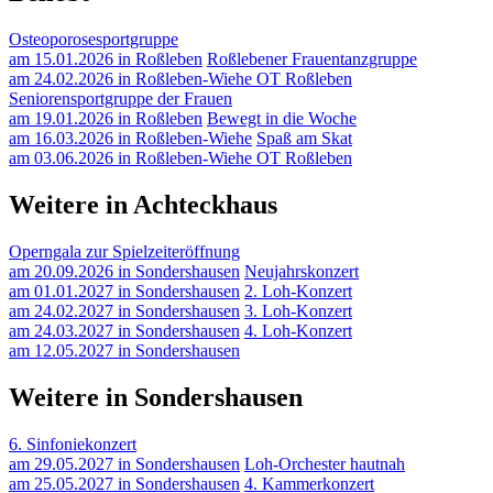
Osteoporosesportgruppe
am 15.01.2026 in Roßleben
Roßlebener Frauentanzgruppe
am 24.02.2026 in Roßleben-Wiehe OT Roßleben
Seniorensportgruppe der Frauen
am 19.01.2026 in Roßleben
Bewegt in die Woche
am 16.03.2026 in Roßleben-Wiehe
Spaß am Skat
am 03.06.2026 in Roßleben-Wiehe OT Roßleben
Weitere in Achteckhaus
Operngala zur Spielzeiteröffnung
am 20.09.2026 in Sondershausen
Neujahrskonzert
am 01.01.2027 in Sondershausen
2. Loh-Konzert
am 24.02.2027 in Sondershausen
3. Loh-Konzert
am 24.03.2027 in Sondershausen
4. Loh-Konzert
am 12.05.2027 in Sondershausen
Weitere in Sondershausen
6. Sinfoniekonzert
am 29.05.2027 in Sondershausen
Loh-Orchester hautnah
am 25.05.2027 in Sondershausen
4. Kammerkonzert