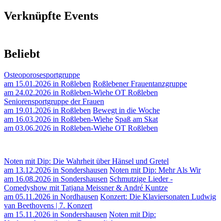
Verknüpfte Events
Beliebt
Osteoporosesportgruppe
am 15.01.2026 in Roßleben
Roßlebener Frauentanzgruppe
am 24.02.2026 in Roßleben-Wiehe OT Roßleben
Seniorensportgruppe der Frauen
am 19.01.2026 in Roßleben
Bewegt in die Woche
am 16.03.2026 in Roßleben-Wiehe
Spaß am Skat
am 03.06.2026 in Roßleben-Wiehe OT Roßleben
Noten mit Dip: Die Wahrheit über Hänsel und Gretel
am 13.12.2026 in Sondershausen
Noten mit Dip: Mehr Als Wir
am 16.08.2026 in Sondershausen
Schmutzige Lieder -
Comedyshow mit Tatjana Meissner & André Kuntze
am 05.11.2026 in Nordhausen
Konzert: Die Klaviersonaten Ludwig
van Beethovens | 7. Konzert
am 15.11.2026 in Sondershausen
Noten mit Dip: