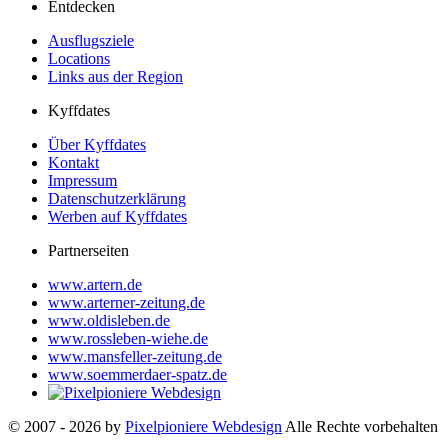
Entdecken
Ausflugsziele
Locations
Links aus der Region
Kyffdates
Über Kyffdates
Kontakt
Impressum
Datenschutzerklärung
Werben auf Kyffdates
Partnerseiten
www.artern.de
www.arterner-zeitung.de
www.oldisleben.de
www.rossleben-wiehe.de
www.mansfeller-zeitung.de
www.soemmerdaer-spatz.de
© 2007 - 2026 by
Pixelpioniere Webdesign
Alle Rechte vorbehalten