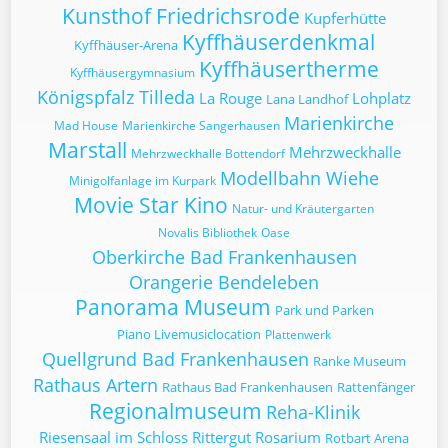
Kunsthof Friedrichsrode
Kupferhütte
Kyffhäuserdenkmal
Kyffhäuser-Arena
Kyffhäusertherme
Kyffhäusergymnasium
Königspfalz Tilleda
La Rouge
Lohplatz
Lana Landhof
Marienkirche
Mad House
Marienkirche Sangerhausen
Marstall
Mehrzweckhalle
Mehrzweckhalle Bottendorf
Modellbahn Wiehe
Minigolfanlage im Kurpark
Movie Star Kino
Natur- und Kräutergarten
Novalis Bibliothek
Oase
Oberkirche Bad Frankenhausen
Orangerie Bendeleben
Panorama Museum
Park und Parken
Piano Livemusiclocation
Plattenwerk
Quellgrund Bad Frankenhausen
Ranke Museum
Rathaus Artern
Rathaus Bad Frankenhausen
Rattenfänger
Regionalmuseum
Reha-Klinik
Riesensaal im Schloss
Rittergut
Rosarium
Rotbart Arena