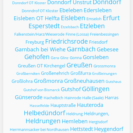
Donndorf
Donndorf Unstrut
Donndorf OT Kloster
Ebeleben
Edersleben
Donndrof OT Kloster
Eisleben
Erfurt
Eisleben OT Helfta
Emseloh
Esperstedt
Etzleben
Etzelsbach
Falkenstein/Harz/Wieserode
Finne (Lossa)
Freienbessingen
Friedrichsrode
Freyburg
Friesdorf
Garnbach
Garnbach bei Wiehe
Gebesee
Gehofen
Gorsleben
Gonna
Gera
Glinz
Greußen
Greußen OT Kirchengel
Grossmonra
Großenehrich
Großfurra
Großberndten
Großleinungen
Großmonra
Großneuhausen
Großlohra
Gutshaus
Göllingen
Gutshof
Gutshof von Bismarck
Günserode
Harras
Hachelbich
Hainrode
Halle (Saale)
Hauteroda
Hauptstraße
Hasselfelde
Helbedündorf
Heldrungen,
Heldrung
Heldrungen
Hemleben
Hergisdorf
Hettstedt
Heygendorf
Herrmannsacker bei Nordhausen