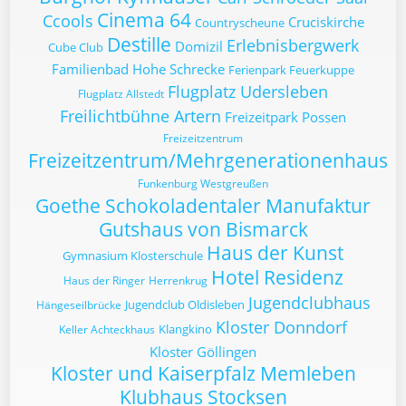
Cinema 64
Ccools
Cruciskirche
Countryscheune
Destille
Erlebnisbergwerk
Domizil
Cube Club
Familienbad Hohe Schrecke
Ferienpark Feuerkuppe
Flugplatz Udersleben
Flugplatz Allstedt
Freilichtbühne Artern
Freizeitpark Possen
Freizeitzentrum
Freizeitzentrum/Mehrgenerationenhaus
Funkenburg Westgreußen
Goethe Schokoladentaler Manufaktur
Gutshaus von Bismarck
Haus der Kunst
Gymnasium Klosterschule
Hotel Residenz
Haus der Ringer
Herrenkrug
Jugendclubhaus
Jugendclub Oldisleben
Hängeseilbrücke
Kloster Donndorf
Klangkino
Keller Achteckhaus
Kloster Göllingen
Kloster und Kaiserpfalz Memleben
Klubhaus Stocksen