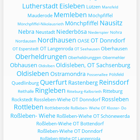
Lutherstadt Eisleben
Lützen
Mansfeld
Memleben
Mauderode
Möchpfiffel
Nausitz
Mönchpfiffel
Mönchpfiffel-Nikolausrieth
Nebra
Niederbösa
Neustadt
Nohra
Niederspier
Nordhausen
OT Donndorf
OASE
Nordausen
OT Langenroda
Oberhausen
OT Esperstedt
OT Seehausen
Oberheldrungen
Oberheldrunggen
Obermehler
Obhausen
Oldisleben, OT Sachsenburg
Oldislben
Oldisleben
Ostramondra
Pölsfeld
Possenallee
Querfurt
Reinsdorf
Rastenberg
Quedlinburg
Ringleben
Ritteburg
Reithalle
Ritteburg-Kalbsrieth
Rossleben
Rockstedt
Rossleben-Wiehe OT Donndorf
Rottleben
Rottleberode
Roßleben- Wiehe OT Kloster- Do
Roßleben- Wiehe
Roßleben-Wiehe OT Schönewerda
Roßleben-Wiehe OT Bottendorf
Roßleben-Wiehe OT Donndorf
Roßleben-Wiehe OT Langenroda