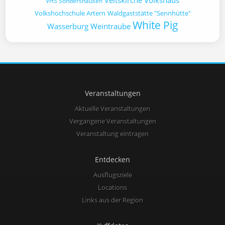
Veitskirche
Volkshaus
VHS Sondershausen
Volkshochschule Artern
Waldgaststätte "Sennhütte"
White Pig
Wasserburg
Weintraube
Veranstaltungen
Aktuelle Veranstaltungen
Vergangene Veranstaltungen
Veranstaltung eintragen
Entdecken
Ausflugsziele
Locations
Links aus der Region