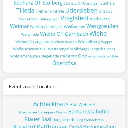
Südharz OT Stolberg
Südharz
Südharz OT Uftrungen
Tilleda
Udersleben
Trebra
Turnhalle
Unstrut
Voigtstedt
Wallhausen
Unstrutbahn
Untergelgen
Weimar
Westgreußen
Weißensee
Weißenschirmbach
Wiehe
Wiehe OT Garnbach
Wettelrode
Winkelberg
Wiehe/OT Langenroda
Windehausen
Wippra
Wolferschwenda OT Westerengel
Wolfsberg (Sangerhausen)
mehrere Orte
Wolkramshausen
Ziegelroda
verschiedene Höfe
Ôberbösa
Events nach Location
Achteckhaus
Alte Weberei
Barbarossahöhle
Alternativer Bärenpark Worbis
Blauer Saal
Burg Allstedt
Burg Wendelstein
Burghof Kyffhäuser
Carl-Schroeder-Saal