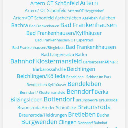
Artern
Artern OT Schönfeld
Artern/ OT Schönfeld
Artern/OT Heygendorf
Artern/OT Schönfeld
Aschersleben
Auleben
Aseleben
Bad Frankenhausen
Bachra
Bad Frankenhauen
Bad Frankenhausen/Kyffhäuser
Bad Frankenhausen/OT Espersted
Bad Frankenkhausen
Bad Frankenhausen/Ringleben
Bad Langensalza
Badra
Bahnhof Klostermansfeld
BarbarossahÃ¶hle R
Beichlingen
Barbarossahšhle
Beichlingen/Kölleda
Bendelben - Schloss im Park
Bendeleben
Bendeleben Kyffhäuser
Benndorf
Berka
Benndorf / Klosternansfeld
Bottendorf
Bilzingsleben
Braunsbedra
Braunsoda
Braunsroda
Braunsroda An der Schmücke
Bretleben
Braunsroda/Heldrungen
Bucha
Burgwenden
Clingen
Donndorf Bahnhof