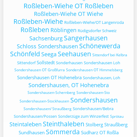
Roßleben-Wiehe OT Roßleben
Roßleben-Wiehe OT Wiehe
Roßleben-Wiehe
Roßleben-Wiehe/OT Langenroda
Roßleben
Röblingen
Rüdigsdorfer Schweiz
Sangerhausen
Sachsenburg
Schönewerda
Schloss Sondershausen
Schönfeld
Seehausen
Seega
Sittendorf bei Kelbra
Sollstedt
Sittendorf
Sonderhausen
Sondershausen Loh
Sondershausen OT Großfurra
Sondershausen OT Himmelsberg
Sondershausen OT Hohenebra
Sondershausen, Loh
Sondershausen, OT Hohenebra
Sondershausen-Schernberg
Sondershausen-Sto
Sondershausen
Sondershausen-Stockhausen
Sondershausen/Bebra
Sondershausen/ Straußberg
Sondershausen/Possen
Sonderzüge zum Winzerfest
Sprötau
Steinthaleben
Steintaleben
Stolberg
Straußberg
Sömmerda
Sundhausen
Südharz OT Roßla