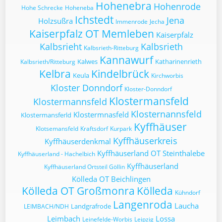
Hohenebra
Hohenrode
Hohe Schrecke
Hoheneba
Ichstedt
Jena
Holzsußra
Immenrode
Jecha
Kaiserpfalz OT Memleben
Kaiserpfalz
Kalbsrieht
Kalbsrieth
Kalbsrieth-Ritteburg
Kannawurf
Kalwes
Katharinenrieth
Kalbsrieth/Ritteburg
Kelbra
Kindelbrück
Keula
Kirchworbis
Kloster Donndorf
Kloster-Donndorf
Klostermansfeld
Klostermannsfeld
Klosternannsfeld
Klostermnasfeld
Klostermansferld
Kyffhäuser
Klotsemansfeld
Kraftsdorf
Kurpark
Kyffhäuserkreis
Kyffhäuserdenkmal
Kyffhäuserland OT Steinthalebe
Kyffhäuserland - Hachelbich
Kyffhäuserland
Kyffhäuserland Ortsteil Göllin
Kölleda OT Beichlingen
Kölleda OT Großmonra
Kölleda
Kühndorf
Langenroda
Laucha
Landgrafrode
LEIMBACH/NDH
Leimbach
Lossa
Leinefelde-Worbis
Leipzig