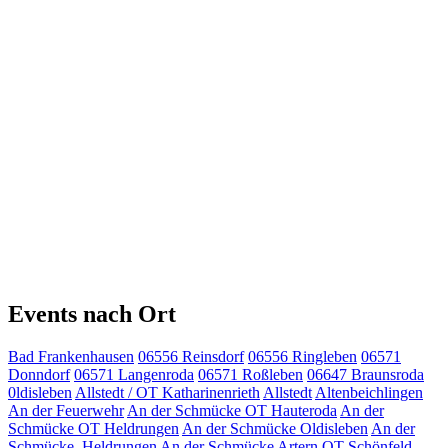
Events nach Ort
Bad Frankenhausen
06556 Reinsdorf
06556 Ringleben
06571
Donndorf
06571 Langenroda
06571 Roßleben
06647 Braunsroda
0ldisleben
Allstedt / OT Katharinenrieth
Allstedt
Altenbeichlingen
An der Feuerwehr
An der Schmücke OT Hauteroda
An der
Schmücke OT Heldrungen
An der Schmücke Oldisleben
An der
Schmücke, Heldrungen
An der Schmücke
Artern OT Schönfeld