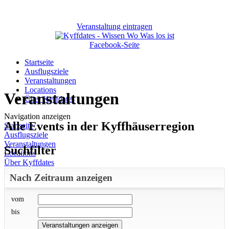
Veranstaltung eintragen
Facebook-Seite
Startseite
Ausflugsziele
Veranstaltungen
Locations
Veranstaltungen
Über Kyffdates
Navigation anzeigen
Alle Events in der Kyffhäuserregion
Startseite
Ausflugsziele
Veranstaltungen
Suchfilter
Locations
Über Kyffdates
Nach Zeitraum anzeigen
vom
bis