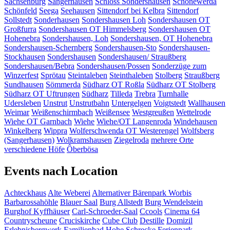
Sachsenburg
Sangerhausen
Schloss Sondershausen
Schönewerda
Schönfeld
Seega
Seehausen
Sittendorf bei Kelbra
Sittendorf
Sollstedt
Sonderhausen
Sondershausen Loh
Sondershausen OT
Großfurra
Sondershausen OT Himmelsberg
Sondershausen OT
Hohenebra
Sondershausen, Loh
Sondershausen, OT Hohenebra
Sondershausen-Schernberg
Sondershausen-Sto
Sondershausen-
Stockhausen
Sondershausen
Sondershausen/ Straußberg
Sondershausen/Bebra
Sondershausen/Possen
Sonderzüge zum
Winzerfest
Sprötau
Steintaleben
Steinthaleben
Stolberg
Straußberg
Sundhausen
Sömmerda
Südharz OT Roßla
Südharz OT Stolberg
Südharz OT Uftrungen
Südharz
Tilleda
Trebra
Turnhalle
Udersleben
Unstrut
Unstrutbahn
Untergelgen
Voigtstedt
Wallhausen
Weimar
Weißenschirmbach
Weißensee
Westgreußen
Wettelrode
Wiehe OT Garnbach
Wiehe
Wiehe/OT Langenroda
Windehausen
Winkelberg
Wippra
Wolferschwenda OT Westerengel
Wolfsberg
(Sangerhausen)
Wolkramshausen
Ziegelroda
mehrere Orte
verschiedene Höfe
Ôberbösa
Events nach Location
Achteckhaus
Alte Weberei
Alternativer Bärenpark Worbis
Barbarossahöhle
Blauer Saal
Burg Allstedt
Burg Wendelstein
Burghof Kyffhäuser
Carl-Schroeder-Saal
Ccools
Cinema 64
Countryscheune
Cruciskirche
Cube Club
Destille
Domizil
Erlebnisbergwerk
Familienbad Hohe Schrecke
Ferienpark