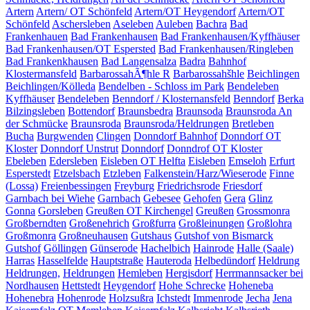
Artern
Artern/ OT Schönfeld
Artern/OT Heygendorf
Artern/OT
Schönfeld
Aschersleben
Aseleben
Auleben
Bachra
Bad
Frankenhauen
Bad Frankenhausen
Bad Frankenhausen/Kyffhäuser
Bad Frankenhausen/OT Espersted
Bad Frankenhausen/Ringleben
Bad Frankenkhausen
Bad Langensalza
Badra
Bahnhof
Klostermansfeld
BarbarossahÃ¶hle R
Barbarossahšhle
Beichlingen
Beichlingen/Kölleda
Bendelben - Schloss im Park
Bendeleben
Kyffhäuser
Bendeleben
Benndorf / Klosternansfeld
Benndorf
Berka
Bilzingsleben
Bottendorf
Braunsbedra
Braunsoda
Braunsroda An
der Schmücke
Braunsroda
Braunsroda/Heldrungen
Bretleben
Bucha
Burgwenden
Clingen
Donndorf Bahnhof
Donndorf OT
Kloster
Donndorf Unstrut
Donndorf
Donndrof OT Kloster
Ebeleben
Edersleben
Eisleben OT Helfta
Eisleben
Emseloh
Erfurt
Esperstedt
Etzelsbach
Etzleben
Falkenstein/Harz/Wieserode
Finne
(Lossa)
Freienbessingen
Freyburg
Friedrichsrode
Friesdorf
Garnbach bei Wiehe
Garnbach
Gebesee
Gehofen
Gera
Glinz
Gonna
Gorsleben
Greußen OT Kirchengel
Greußen
Grossmonra
Großberndten
Großenehrich
Großfurra
Großleinungen
Großlohra
Großmonra
Großneuhausen
Gutshaus
Gutshof von Bismarck
Gutshof
Göllingen
Günserode
Hachelbich
Hainrode
Halle (Saale)
Harras
Hasselfelde
Hauptstraße
Hauteroda
Helbedündorf
Heldrung
Heldrungen,
Heldrungen
Hemleben
Hergisdorf
Herrmannsacker bei
Nordhausen
Hettstedt
Heygendorf
Hohe Schrecke
Hoheneba
Hohenebra
Hohenrode
Holzsußra
Ichstedt
Immenrode
Jecha
Jena