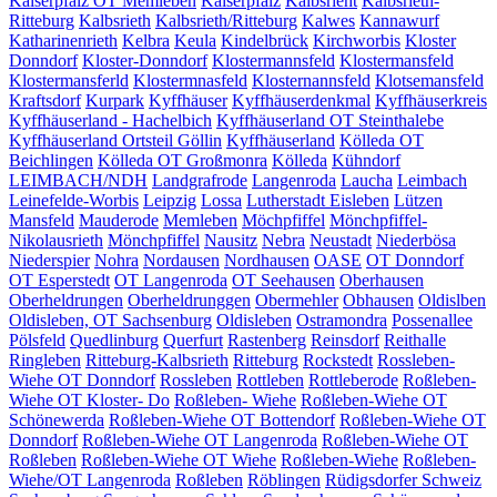
Kaiserpfalz OT Memleben
Kaiserpfalz
Kalbsrieht
Kalbsrieth-
Ritteburg
Kalbsrieth
Kalbsrieth/Ritteburg
Kalwes
Kannawurf
Katharinenrieth
Kelbra
Keula
Kindelbrück
Kirchworbis
Kloster
Donndorf
Kloster-Donndorf
Klostermannsfeld
Klostermansfeld
Klostermansferld
Klostermnasfeld
Klosternannsfeld
Klotsemansfeld
Kraftsdorf
Kurpark
Kyffhäuser
Kyffhäuserdenkmal
Kyffhäuserkreis
Kyffhäuserland - Hachelbich
Kyffhäuserland OT Steinthalebe
Kyffhäuserland Ortsteil Göllin
Kyffhäuserland
Kölleda OT
Beichlingen
Kölleda OT Großmonra
Kölleda
Kühndorf
LEIMBACH/NDH
Landgrafrode
Langenroda
Laucha
Leimbach
Leinefelde-Worbis
Leipzig
Lossa
Lutherstadt Eisleben
Lützen
Mansfeld
Mauderode
Memleben
Möchpfiffel
Mönchpfiffel-
Nikolausrieth
Mönchpfiffel
Nausitz
Nebra
Neustadt
Niederbösa
Niederspier
Nohra
Nordausen
Nordhausen
OASE
OT Donndorf
OT Esperstedt
OT Langenroda
OT Seehausen
Oberhausen
Oberheldrungen
Oberheldrunggen
Obermehler
Obhausen
Oldislben
Oldisleben, OT Sachsenburg
Oldisleben
Ostramondra
Possenallee
Pölsfeld
Quedlinburg
Querfurt
Rastenberg
Reinsdorf
Reithalle
Ringleben
Ritteburg-Kalbsrieth
Ritteburg
Rockstedt
Rossleben-
Wiehe OT Donndorf
Rossleben
Rottleben
Rottleberode
Roßleben-
Wiehe OT Kloster- Do
Roßleben- Wiehe
Roßleben-Wiehe OT
Schönewerda
Roßleben-Wiehe OT Bottendorf
Roßleben-Wiehe OT
Donndorf
Roßleben-Wiehe OT Langenroda
Roßleben-Wiehe OT
Roßleben
Roßleben-Wiehe OT Wiehe
Roßleben-Wiehe
Roßleben-
Wiehe/OT Langenroda
Roßleben
Röblingen
Rüdigsdorfer Schweiz