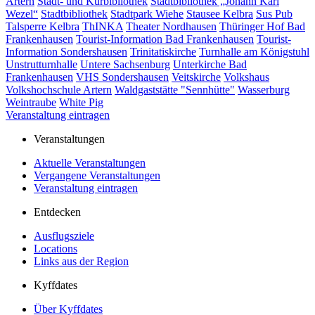
Artern
Stadt- und Kurbibliothek
Stadtbibliothek „Johann Karl
Wezel“
Stadtbibliothek
Stadtpark Wiehe
Stausee Kelbra
Sus Pub
Talsperre Kelbra
ThINKA
Theater Nordhausen
Thüringer Hof Bad
Frankenhausen
Tourist-Information Bad Frankenhausen
Tourist-
Information Sondershausen
Trinitatiskirche
Turnhalle am Königstuhl
Unstrutturnhalle
Untere Sachsenburg
Unterkirche Bad
Frankenhausen
VHS Sondershausen
Veitskirche
Volkshaus
Volkshochschule Artern
Waldgaststätte "Sennhütte"
Wasserburg
Weintraube
White Pig
Veranstaltung eintragen
Veranstaltungen
Aktuelle Veranstaltungen
Vergangene Veranstaltungen
Veranstaltung eintragen
Entdecken
Ausflugsziele
Locations
Links aus der Region
Kyffdates
Über Kyffdates