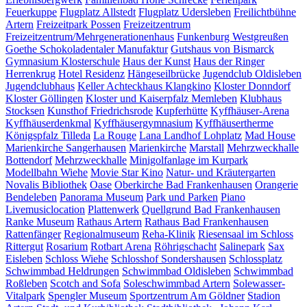
Feuerkuppe
Flugplatz Allstedt
Flugplatz Udersleben
Freilichtbühne
Artern
Freizeitpark Possen
Freizeitzentrum
Freizeitzentrum/Mehrgenerationenhaus
Funkenburg Westgreußen
Goethe Schokoladentaler Manufaktur
Gutshaus von Bismarck
Gymnasium Klosterschule
Haus der Kunst
Haus der Ringer
Herrenkrug
Hotel Residenz
Hängeseilbrücke
Jugendclub Oldisleben
Jugendclubhaus
Keller Achteckhaus
Klangkino
Kloster Donndorf
Kloster Göllingen
Kloster und Kaiserpfalz Memleben
Klubhaus
Stocksen
Kunsthof Friedrichsrode
Kupferhütte
Kyffhäuser-Arena
Kyffhäuserdenkmal
Kyffhäusergymnasium
Kyffhäusertherme
Königspfalz Tilleda
La Rouge
Lana Landhof
Lohplatz
Mad House
Marienkirche Sangerhausen
Marienkirche
Marstall
Mehrzweckhalle
Bottendorf
Mehrzweckhalle
Minigolfanlage im Kurpark
Modellbahn Wiehe
Movie Star Kino
Natur- und Kräutergarten
Novalis Bibliothek
Oase
Oberkirche Bad Frankenhausen
Orangerie
Bendeleben
Panorama Museum
Park und Parken
Piano
Livemusiclocation
Plattenwerk
Quellgrund Bad Frankenhausen
Ranke Museum
Rathaus Artern
Rathaus Bad Frankenhausen
Rattenfänger
Regionalmuseum
Reha-Klinik
Riesensaal im Schloss
Rittergut
Rosarium
Rotbart Arena
Röhrigschacht
Salinepark
Sax
Eisleben
Schloss Wiehe
Schlosshof Sondershausen
Schlossplatz
Schwimmbad Heldrungen
Schwimmbad Oldisleben
Schwimmbad
Roßleben
Scotch and Sofa
Soleschwimmbad Artern
Solewasser-
Vitalpark
Spengler Museum
Sportzentrum Am Göldner
Stadion