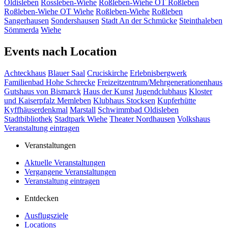
Oldisleben
Rossleben-Wiehe
Roßleben-Wiehe OT Roßleben
Roßleben-Wiehe OT Wiehe
Roßleben-Wiehe
Roßleben
Sangerhausen
Sondershausen
Stadt An der Schmücke
Steinthaleben
Sömmerda
Wiehe
Events nach Location
Achteckhaus
Blauer Saal
Cruciskirche
Erlebnisbergwerk
Familienbad Hohe Schrecke
Freizeitzentrum/Mehrgenerationenhaus
Gutshaus von Bismarck
Haus der Kunst
Jugendclubhaus
Kloster
und Kaiserpfalz Memleben
Klubhaus Stocksen
Kupferhütte
Kyffhäuserdenkmal
Marstall
Schwimmbad Oldisleben
Stadtbibliothek
Stadtpark Wiehe
Theater Nordhausen
Volkshaus
Veranstaltung eintragen
Veranstaltungen
Aktuelle Veranstaltungen
Vergangene Veranstaltungen
Veranstaltung eintragen
Entdecken
Ausflugsziele
Locations