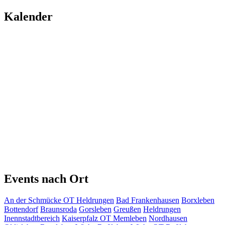
Kalender
Events nach Ort
An der Schmücke OT Heldrungen
Bad Frankenhausen
Borxleben
Bottendorf
Braunsroda
Gorsleben
Greußen
Heldrungen
Inennstadtbereich
Kaiserpfalz OT Memleben
Nordhausen