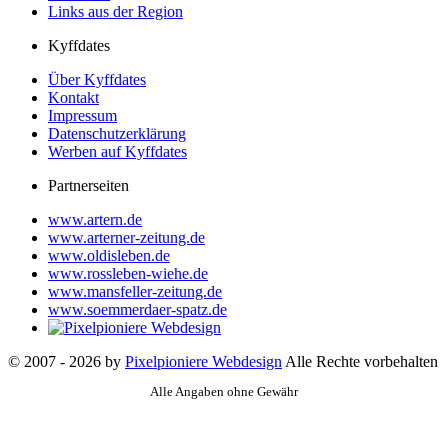
Links aus der Region
Kyffdates
Über Kyffdates
Kontakt
Impressum
Datenschutzerklärung
Werben auf Kyffdates
Partnerseiten
www.artern.de
www.arterner-zeitung.de
www.oldisleben.de
www.rossleben-wiehe.de
www.mansfeller-zeitung.de
www.soemmerdaer-spatz.de
© 2007 - 2026 by
Pixelpioniere Webdesign
Alle Rechte vorbehalten
Alle Angaben ohne Gewähr