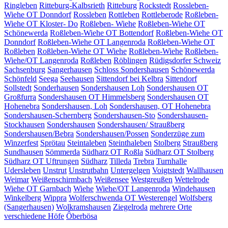
Ringleben
Ritteburg-Kalbsrieth
Ritteburg
Rockstedt
Rossleben-
Wiehe OT Donndorf
Rossleben
Rottleben
Rottleberode
Roßleben-
Wiehe OT Kloster- Do
Roßleben- Wiehe
Roßleben-Wiehe OT
Schönewerda
Roßleben-Wiehe OT Bottendorf
Roßleben-Wiehe OT
Donndorf
Roßleben-Wiehe OT Langenroda
Roßleben-Wiehe OT
Roßleben
Roßleben-Wiehe OT Wiehe
Roßleben-Wiehe
Roßleben-
Wiehe/OT Langenroda
Roßleben
Röblingen
Rüdigsdorfer Schweiz
Sachsenburg
Sangerhausen
Schloss Sondershausen
Schönewerda
Schönfeld
Seega
Seehausen
Sittendorf bei Kelbra
Sittendorf
Sollstedt
Sonderhausen
Sondershausen Loh
Sondershausen OT
Großfurra
Sondershausen OT Himmelsberg
Sondershausen OT
Hohenebra
Sondershausen, Loh
Sondershausen, OT Hohenebra
Sondershausen-Schernberg
Sondershausen-Sto
Sondershausen-
Stockhausen
Sondershausen
Sondershausen/ Straußberg
Sondershausen/Bebra
Sondershausen/Possen
Sonderzüge zum
Winzerfest
Sprötau
Steintaleben
Steinthaleben
Stolberg
Straußberg
Sundhausen
Sömmerda
Südharz OT Roßla
Südharz OT Stolberg
Südharz OT Uftrungen
Südharz
Tilleda
Trebra
Turnhalle
Udersleben
Unstrut
Unstrutbahn
Untergelgen
Voigtstedt
Wallhausen
Weimar
Weißenschirmbach
Weißensee
Westgreußen
Wettelrode
Wiehe OT Garnbach
Wiehe
Wiehe/OT Langenroda
Windehausen
Winkelberg
Wippra
Wolferschwenda OT Westerengel
Wolfsberg
(Sangerhausen)
Wolkramshausen
Ziegelroda
mehrere Orte
verschiedene Höfe
Ôberbösa