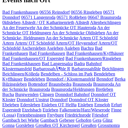
Events nach Ort
Bad Frankenhausen
06556 Reinsdorf
06556 Ringleben
06571
Donndorf
06571 Langenroda
06571 Roßleben
06647 Braunsroda
0ldisleben
Allstedt / OT Katharinenrieth
Allstedt
Altenbeichlingen
An der Feuerwehr
An der Schmücke OT Hauteroda
An der
Schmücke OT Heldrungen
An der Schmücke Oldisleben
An der
Schmücke, Heldrungen
An der Schmücke
Artern OT Schönfeld
Artern
Artern/ OT Schönfeld
Artern/OT Heygendorf
Artern/OT
Schönfeld
Aschersleben
Aseleben
Auleben
Bachra
Bad
Frankenhauen
Bad Frankenhausen
Bad Frankenhausen/Kyffhäuser
Bad Frankenhausen/OT Espersted
Bad Frankenhausen/Ringleben
Bad Frankenkhausen
Bad Langensalza
Badra
Bahnhof
Klostermansfeld
BarbarossahÃ¶hle R
Barbarossahšhle
Beichlingen
Beichlingen/Kölleda
Bendelben - Schloss im Park
Bendeleben
Kyffhäuser
Bendeleben
Benndorf / Klosternansfeld
Benndorf
Berka
Bilzingsleben
Bottendorf
Braunsbedra
Braunsoda
Braunsroda An
der Schmücke
Braunsroda
Braunsroda/Heldrungen
Bretleben
Bucha
Burgwenden
Clingen
Donndorf Bahnhof
Donndorf OT
Kloster
Donndorf Unstrut
Donndorf
Donndrof OT Kloster
Ebeleben
Edersleben
Eisleben OT Helfta
Eisleben
Emseloh
Erfurt
Esperstedt
Etzelsbach
Etzleben
Falkenstein/Harz/Wieserode
Finne
(Lossa)
Freienbessingen
Freyburg
Friedrichsrode
Friesdorf
Garnbach bei Wiehe
Garnbach
Gebesee
Gehofen
Gera
Glinz
Gonna
Gorsleben
Greußen OT Kirchengel
Greußen
Grossmonra