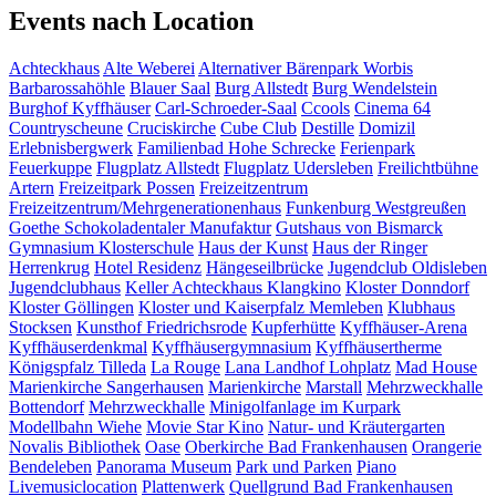
Events nach Location
Achteckhaus
Alte Weberei
Alternativer Bärenpark Worbis
Barbarossahöhle
Blauer Saal
Burg Allstedt
Burg Wendelstein
Burghof Kyffhäuser
Carl-Schroeder-Saal
Ccools
Cinema 64
Countryscheune
Cruciskirche
Cube Club
Destille
Domizil
Erlebnisbergwerk
Familienbad Hohe Schrecke
Ferienpark
Feuerkuppe
Flugplatz Allstedt
Flugplatz Udersleben
Freilichtbühne
Artern
Freizeitpark Possen
Freizeitzentrum
Freizeitzentrum/Mehrgenerationenhaus
Funkenburg Westgreußen
Goethe Schokoladentaler Manufaktur
Gutshaus von Bismarck
Gymnasium Klosterschule
Haus der Kunst
Haus der Ringer
Herrenkrug
Hotel Residenz
Hängeseilbrücke
Jugendclub Oldisleben
Jugendclubhaus
Keller Achteckhaus
Klangkino
Kloster Donndorf
Kloster Göllingen
Kloster und Kaiserpfalz Memleben
Klubhaus
Stocksen
Kunsthof Friedrichsrode
Kupferhütte
Kyffhäuser-Arena
Kyffhäuserdenkmal
Kyffhäusergymnasium
Kyffhäusertherme
Königspfalz Tilleda
La Rouge
Lana Landhof
Lohplatz
Mad House
Marienkirche Sangerhausen
Marienkirche
Marstall
Mehrzweckhalle
Bottendorf
Mehrzweckhalle
Minigolfanlage im Kurpark
Modellbahn Wiehe
Movie Star Kino
Natur- und Kräutergarten
Novalis Bibliothek
Oase
Oberkirche Bad Frankenhausen
Orangerie
Bendeleben
Panorama Museum
Park und Parken
Piano
Livemusiclocation
Plattenwerk
Quellgrund Bad Frankenhausen