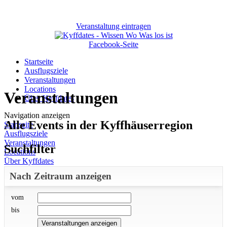
Veranstaltung eintragen
Facebook-Seite
Startseite
Ausflugsziele
Veranstaltungen
Locations
Veranstaltungen
Über Kyffdates
Navigation anzeigen
Alle Events in der Kyffhäuserregion
Startseite
Ausflugsziele
Veranstaltungen
Suchfilter
Locations
Über Kyffdates
Nach Zeitraum anzeigen
vom
bis