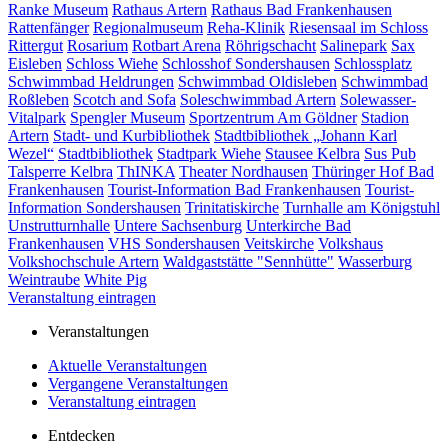
Ranke Museum
Rathaus Artern
Rathaus Bad Frankenhausen
Rattenfänger
Regionalmuseum
Reha-Klinik
Riesensaal im Schloss
Rittergut
Rosarium
Rotbart Arena
Röhrigschacht
Salinepark
Sax
Eisleben
Schloss Wiehe
Schlosshof Sondershausen
Schlossplatz
Schwimmbad Heldrungen
Schwimmbad Oldisleben
Schwimmbad
Roßleben
Scotch and Sofa
Soleschwimmbad Artern
Solewasser-
Vitalpark
Spengler Museum
Sportzentrum Am Göldner
Stadion
Artern
Stadt- und Kurbibliothek
Stadtbibliothek „Johann Karl
Wezel“
Stadtbibliothek
Stadtpark Wiehe
Stausee Kelbra
Sus Pub
Talsperre Kelbra
ThINKA
Theater Nordhausen
Thüringer Hof Bad
Frankenhausen
Tourist-Information Bad Frankenhausen
Tourist-
Information Sondershausen
Trinitatiskirche
Turnhalle am Königstuhl
Unstrutturnhalle
Untere Sachsenburg
Unterkirche Bad
Frankenhausen
VHS Sondershausen
Veitskirche
Volkshaus
Volkshochschule Artern
Waldgaststätte "Sennhütte"
Wasserburg
Weintraube
White Pig
Veranstaltung eintragen
Veranstaltungen
Aktuelle Veranstaltungen
Vergangene Veranstaltungen
Veranstaltung eintragen
Entdecken