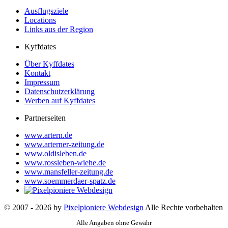
Ausflugsziele
Locations
Links aus der Region
Kyffdates
Über Kyffdates
Kontakt
Impressum
Datenschutzerklärung
Werben auf Kyffdates
Partnerseiten
www.artern.de
www.arterner-zeitung.de
www.oldisleben.de
www.rossleben-wiehe.de
www.mansfeller-zeitung.de
www.soemmerdaer-spatz.de
© 2007 - 2026 by
Pixelpioniere Webdesign
Alle Rechte vorbehalten
Alle Angaben ohne Gewähr