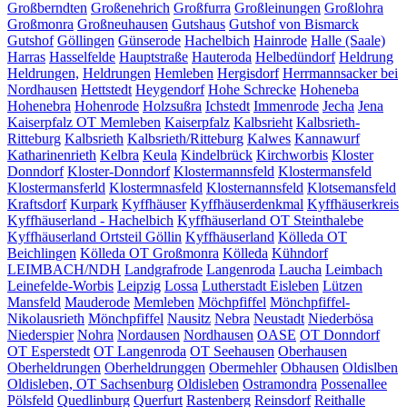
Großberndten
Großenehrich
Großfurra
Großleinungen
Großlohra
Großmonra
Großneuhausen
Gutshaus
Gutshof von Bismarck
Gutshof
Göllingen
Günserode
Hachelbich
Hainrode
Halle (Saale)
Harras
Hasselfelde
Hauptstraße
Hauteroda
Helbedündorf
Heldrung
Heldrungen,
Heldrungen
Hemleben
Hergisdorf
Herrmannsacker bei
Nordhausen
Hettstedt
Heygendorf
Hohe Schrecke
Hoheneba
Hohenebra
Hohenrode
Holzsußra
Ichstedt
Immenrode
Jecha
Jena
Kaiserpfalz OT Memleben
Kaiserpfalz
Kalbsrieht
Kalbsrieth-
Ritteburg
Kalbsrieth
Kalbsrieth/Ritteburg
Kalwes
Kannawurf
Katharinenrieth
Kelbra
Keula
Kindelbrück
Kirchworbis
Kloster
Donndorf
Kloster-Donndorf
Klostermannsfeld
Klostermansfeld
Klostermansferld
Klostermnasfeld
Klosternannsfeld
Klotsemansfeld
Kraftsdorf
Kurpark
Kyffhäuser
Kyffhäuserdenkmal
Kyffhäuserkreis
Kyffhäuserland - Hachelbich
Kyffhäuserland OT Steinthalebe
Kyffhäuserland Ortsteil Göllin
Kyffhäuserland
Kölleda OT
Beichlingen
Kölleda OT Großmonra
Kölleda
Kühndorf
LEIMBACH/NDH
Landgrafrode
Langenroda
Laucha
Leimbach
Leinefelde-Worbis
Leipzig
Lossa
Lutherstadt Eisleben
Lützen
Mansfeld
Mauderode
Memleben
Möchpfiffel
Mönchpfiffel-
Nikolausrieth
Mönchpfiffel
Nausitz
Nebra
Neustadt
Niederbösa
Niederspier
Nohra
Nordausen
Nordhausen
OASE
OT Donndorf
OT Esperstedt
OT Langenroda
OT Seehausen
Oberhausen
Oberheldrungen
Oberheldrunggen
Obermehler
Obhausen
Oldislben
Oldisleben, OT Sachsenburg
Oldisleben
Ostramondra
Possenallee
Pölsfeld
Quedlinburg
Querfurt
Rastenberg
Reinsdorf
Reithalle