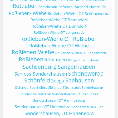
Rottleben
Rottleberode
Roßleben- Wiehe OT Kloster- Do
Roßleben- Wiehe
Roßleben-Wiehe OT Schönewerda
Roßleben-Wiehe OT Bottendorf
Roßleben-Wiehe OT Donndorf
Roßleben-Wiehe OT Langenroda
Roßleben-Wiehe OT Roßleben
Roßleben-Wiehe OT Wiehe
Roßleben-Wiehe
Roßleben-Wiehe/OT Langenroda
Roßleben
Röblingen
Rüdigsdorfer Schweiz
Sachsenburg
Sangerhausen
Schönewerda
Schloss Sondershausen
Schönfeld
Seehausen
Seega
Sollstedt
Sittendorf bei Kelbra
Sittendorf
Sonderhausen
Sondershausen Loh
Sondershausen OT Großfurra
Sondershausen OT Himmelsberg
Sondershausen OT Hohenebra
Sondershausen, Loh
Sondershausen, OT Hohenebra