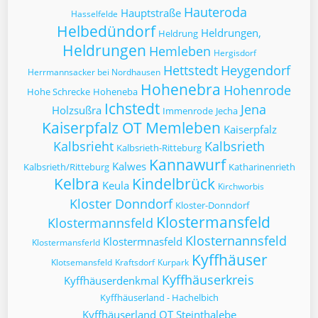
Hauteroda
Hauptstraße
Hasselfelde
Helbedündorf
Heldrungen,
Heldrung
Heldrungen
Hemleben
Hergisdorf
Hettstedt
Heygendorf
Herrmannsacker bei Nordhausen
Hohenebra
Hohenrode
Hohe Schrecke
Hoheneba
Ichstedt
Jena
Holzsußra
Immenrode
Jecha
Kaiserpfalz OT Memleben
Kaiserpfalz
Kalbsrieht
Kalbsrieth
Kalbsrieth-Ritteburg
Kannawurf
Kalwes
Kalbsrieth/Ritteburg
Katharinenrieth
Kelbra
Kindelbrück
Keula
Kirchworbis
Kloster Donndorf
Kloster-Donndorf
Klostermansfeld
Klostermannsfeld
Klosternannsfeld
Klostermnasfeld
Klostermansferld
Kyffhäuser
Klotsemansfeld
Kraftsdorf
Kurpark
Kyffhäuserkreis
Kyffhäuserdenkmal
Kyffhäuserland - Hachelbich
Kyffhäuserland OT Steinthalebe