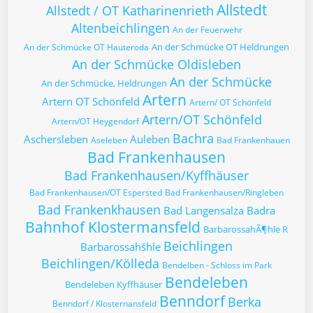
Allstedt
Allstedt / OT Katharinenrieth
Altenbeichlingen
An der Feuerwehr
An der Schmücke OT Heldrungen
An der Schmücke OT Hauteroda
An der Schmücke Oldisleben
An der Schmücke
An der Schmücke, Heldrungen
Artern
Artern OT Schönfeld
Artern/ OT Schönfeld
Artern/OT Schönfeld
Artern/OT Heygendorf
Bachra
Aschersleben
Auleben
Aseleben
Bad Frankenhauen
Bad Frankenhausen
Bad Frankenhausen/Kyffhäuser
Bad Frankenhausen/OT Espersted
Bad Frankenhausen/Ringleben
Bad Frankenkhausen
Bad Langensalza
Badra
Bahnhof Klostermansfeld
BarbarossahÃ¶hle R
Beichlingen
Barbarossahšhle
Beichlingen/Kölleda
Bendelben - Schloss im Park
Bendeleben
Bendeleben Kyffhäuser
Benndorf
Berka
Benndorf / Klosternansfeld