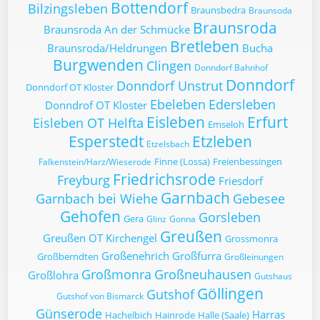
Bottendorf
Bilzingsleben
Braunsbedra
Braunsoda
Braunsroda
Braunsroda An der Schmücke
Bretleben
Braunsroda/Heldrungen
Bucha
Burgwenden
Clingen
Donndorf Bahnhof
Donndorf
Donndorf Unstrut
Donndorf OT Kloster
Ebeleben
Edersleben
Donndrof OT Kloster
Eisleben
Erfurt
Eisleben OT Helfta
Emseloh
Esperstedt
Etzleben
Etzelsbach
Finne (Lossa)
Freienbessingen
Falkenstein/Harz/Wieserode
Friedrichsrode
Freyburg
Friesdorf
Garnbach
Garnbach bei Wiehe
Gebesee
Gehofen
Gorsleben
Gera
Glinz
Gonna
Greußen
Greußen OT Kirchengel
Grossmonra
Großenehrich
Großfurra
Großberndten
Großleinungen
Großmonra
Großneuhausen
Großlohra
Gutshaus
Göllingen
Gutshof
Gutshof von Bismarck
Günserode
Harras
Hachelbich
Hainrode
Halle (Saale)