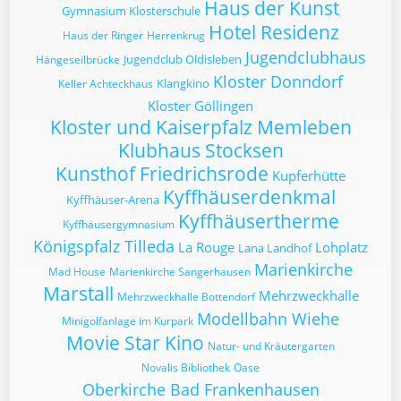
Haus der Kunst
Gymnasium Klosterschule
Hotel Residenz
Haus der Ringer
Herrenkrug
Jugendclubhaus
Jugendclub Oldisleben
Hängeseilbrücke
Kloster Donndorf
Klangkino
Keller Achteckhaus
Kloster Göllingen
Kloster und Kaiserpfalz Memleben
Klubhaus Stocksen
Kunsthof Friedrichsrode
Kupferhütte
Kyffhäuserdenkmal
Kyffhäuser-Arena
Kyffhäusertherme
Kyffhäusergymnasium
Königspfalz Tilleda
La Rouge
Lohplatz
Lana Landhof
Marienkirche
Mad House
Marienkirche Sangerhausen
Marstall
Mehrzweckhalle
Mehrzweckhalle Bottendorf
Modellbahn Wiehe
Minigolfanlage im Kurpark
Movie Star Kino
Natur- und Kräutergarten
Novalis Bibliothek
Oase
Oberkirche Bad Frankenhausen