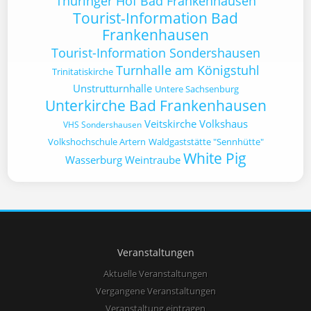
Thüringer Hof Bad Frankenhausen
Tourist-Information Bad
Frankenhausen
Tourist-Information Sondershausen
Turnhalle am Königstuhl
Trinitatiskirche
Unstrutturnhalle
Untere Sachsenburg
Unterkirche Bad Frankenhausen
Veitskirche
Volkshaus
VHS Sondershausen
Volkshochschule Artern
Waldgaststätte "Sennhütte"
White Pig
Wasserburg
Weintraube
Veranstaltungen
Aktuelle Veranstaltungen
Vergangene Veranstaltungen
Veranstaltung eintragen