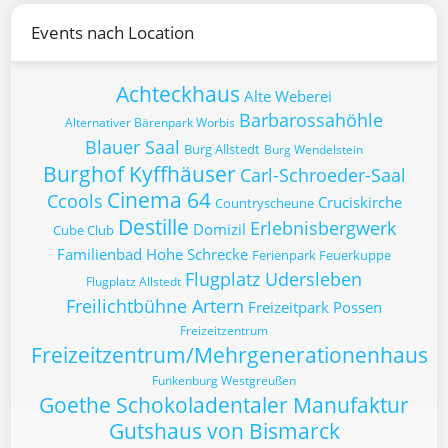
Events nach Location
Achteckhaus
Alte Weberei
Barbarossahöhle
Alternativer Bärenpark Worbis
Blauer Saal
Burg Allstedt
Burg Wendelstein
Burghof Kyffhäuser
Carl-Schroeder-Saal
Cinema 64
Ccools
Cruciskirche
Countryscheune
Destille
Erlebnisbergwerk
Domizil
Cube Club
Familienbad Hohe Schrecke
Ferienpark Feuerkuppe
Flugplatz Udersleben
Flugplatz Allstedt
Freilichtbühne Artern
Freizeitpark Possen
Freizeitzentrum
Freizeitzentrum/Mehrgenerationenhaus
Funkenburg Westgreußen
Goethe Schokoladentaler Manufaktur
Gutshaus von Bismarck