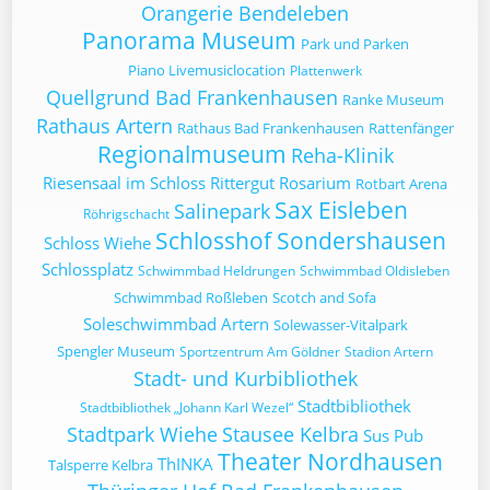
Orangerie Bendeleben
Panorama Museum
Park und Parken
Piano Livemusiclocation
Plattenwerk
Quellgrund Bad Frankenhausen
Ranke Museum
Rathaus Artern
Rathaus Bad Frankenhausen
Rattenfänger
Regionalmuseum
Reha-Klinik
Riesensaal im Schloss
Rittergut
Rosarium
Rotbart Arena
Sax Eisleben
Salinepark
Röhrigschacht
Schlosshof Sondershausen
Schloss Wiehe
Schlossplatz
Schwimmbad Heldrungen
Schwimmbad Oldisleben
Schwimmbad Roßleben
Scotch and Sofa
Soleschwimmbad Artern
Solewasser-Vitalpark
Spengler Museum
Sportzentrum Am Göldner
Stadion Artern
Stadt- und Kurbibliothek
Stadtbibliothek
Stadtbibliothek „Johann Karl Wezel“
Stadtpark Wiehe
Stausee Kelbra
Sus Pub
Theater Nordhausen
ThINKA
Talsperre Kelbra