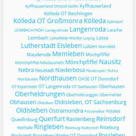
Kyffhäuserland
Kyffhäuserland Ortsteil Göllin
Kölleda OT Beichlingen
Kölleda OT Großmonra
Kölleda
Kühndorf
Langenroda
Laucha
LEIMBACH/NDH
Landgrafrode
Leimbach
Lossa
Leinefelde-Worbis
Leipzig
Lutherstadt Eisleben
Lützen
Mansfeld
Memleben
Mauderode
Möchpfiffel
Nausitz
Mönchpfiffel
Mönchpfiffel-Nikolausrieth
Nebra
Niederbösa
Neustadt
Niederspier
Nohra
Nordhausen
OASE
OT Donndorf
Nordausen
OT Langenroda
Oberhausen
OT Esperstedt
OT Seehausen
Oberheldrungen
Oberheldrunggen
Obermehler
Obhausen
Oldisleben, OT Sachsenburg
Oldislben
Oldisleben
Ostramondra
Pölsfeld
Possenallee
Querfurt
Reinsdorf
Rastenberg
Quedlinburg
Ringleben
Ritteburg
Reithalle
Ritteburg-Kalbsrieth
Rossleben
Rockstedt
Rossleben-Wiehe OT Donndorf