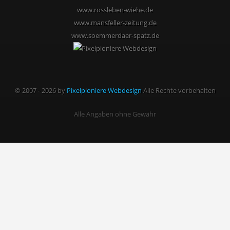
www.rossleben-wiehe.de
www.mansfeller-zeitung.de
www.soemmerdaer-spatz.de
© 2007 - 2026 by
Pixelpioniere Webdesign
Alle Rechte vorbehalten
Alle Angaben ohne Gewähr