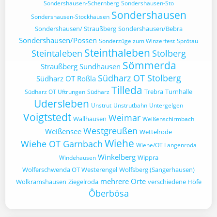
Sondershausen-Schernberg
Sondershausen-Sto
Sondershausen
Sondershausen-Stockhausen
Sondershausen/ Straußberg
Sondershausen/Bebra
Sondershausen/Possen
Sonderzüge zum Winzerfest
Sprötau
Steinthaleben
Steintaleben
Stolberg
Sömmerda
Straußberg
Sundhausen
Südharz OT Stolberg
Südharz OT Roßla
Tilleda
Trebra
Turnhalle
Südharz OT Uftrungen
Südharz
Udersleben
Unstrut
Unstrutbahn
Untergelgen
Voigtstedt
Weimar
Wallhausen
Weißenschirmbach
Westgreußen
Weißensee
Wettelrode
Wiehe
Wiehe OT Garnbach
Wiehe/OT Langenroda
Winkelberg
Wippra
Windehausen
Wolferschwenda OT Westerengel
Wolfsberg (Sangerhausen)
mehrere Orte
Wolkramshausen
Ziegelroda
verschiedene Höfe
Ôberbösa