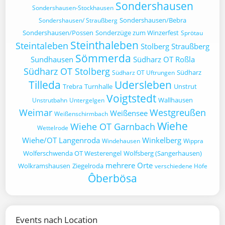
Sondershausen
Sondershausen-Stockhausen
Sondershausen/Bebra
Sondershausen/ Straußberg
Sondershausen/Possen
Sonderzüge zum Winzerfest
Sprötau
Steinthaleben
Steintaleben
Stolberg
Straußberg
Sömmerda
Sundhausen
Südharz OT Roßla
Südharz OT Stolberg
Südharz
Südharz OT Uftrungen
Tilleda
Udersleben
Trebra
Turnhalle
Unstrut
Voigtstedt
Wallhausen
Unstrutbahn
Untergelgen
Weimar
Westgreußen
Weißensee
Weißenschirmbach
Wiehe
Wiehe OT Garnbach
Wettelrode
Wiehe/OT Langenroda
Winkelberg
Windehausen
Wippra
Wolferschwenda OT Westerengel
Wolfsberg (Sangerhausen)
mehrere Orte
Wolkramshausen
Ziegelroda
verschiedene Höfe
Ôberbösa
Events nach Location