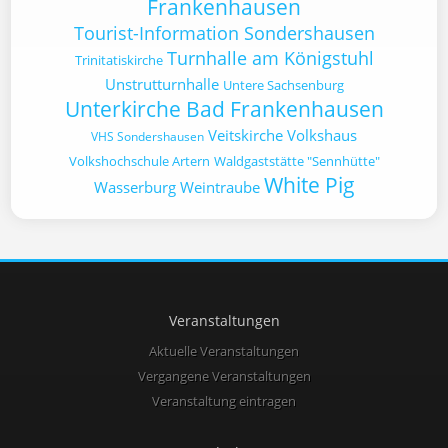
Frankenhausen
Tourist-Information Sondershausen
Turnhalle am Königstuhl
Trinitatiskirche
Unstrutturnhalle
Untere Sachsenburg
Unterkirche Bad Frankenhausen
Veitskirche
Volkshaus
VHS Sondershausen
Volkshochschule Artern
Waldgaststätte "Sennhütte"
White Pig
Wasserburg
Weintraube
Veranstaltungen
Aktuelle Veranstaltungen
Vergangene Veranstaltungen
Veranstaltung eintragen