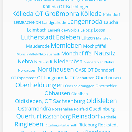
Kölleda OT Beichlingen
Kölleda OT Großmonra
Kölleda
Kühndorf
Langenroda
Laucha
Landgrafrode
LEIMBACH/NDH
Leimbach
Lossa
Leinefelde-Worbis
Leipzig
Lutherstadt Eisleben
Lützen
Mansfeld
Memleben
Mauderode
Möchpfiffel
Nausitz
Mönchpfiffel
Mönchpfiffel-Nikolausrieth
Nebra
Niederbösa
Neustadt
Niederspier
Nohra
Nordhausen
OASE
OT Donndorf
Nordausen
OT Langenroda
Oberhausen
OT Esperstedt
OT Seehausen
Oberheldrungen
Obermehler
Oberheldrunggen
Obhausen
Oldislben
Oldisleben
Oldisleben, OT Sachsenburg
Ostramondra
Quedlinburg
Possenallee
Pölsfeld
Querfurt
Reinsdorf
Rastenberg
Reithalle
Ringleben
Ritteburg
Rockstedt
Ritteburg-Kalbsrieth