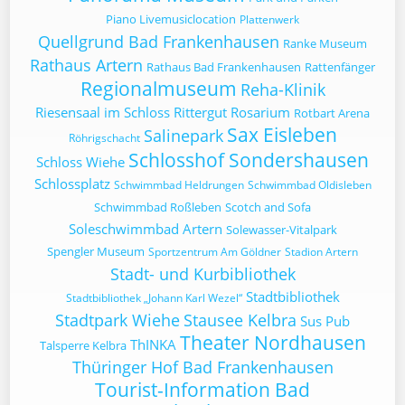
Piano Livemusiclocation
Plattenwerk
Quellgrund Bad Frankenhausen
Ranke Museum
Rathaus Artern
Rathaus Bad Frankenhausen
Rattenfänger
Regionalmuseum
Reha-Klinik
Riesensaal im Schloss
Rittergut
Rosarium
Rotbart Arena
Sax Eisleben
Salinepark
Röhrigschacht
Schlosshof Sondershausen
Schloss Wiehe
Schlossplatz
Schwimmbad Heldrungen
Schwimmbad Oldisleben
Schwimmbad Roßleben
Scotch and Sofa
Soleschwimmbad Artern
Solewasser-Vitalpark
Spengler Museum
Sportzentrum Am Göldner
Stadion Artern
Stadt- und Kurbibliothek
Stadtbibliothek
Stadtbibliothek „Johann Karl Wezel“
Stadtpark Wiehe
Stausee Kelbra
Sus Pub
Theater Nordhausen
ThINKA
Talsperre Kelbra
Thüringer Hof Bad Frankenhausen
Tourist-Information Bad