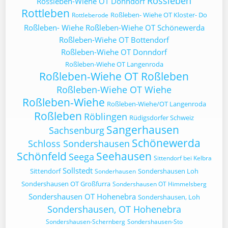
Rossleben
Rossleben-Wiehe OT Donndorf
Rottleben
Roßleben- Wiehe OT Kloster- Do
Rottleberode
Roßleben- Wiehe
Roßleben-Wiehe OT Schönewerda
Roßleben-Wiehe OT Bottendorf
Roßleben-Wiehe OT Donndorf
Roßleben-Wiehe OT Langenroda
Roßleben-Wiehe OT Roßleben
Roßleben-Wiehe OT Wiehe
Roßleben-Wiehe
Roßleben-Wiehe/OT Langenroda
Roßleben
Röblingen
Rüdigsdorfer Schweiz
Sangerhausen
Sachsenburg
Schönewerda
Schloss Sondershausen
Schönfeld
Seehausen
Seega
Sittendorf bei Kelbra
Sollstedt
Sittendorf
Sondershausen Loh
Sonderhausen
Sondershausen OT Großfurra
Sondershausen OT Himmelsberg
Sondershausen OT Hohenebra
Sondershausen, Loh
Sondershausen, OT Hohenebra
Sondershausen-Schernberg
Sondershausen-Sto