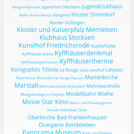
Jugendclubhaus
Jugendclub Oldisleben
Hängeseilbrücke
Kloster Donndorf
Klangkino
Keller Achteckhaus
Kloster Göllingen
Kloster und Kaiserpfalz Memleben
Klubhaus Stocksen
Kunsthof Friedrichsrode
Kupferhütte
Kyffhäuserdenkmal
Kyffhäuser-Arena
Kyffhäusertherme
Kyffhäusergymnasium
Königspfalz Tilleda
La Rouge
Lohplatz
Lana Landhof
Marienkirche
Mad House
Marienkirche Sangerhausen
Marstall
Mehrzweckhalle
Mehrzweckhalle Bottendorf
Modellbahn Wiehe
Minigolfanlage im Kurpark
Movie Star Kino
Natur- und Kräutergarten
Novalis Bibliothek
Oase
Oberkirche Bad Frankenhausen
Orangerie Bendeleben
Panorama Museum
Park und Parken