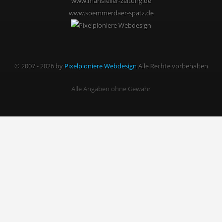
www.mansfeller-zeitung.de
www.soemmerdaer-spatz.de
© 2007 - 2026 by
Pixelpioniere Webdesign
Alle Rechte vorbehalten
Alle Angaben ohne Gewähr