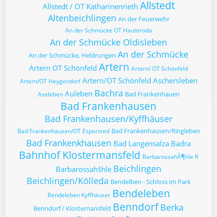
Allstedt
Allstedt / OT Katharinenrieth
Altenbeichlingen
An der Feuerwehr
An der Schmücke OT Hauteroda
An der Schmücke Oldisleben
An der Schmücke
An der Schmücke, Heldrungen
Artern
Artern OT Schönfeld
Artern/ OT Schönfeld
Artern/OT Schönfeld
Aschersleben
Artern/OT Heygendorf
Bachra
Auleben
Bad Frankenhauen
Aseleben
Bad Frankenhausen
Bad Frankenhausen/Kyffhäuser
Bad Frankenhausen/Ringleben
Bad Frankenhausen/OT Espersted
Bad Frankenkhausen
Bad Langensalza
Badra
Bahnhof Klostermansfeld
BarbarossahÃ¶hle R
Beichlingen
Barbarossahšhle
Beichlingen/Kölleda
Bendelben - Schloss im Park
Bendeleben
Bendeleben Kyffhäuser
Benndorf
Berka
Benndorf / Klosternansfeld