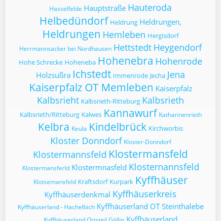
Hauteroda
Hauptstraße
Hasselfelde
Helbedündorf
Heldrungen,
Heldrung
Heldrungen
Hemleben
Hergisdorf
Hettstedt
Heygendorf
Herrmannsacker bei Nordhausen
Hohenebra
Hohenrode
Hohe Schrecke
Hoheneba
Ichstedt
Jena
Holzsußra
Immenrode
Jecha
Kaiserpfalz OT Memleben
Kaiserpfalz
Kalbsrieht
Kalbsrieth
Kalbsrieth-Ritteburg
Kannawurf
Kalbsrieth/Ritteburg
Kalwes
Katharinenrieth
Kelbra
Kindelbrück
Kirchworbis
Keula
Kloster Donndorf
Kloster-Donndorf
Klostermansfeld
Klostermannsfeld
Klosternannsfeld
Klostermnasfeld
Klostermansferld
Kyffhäuser
Kraftsdorf
Kurpark
Klotsemansfeld
Kyffhäuserkreis
Kyffhäuserdenkmal
Kyffhäuserland OT Steinthalebe
Kyffhäuserland - Hachelbich
Kyffhäuserland
Kyffhäuserland Ortsteil Göllin