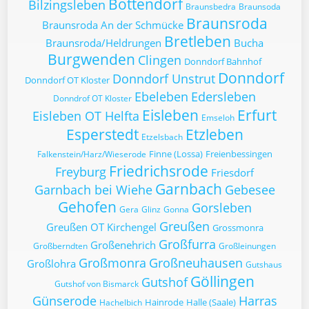
Bottendorf
Bilzingsleben
Braunsbedra
Braunsoda
Braunsroda
Braunsroda An der Schmücke
Bretleben
Braunsroda/Heldrungen
Bucha
Burgwenden
Clingen
Donndorf Bahnhof
Donndorf
Donndorf Unstrut
Donndorf OT Kloster
Ebeleben
Edersleben
Donndrof OT Kloster
Eisleben
Erfurt
Eisleben OT Helfta
Emseloh
Esperstedt
Etzleben
Etzelsbach
Finne (Lossa)
Freienbessingen
Falkenstein/Harz/Wieserode
Friedrichsrode
Freyburg
Friesdorf
Garnbach
Garnbach bei Wiehe
Gebesee
Gehofen
Gorsleben
Gera
Glinz
Gonna
Greußen
Greußen OT Kirchengel
Grossmonra
Großfurra
Großenehrich
Großberndten
Großleinungen
Großmonra
Großneuhausen
Großlohra
Gutshaus
Göllingen
Gutshof
Gutshof von Bismarck
Günserode
Harras
Hainrode
Halle (Saale)
Hachelbich