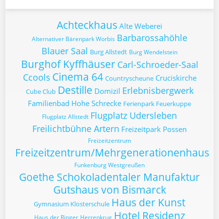
Achteckhaus
Alte Weberei
Barbarossahöhle
Alternativer Bärenpark Worbis
Blauer Saal
Burg Allstedt
Burg Wendelstein
Burghof Kyffhäuser
Carl-Schroeder-Saal
Cinema 64
Ccools
Cruciskirche
Countryscheune
Destille
Erlebnisbergwerk
Domizil
Cube Club
Familienbad Hohe Schrecke
Ferienpark Feuerkuppe
Flugplatz Udersleben
Flugplatz Allstedt
Freilichtbühne Artern
Freizeitpark Possen
Freizeitzentrum
Freizeitzentrum/Mehrgenerationenhaus
Funkenburg Westgreußen
Goethe Schokoladentaler Manufaktur
Gutshaus von Bismarck
Haus der Kunst
Gymnasium Klosterschule
Hotel Residenz
Haus der Ringer
Herrenkrug