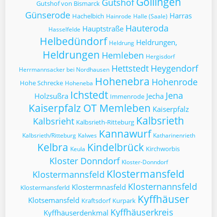
Göllingen
Gutshof
Gutshof von Bismarck
Günserode
Harras
Hachelbich
Hainrode
Halle (Saale)
Hauteroda
Hauptstraße
Hasselfelde
Helbedündorf
Heldrungen,
Heldrung
Heldrungen
Hemleben
Hergisdorf
Hettstedt
Heygendorf
Herrmannsacker bei Nordhausen
Hohenebra
Hohenrode
Hohe Schrecke
Hoheneba
Ichstedt
Jena
Holzsußra
Jecha
Immenrode
Kaiserpfalz OT Memleben
Kaiserpfalz
Kalbsrieth
Kalbsrieht
Kalbsrieth-Ritteburg
Kannawurf
Kalbsrieth/Ritteburg
Kalwes
Katharinenrieth
Kelbra
Kindelbrück
Kirchworbis
Keula
Kloster Donndorf
Kloster-Donndorf
Klostermansfeld
Klostermannsfeld
Klosternannsfeld
Klostermnasfeld
Klostermansferld
Kyffhäuser
Klotsemansfeld
Kraftsdorf
Kurpark
Kyffhäuserkreis
Kyffhäuserdenkmal