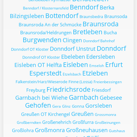
Benndorf
Berka
Benndorf / Klosternansfeld
Bottendorf
Bilzingsleben
Braunsoda
Braunsbedra
Braunsroda
Braunsroda An der Schmücke
Bretleben
Braunsroda/Heldrungen
Bucha
Burgwenden
Clingen
Donndorf Bahnhof
Donndorf
Donndorf Unstrut
Donndorf OT Kloster
Ebeleben
Edersleben
Donndrof OT Kloster
Eisleben
Erfurt
Eisleben OT Helfta
Emseloh
Esperstedt
Etzleben
Etzelsbach
Falkenstein/Harz/Wieserode
Finne (Lossa)
Freienbessingen
Friedrichsrode
Freyburg
Friesdorf
Garnbach
Garnbach bei Wiehe
Gebesee
Gehofen
Gorsleben
Gonna
Gera
Glinz
Greußen
Greußen OT Kirchengel
Grossmonra
Großenehrich
Großfurra
Großberndten
Großleinungen
Großmonra
Großneuhausen
Großlohra
Gutshaus