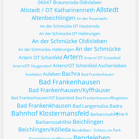
06647 Braunsroda
0ldisleben
Allstedt
Allstedt / OT Katharinenrieth
Altenbeichlingen
An der Feuerwehr
An der Schmücke OT Hauteroda
An der Schmücke OT Heldrungen
An der Schmücke Oldisleben
An der Schmücke
An der Schmücke, Heldrungen
Artern
Artern OT Schönfeld
Artern/ OT Schönfeld
Artern/OT Schönfeld
Aschersleben
Artern/OT Heygendorf
Bachra
Auleben
Aseleben
Bad Frankenhauen
Bad Frankenhausen
Bad Frankenhausen/Kyffhäuser
Bad Frankenhausen/OT Espersted
Bad Frankenhausen/Ringleben
Bad Frankenkhausen
Bad Langensalza
Badra
Bahnhof Klostermansfeld
BarbarossahÃ¶hle R
Beichlingen
Barbarossahšhle
Beichlingen/Kölleda
Bendelben - Schloss im Park
Bendeleben
Bendeleben Kyffhäuser