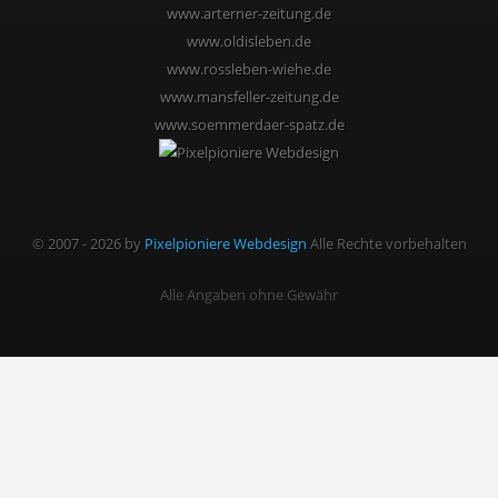
www.arterner-zeitung.de
www.oldisleben.de
www.rossleben-wiehe.de
www.mansfeller-zeitung.de
www.soemmerdaer-spatz.de
© 2007 - 2026 by
Pixelpioniere Webdesign
Alle Rechte vorbehalten
Alle Angaben ohne Gewähr