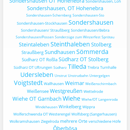
Sondershausen OT Hohenebra
Sondershausen, Loh
Sondershausen, OT Hohenebra
Sondershausen-Schernberg
Sondershausen-Sto
Sondershausen
Sondershausen-Stockhausen
Sondershausen/ Straußberg
Sondershausen/Bebra
Sondershausen/Possen
Sonderzüge zum Winzerfest
Sprötau
Steinthaleben
Steintaleben
Stolberg
Sömmerda
Sundhausen
Straußberg
Südharz OT Stolberg
Südharz OT Roßla
Tilleda
Südharz OT Uftrungen
Trebra
Turnhalle
Südharz
Udersleben
Unstrut
Unstrutbahn
Untergelgen
Voigtstedt
Weimar
Wallhausen
Weißenschirmbach
Westgreußen
Weißensee
Wettelrode
Wiehe
Wiehe OT Garnbach
Wiehe/OT Langenroda
Winkelberg
Wippra
Windehausen
Wolferschwenda OT Westerengel
Wolfsberg (Sangerhausen)
mehrere Orte
Wolkramshausen
Ziegelroda
verschiedene Höfe
Ôberbösa