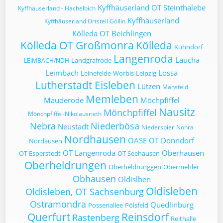
Kyffhäuserland OT Steinthalebe
Kyffhäuserland - Hachelbich
Kyffhäuserland
Kyffhäuserland Ortsteil Göllin
Kölleda OT Beichlingen
Kölleda OT Großmonra
Kölleda
Kühndorf
Langenroda
Laucha
Landgrafrode
LEIMBACH/NDH
Leimbach
Lossa
Leinefelde-Worbis
Leipzig
Lutherstadt Eisleben
Lützen
Mansfeld
Memleben
Mauderode
Möchpfiffel
Nausitz
Mönchpfiffel
Mönchpfiffel-Nikolausrieth
Nebra
Niederbösa
Neustadt
Niederspier
Nohra
Nordhausen
OASE
OT Donndorf
Nordausen
OT Langenroda
Oberhausen
OT Esperstedt
OT Seehausen
Oberheldrungen
Oberheldrunggen
Obermehler
Obhausen
Oldislben
Oldisleben
Oldisleben, OT Sachsenburg
Ostramondra
Quedlinburg
Possenallee
Pölsfeld
Querfurt
Reinsdorf
Rastenberg
Reithalle