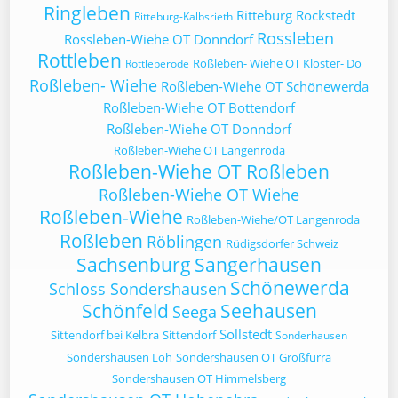
Ringleben
Ritteburg
Rockstedt
Ritteburg-Kalbsrieth
Rossleben
Rossleben-Wiehe OT Donndorf
Rottleben
Roßleben- Wiehe OT Kloster- Do
Rottleberode
Roßleben- Wiehe
Roßleben-Wiehe OT Schönewerda
Roßleben-Wiehe OT Bottendorf
Roßleben-Wiehe OT Donndorf
Roßleben-Wiehe OT Langenroda
Roßleben-Wiehe OT Roßleben
Roßleben-Wiehe OT Wiehe
Roßleben-Wiehe
Roßleben-Wiehe/OT Langenroda
Roßleben
Röblingen
Rüdigsdorfer Schweiz
Sachsenburg
Sangerhausen
Schönewerda
Schloss Sondershausen
Schönfeld
Seehausen
Seega
Sollstedt
Sittendorf bei Kelbra
Sittendorf
Sonderhausen
Sondershausen Loh
Sondershausen OT Großfurra
Sondershausen OT Himmelsberg