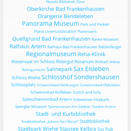
Novalis Bibliothek
Oase
Oberkirche Bad Frankenhausen
Orangerie Bendeleben
Panorama Museum
Park und Parken
Piano Livemusiclocation
Plattenwerk
Quellgrund Bad Frankenhausen
Ranke Museum
Rathaus Artern
Rathaus Bad Frankenhausen
Rattenfänger
Regionalmuseum
Reha-Klinik
Riesensaal im Schloss
Rittergut
Rosarium
Rotbart Arena
Sax Eisleben
Salinepark
Röhrigschacht
Schlosshof Sondershausen
Schloss Wiehe
Schlossplatz
Schwimmbad Heldrungen
Schwimmbad Oldisleben
Schwimmbad Roßleben
Scotch and Sofa
Soleschwimmbad Artern
Solewasser-Vitalpark
Spengler Museum
Sportzentrum Am Göldner
Stadion Artern
Stadt- und Kurbibliothek
Stadtbibliothek
Stadtbibliothek „Johann Karl Wezel“
Stadtpark Wiehe
Stausee Kelbra
Sus Pub