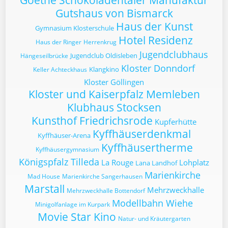
Goethe Schokoladentaler Manufaktur
Gutshaus von Bismarck
Haus der Kunst
Gymnasium Klosterschule
Hotel Residenz
Haus der Ringer
Herrenkrug
Jugendclubhaus
Jugendclub Oldisleben
Hängeseilbrücke
Kloster Donndorf
Klangkino
Keller Achteckhaus
Kloster Göllingen
Kloster und Kaiserpfalz Memleben
Klubhaus Stocksen
Kunsthof Friedrichsrode
Kupferhütte
Kyffhäuserdenkmal
Kyffhäuser-Arena
Kyffhäusertherme
Kyffhäusergymnasium
Königspfalz Tilleda
La Rouge
Lohplatz
Lana Landhof
Marienkirche
Mad House
Marienkirche Sangerhausen
Marstall
Mehrzweckhalle
Mehrzweckhalle Bottendorf
Modellbahn Wiehe
Minigolfanlage im Kurpark
Movie Star Kino
Natur- und Kräutergarten