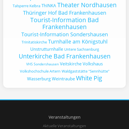
Theater Nordhausen
ThINKA
Talsperre Kelbra
Thüringer Hof Bad Frankenhausen
Tourist-Information Bad
Frankenhausen
Tourist-Information Sondershausen
Turnhalle am Königstuhl
Trinitatiskirche
Unstrutturnhalle
Untere Sachsenburg
Unterkirche Bad Frankenhausen
Veitskirche
Volkshaus
VHS Sondershausen
Volkshochschule Artern
Waldgaststätte "Sennhütte"
White Pig
Wasserburg
Weintraube
Veranstaltungen
Aktuelle Veranstaltungen