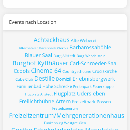
Events nach Location
Achteckhaus
Alte Weberei
Barbarossahöhle
Alternativer Bärenpark Worbis
Blauer Saal
Burg Allstedt
Burg Wendelstein
Burghof Kyffhäuser
Carl-Schroeder-Saal
Cinema 64
Ccools
Cruciskirche
Countryscheune
Destille
Erlebnisbergwerk
Domizil
Cube Club
Familienbad Hohe Schrecke
Ferienpark Feuerkuppe
Flugplatz Udersleben
Flugplatz Allstedt
Freilichtbühne Artern
Freizeitpark Possen
Freizeitzentrum
Freizeitzentrum/Mehrgenerationenhaus
Funkenburg Westgreußen