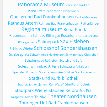
Panorama Museum
Park und Parken
Piano Livemusiclocation
Plattenwerk
Quellgrund Bad Frankenhausen
Ranke Museum
Rathaus Artern
Rathaus Bad Frankenhausen
Rattenfänger
Regionalmuseum
Reha-Klinik
Riesensaal im Schloss
Rittergut
Rosarium
Rotbart Arena
Sax Eisleben
Salinepark
Röhrigschacht
Schlosshof Sondershausen
Schloss Wiehe
Schlossplatz
Schwimmbad Heldrungen
Schwimmbad Oldisleben
Schwimmbad Roßleben
Scotch and Sofa
Soleschwimmbad Artern
Solewasser-Vitalpark
Spengler Museum
Sportzentrum Am Göldner
Stadion Artern
Stadt- und Kurbibliothek
Stadtbibliothek
Stadtbibliothek „Johann Karl Wezel“
Stadtpark Wiehe
Stausee Kelbra
Sus Pub
Theater Nordhausen
ThINKA
Talsperre Kelbra
Thüringer Hof Bad Frankenhausen