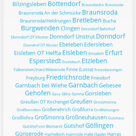
Bottendorf
Bilzingsleben
Braunsbedra
Braunsoda
Braunsroda
Braunsroda An der Schmücke
Bretleben
Braunsroda/Heldrungen
Bucha
Burgwenden
Clingen
Donndorf Bahnhof
Donndorf
Donndorf Unstrut
Donndorf OT Kloster
Ebeleben
Edersleben
Donndrof OT Kloster
Eisleben
Erfurt
Eisleben OT Helfta
Emseloh
Esperstedt
Etzleben
Etzelsbach
Finne (Lossa)
Falkenstein/Harz/Wieserode
Freienbessingen
Friedrichsrode
Freyburg
Friesdorf
Garnbach
Garnbach bei Wiehe
Gebesee
Gehofen
Gorsleben
Glinz
Gonna
Gera
Greußen
Greußen OT Kirchengel
Grossmonra
Großenehrich
Großfurra
Großberndten
Großleinungen
Großmonra
Großneuhausen
Großlohra
Gutshaus
Göllingen
Gutshof
Gutshof von Bismarck
Günserode
Harras
Hachelbich
Hainrode
Halle (Saale)