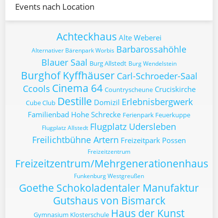
Events nach Location
Achteckhaus
Alte Weberei
Barbarossahöhle
Alternativer Bärenpark Worbis
Blauer Saal
Burg Allstedt
Burg Wendelstein
Burghof Kyffhäuser
Carl-Schroeder-Saal
Cinema 64
Ccools
Cruciskirche
Countryscheune
Destille
Erlebnisbergwerk
Domizil
Cube Club
Familienbad Hohe Schrecke
Ferienpark Feuerkuppe
Flugplatz Udersleben
Flugplatz Allstedt
Freilichtbühne Artern
Freizeitpark Possen
Freizeitzentrum
Freizeitzentrum/Mehrgenerationenhaus
Funkenburg Westgreußen
Goethe Schokoladentaler Manufaktur
Gutshaus von Bismarck
Haus der Kunst
Gymnasium Klosterschule