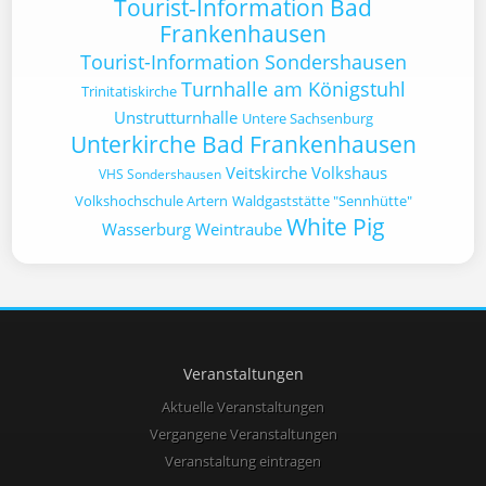
Tourist-Information Bad
Frankenhausen
Tourist-Information Sondershausen
Turnhalle am Königstuhl
Trinitatiskirche
Unstrutturnhalle
Untere Sachsenburg
Unterkirche Bad Frankenhausen
Veitskirche
Volkshaus
VHS Sondershausen
Volkshochschule Artern
Waldgaststätte "Sennhütte"
White Pig
Wasserburg
Weintraube
Veranstaltungen
Aktuelle Veranstaltungen
Vergangene Veranstaltungen
Veranstaltung eintragen