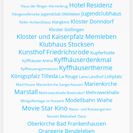
Hotel Residenz
Haus der Ringer
Herrenkrug
Jugendclubhaus
Jugendclub Oldisleben
Hängeseilbrücke
Kloster Donndorf
Klangkino
Keller Achteckhaus
Kloster Göllingen
Kloster und Kaiserpfalz Memleben
Klubhaus Stocksen
Kunsthof Friedrichsrode
Kupferhütte
Kyffhäuserdenkmal
Kyffhäuser-Arena
Kyffhäusertherme
Kyffhäusergymnasium
Königspfalz Tilleda
La Rouge
Lohplatz
Lana Landhof
Marienkirche
Mad House
Marienkirche Sangerhausen
Marstall
Mehrzweckhalle
Mehrzweckhalle Bottendorf
Modellbahn Wiehe
Minigolfanlage im Kurpark
Movie Star Kino
Natur- und Kräutergarten
Novalis Bibliothek
Oase
Oberkirche Bad Frankenhausen
Orangerie Bendeleben