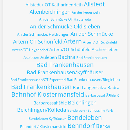
Allstedt
Allstedt / OT Katharinenrieth
Altenbeichlingen
An der Feuerwehr
An der Schmücke OT Hauteroda
An der Schmücke Oldisleben
An der Schmücke
An der Schmücke, Heldrungen
Artern
Artern OT Schönfeld
Artern/ OT Schönfeld
Artern/OT Schönfeld
Aschersleben
Artern/OT Heygendorf
Bachra
Auleben
Aseleben
Bad Frankenhauen
Bad Frankenhausen
Bad Frankenhausen/Kyffhäuser
Bad Frankenhausen/Ringleben
Bad Frankenhausen/OT Espersted
Bad Frankenkhausen
Bad Langensalza
Badra
Bahnhof Klostermansfeld
BarbarossahÃ¶hle R
Beichlingen
Barbarossahšhle
Beichlingen/Kölleda
Bendelben - Schloss im Park
Bendeleben
Bendeleben Kyffhäuser
Benndorf
Berka
Benndorf / Klosternansfeld