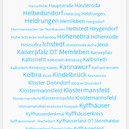
Hauteroda
Hauptstraße
Hasselfelde
Helbedündorf
Heldrungen,
Heldrung
Heldrungen
Hemleben
Hergisdorf
Hettstedt
Heygendorf
Herrmannsacker bei Nordhausen
Hohenebra
Hohenrode
Hohe Schrecke
Hoheneba
Ichstedt
Jena
Holzsußra
Immenrode
Jecha
Kaiserpfalz OT Memleben
Kaiserpfalz
Kalbsrieht
Kalbsrieth
Kalbsrieth-Ritteburg
Kannawurf
Kalbsrieth/Ritteburg
Kalwes
Katharinenrieth
Kelbra
Kindelbrück
Keula
Kirchworbis
Kloster Donndorf
Kloster-Donndorf
Klostermansfeld
Klostermannsfeld
Klosternannsfeld
Klostermnasfeld
Klostermansferld
Kyffhäuser
Klotsemansfeld
Kurpark
Kraftsdorf
Kyffhäuserkreis
Kyffhäuserdenkmal
Kyffhäuserland OT Steinthalebe
Kyffhäuserland - Hachelbich
Kyffhäuserland
Kyffhäuserland Ortsteil Göllin