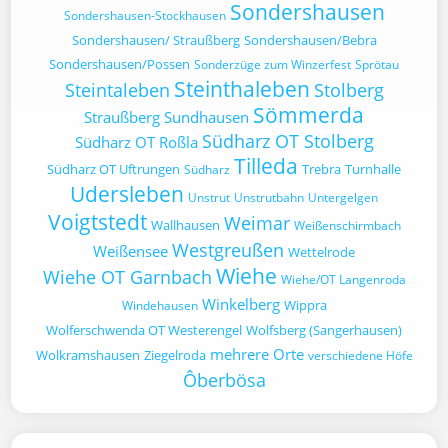
Sondershausen
Sondershausen-Stockhausen
Sondershausen/ Straußberg
Sondershausen/Bebra
Sondershausen/Possen
Sonderzüge zum Winzerfest
Sprötau
Steinthaleben
Steintaleben
Stolberg
Sömmerda
Straußberg
Sundhausen
Südharz OT Stolberg
Südharz OT Roßla
Tilleda
Südharz OT Uftrungen
Trebra
Turnhalle
Südharz
Udersleben
Unstrut
Unstrutbahn
Untergelgen
Voigtstedt
Weimar
Wallhausen
Weißenschirmbach
Westgreußen
Weißensee
Wettelrode
Wiehe
Wiehe OT Garnbach
Wiehe/OT Langenroda
Winkelberg
Wippra
Windehausen
Wolferschwenda OT Westerengel
Wolfsberg (Sangerhausen)
mehrere Orte
Wolkramshausen
Ziegelroda
verschiedene Höfe
Ôberbösa