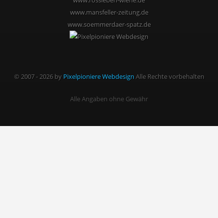
www.rossleben-wiehe.de
www.mansfeller-zeitung.de
www.soemmerdaer-spatz.de
© 2007 - 2026 by
Pixelpioniere Webdesign
Alle Rechte vorbehalten
Alle Angaben ohne Gewähr