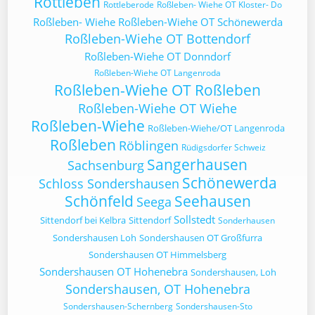
Rottleben
Rottleberode
Roßleben- Wiehe OT Kloster- Do
Roßleben- Wiehe
Roßleben-Wiehe OT Schönewerda
Roßleben-Wiehe OT Bottendorf
Roßleben-Wiehe OT Donndorf
Roßleben-Wiehe OT Langenroda
Roßleben-Wiehe OT Roßleben
Roßleben-Wiehe OT Wiehe
Roßleben-Wiehe
Roßleben-Wiehe/OT Langenroda
Roßleben
Röblingen
Rüdigsdorfer Schweiz
Sangerhausen
Sachsenburg
Schönewerda
Schloss Sondershausen
Schönfeld
Seehausen
Seega
Sollstedt
Sittendorf bei Kelbra
Sittendorf
Sonderhausen
Sondershausen Loh
Sondershausen OT Großfurra
Sondershausen OT Himmelsberg
Sondershausen OT Hohenebra
Sondershausen, Loh
Sondershausen, OT Hohenebra
Sondershausen-Schernberg
Sondershausen-Sto