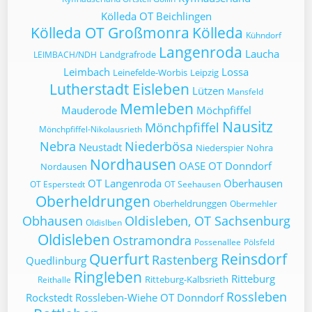
Kölleda OT Beichlingen
Kölleda OT Großmonra
Kölleda
Kühndorf
Langenroda
Laucha
Landgrafrode
LEIMBACH/NDH
Leimbach
Lossa
Leinefelde-Worbis
Leipzig
Lutherstadt Eisleben
Lützen
Mansfeld
Memleben
Mauderode
Möchpfiffel
Nausitz
Mönchpfiffel
Mönchpfiffel-Nikolausrieth
Nebra
Niederbösa
Neustadt
Niederspier
Nohra
Nordhausen
OASE
OT Donndorf
Nordausen
OT Langenroda
Oberhausen
OT Esperstedt
OT Seehausen
Oberheldrungen
Oberheldrunggen
Obermehler
Obhausen
Oldisleben, OT Sachsenburg
Oldislben
Oldisleben
Ostramondra
Possenallee
Pölsfeld
Querfurt
Reinsdorf
Rastenberg
Quedlinburg
Ringleben
Ritteburg
Ritteburg-Kalbsrieth
Reithalle
Rossleben
Rockstedt
Rossleben-Wiehe OT Donndorf