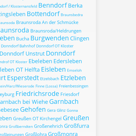
Benndorf
Berka
dorf / Klosternansfeld
Bottendorf
zingsleben
Braunsbedra
Braunsroda An der Schmücke
raunsoda
raunsroda
Braunsroda/Heldrungen
leben
Burgwenden
Clingen
Bucha
Donndorf Bahnhof
Donndorf OT Kloster
Donndorf
Donndorf Unstrut
Ebeleben
Edersleben
drof OT Kloster
Eisleben
sleben OT Helfta
Emseloh
rt
Esperstedt
Etzleben
Etzelsbach
Freienbessingen
tein/Harz/Wieserode
Finne (Lossa)
Friedrichsrode
eyburg
Friesdorf
Garnbach
arnbach bei Wiehe
Gehofen
ebesee
Gera
Glinz
Gonna
Greußen
eben
Greußen OT Kirchengel
Großfurra
Großenehrich
onra
Großberndten
Großmonra
Großlohra
roßleinungen