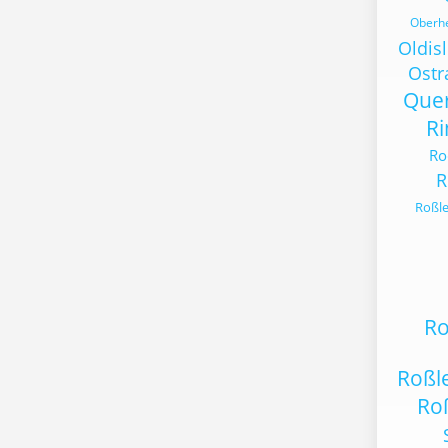
Oberh
Oldis
Ost
Quer
Ri
Ro
R
Roßle
Ro
Roßl
Ro