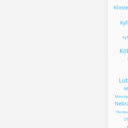
Klost
Kyf
Kyf
Kö
Lut
M
Mönchpf
Nebr
Norda
OT