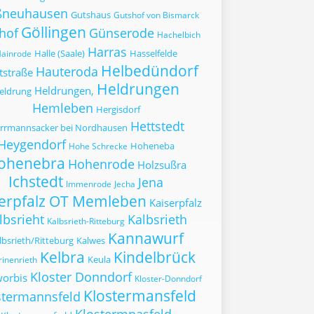
ßneuhausen
Gutshaus
Gutshof von Bismarck
Göllingen
hof
Günserode
Hachelbich
Harras
Halle (Saale)
Hasselfelde
ainrode
Helbedündorf
Hauteroda
tstraße
Heldrungen
Heldrungen,
eldrung
Hemleben
Hergisdorf
Hettstedt
rrmannsacker bei Nordhausen
Heygendorf
Hoheneba
Hohe Schrecke
ohenebra
Hohenrode
Holzsußra
Ichstedt
Jena
Immenrode
Jecha
serpfalz OT Memleben
Kaiserpfalz
lbsrieht
Kalbsrieth
Kalbsrieth-Ritteburg
Kannawurf
lbsrieth/Ritteburg
Kalwes
Kelbra
Kindelbrück
Keula
rinenrieth
Kloster Donndorf
worbis
Kloster-Donndorf
Klostermansfeld
stermannsfeld