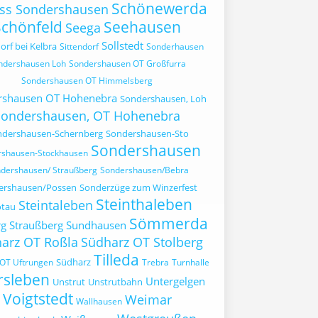
Schönewerda
oss Sondershausen
Schönfeld
Seehausen
Seega
Sollstedt
orf bei Kelbra
Sittendorf
Sonderhausen
ndershausen Loh
Sondershausen OT Großfurra
Sondershausen OT Himmelsberg
rshausen OT Hohenebra
Sondershausen, Loh
Sondershausen, OT Hohenebra
ndershausen-Schernberg
Sondershausen-Sto
Sondershausen
rshausen-Stockhausen
dershausen/ Straußberg
Sondershausen/Bebra
ershausen/Possen
Sonderzüge zum Winzerfest
Steinthaleben
Steintaleben
ötau
Sömmerda
rg
Straußberg
Sundhausen
arz OT Roßla
Südharz OT Stolberg
Tilleda
Südharz
OT Uftrungen
Trebra
Turnhalle
rsleben
Untergelgen
Unstrut
Unstrutbahn
Voigtstedt
Weimar
Wallhausen