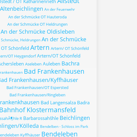
Allstedt
lstedt / OT Katharinenrieth
Altenbeichlingen
An der Feuerwehr
An der Schmücke OT Hauteroda
An der Schmücke OT Heldrungen
An der Schmücke Oldisleben
An der Schmücke
r Schmücke, Heldrungen
Artern
 OT Schönfeld
Artern/ OT Schönfeld
Artern/OT Schönfeld
tern/OT Heygendorf
Bachra
schersleben
Auleben
Aseleben
Bad Frankenhausen
Frankenhauen
ad Frankenhausen/Kyffhäuser
Bad Frankenhausen/OT Espersted
Bad Frankenhausen/Ringleben
Frankenkhausen
Bad Langensalza
Badra
Bahnhof Klostermansfeld
Beichlingen
Barbarossahšhle
ssahÃ¶hle R
hlingen/Kölleda
Bendelben - Schloss im Park
Bendeleben
endeleben Kyffhäuser