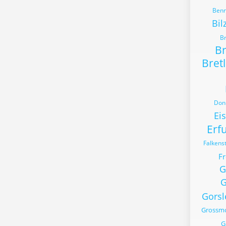
Benn
Bil
B
B
Bret
Donn
Ei
Erfu
Falkens
Fr
G
G
Gorsl
Grossm
G