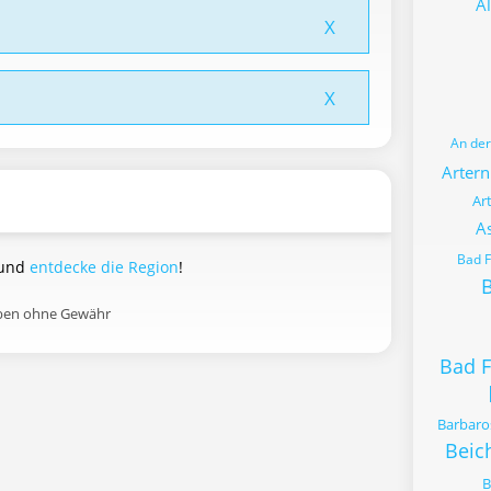
Al
X
X
An de
Artern
Ar
A
Bad 
 und
entdecke die Region
!
B
aben ohne Gewähr
Bad 
Barbaro
Beic
B