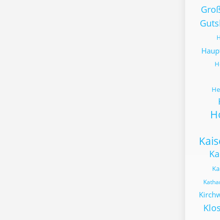
Gro
Guts
H
Haup
H
He
H
Kai
Ka
Ka
Katha
Kirch
Klo