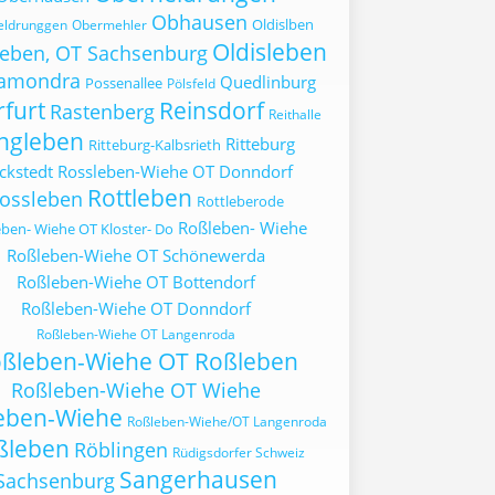
Obhausen
Oldislben
eldrunggen
Obermehler
Oldisleben
leben, OT Sachsenburg
ramondra
Quedlinburg
Possenallee
Pölsfeld
furt
Reinsdorf
Rastenberg
Reithalle
ngleben
Ritteburg
Ritteburg-Kalbsrieth
ckstedt
Rossleben-Wiehe OT Donndorf
Rottleben
ossleben
Rottleberode
Roßleben- Wiehe
ben- Wiehe OT Kloster- Do
Roßleben-Wiehe OT Schönewerda
Roßleben-Wiehe OT Bottendorf
Roßleben-Wiehe OT Donndorf
Roßleben-Wiehe OT Langenroda
ßleben-Wiehe OT Roßleben
Roßleben-Wiehe OT Wiehe
eben-Wiehe
Roßleben-Wiehe/OT Langenroda
ßleben
Röblingen
Rüdigsdorfer Schweiz
Sangerhausen
Sachsenburg