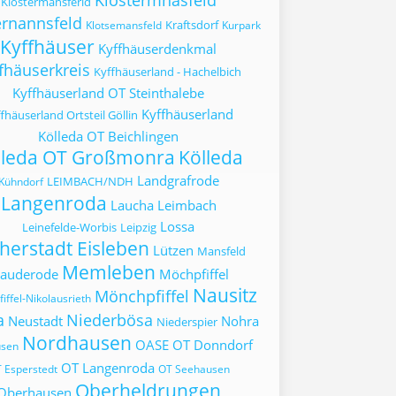
Klostermnasfeld
Klostermansferld
ernannsfeld
Kraftsdorf
Klotsemansfeld
Kurpark
Kyffhäuser
Kyffhäuserdenkmal
fhäuserkreis
Kyffhäuserland - Hachelbich
Kyffhäuserland OT Steinthalebe
Kyffhäuserland
fhäuserland Ortsteil Göllin
Kölleda OT Beichlingen
lleda OT Großmonra
Kölleda
Landgrafrode
LEIMBACH/NDH
Kühndorf
Langenroda
Laucha
Leimbach
Lossa
Leinefelde-Worbis
Leipzig
herstadt Eisleben
Lützen
Mansfeld
Memleben
auderode
Möchpfiffel
Nausitz
Mönchpfiffel
iffel-Nikolausrieth
a
Niederbösa
Neustadt
Nohra
Niederspier
Nordhausen
OASE
OT Donndorf
usen
OT Langenroda
 Esperstedt
OT Seehausen
Oberheldrungen
Oberhausen