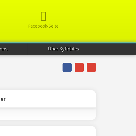
Facebook-Seite
ions
Über Kyffdates
der