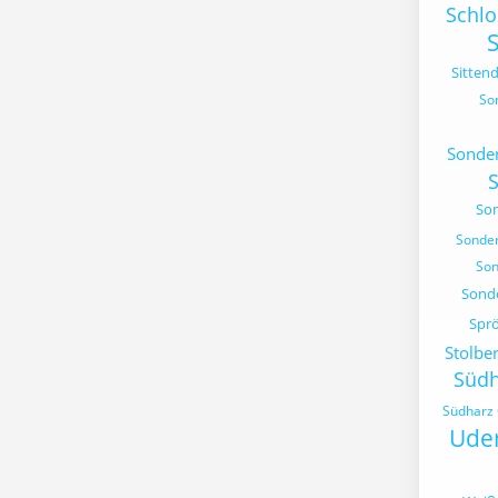
Schl
Sittend
So
Sonde
So
Sonde
Son
Sond
Spr
Stolbe
Südh
Südharz 
Ude