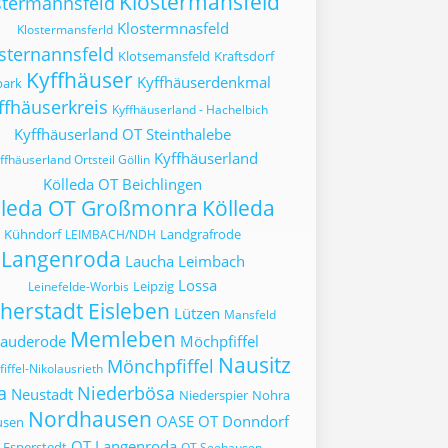
Klostermansfeld
stermannsfeld
Klostermnasfeld
Klostermansferld
sternannsfeld
Klotsemansfeld
Kraftsdorf
Kyffhäuser
Kyffhäuserdenkmal
park
ffhäuserkreis
Kyffhäuserland - Hachelbich
Kyffhäuserland OT Steinthalebe
Kyffhäuserland
ffhäuserland Ortsteil Göllin
Kölleda OT Beichlingen
lleda OT Großmonra
Kölleda
Kühndorf
Landgrafrode
LEIMBACH/NDH
Langenroda
Laucha
Leimbach
Lossa
Leipzig
Leinefelde-Worbis
herstadt Eisleben
Lützen
Mansfeld
Memleben
auderode
Möchpfiffel
Nausitz
Mönchpfiffel
iffel-Nikolausrieth
a
Niederbösa
Neustadt
Niederspier
Nohra
Nordhausen
OASE
OT Donndorf
usen
OT Langenroda
 Esperstedt
OT Seehausen