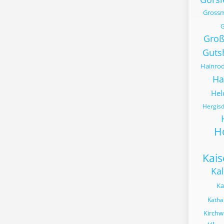
Gross
G
Gro
Guts
Hainro
Ha
Hel
Hergisd
H
Kai
Kal
Ka
Katha
Kirchw