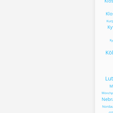
Klo
Klo
Kur
Ky
Ky
Kö
Lut
M
Mönchpf
Nebr
Norda
OT