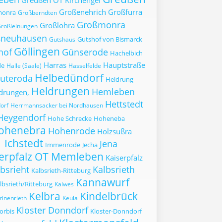
Greußen OT Kirchengel
Großenehrich
Großfurra
monra
Großberndten
Großmonra
Großlohra
roßleinungen
ßneuhausen
Gutshof von Bismarck
Gutshaus
Göllingen
hof
Günserode
Hachelbich
Harras
Hauptstraße
de
Halle (Saale)
Hasselfelde
Helbedündorf
uteroda
Heldrung
Heldrungen
Hemleben
drungen,
Hettstedt
orf
Herrmannsacker bei Nordhausen
Heygendorf
Hohe Schrecke
Hoheneba
ohenebra
Hohenrode
Holzsußra
Ichstedt
Jena
Immenrode
Jecha
serpfalz OT Memleben
Kaiserpfalz
bsrieht
Kalbsrieth
Kalbsrieth-Ritteburg
Kannawurf
lbsrieth/Ritteburg
Kalwes
Kelbra
Kindelbrück
rinenrieth
Keula
Kloster Donndorf
orbis
Kloster-Donndorf