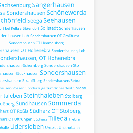
Sangerhausen
Sachsenburg
Schönewerda
oss Sondershausen
Schönfeld
Seehausen
Seega
Sollstedt
Sonderhausen
orf bei Kelbra
Sittendorf
dershausen Loh
Sondershausen OT Großfurra
Sondershausen OT Himmelsberg
rshausen OT Hohenebra
Sondershausen, Loh
Sondershausen, OT Hohenebra
ndershausen-Schernberg
Sondershausen-Sto
Sondershausen
shausen-Stockhausen
dershausen/ Straußberg
Sondershausen/Bebra
Sprötau
hausen/Possen
Sonderzüge zum Winzerfest
Steinthaleben
intaleben
Stolberg
Sömmerda
Sundhausen
außberg
Südharz OT Stolberg
harz OT Roßla
Tilleda
harz OT Uftrungen
Südharz
Trebra
Udersleben
nhalle
Unstrut
Unstrutbahn