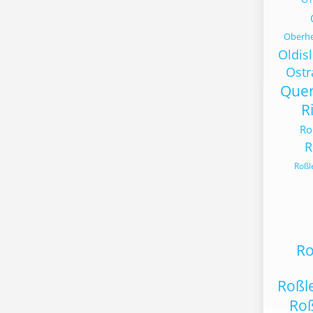
Oberh
Oldis
Ost
Quer
R
Ro
R
Roßl
Ro
Roßl
Ro