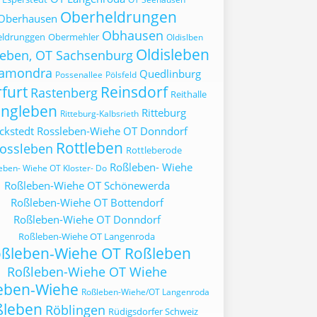
Oberheldrungen
Oberhausen
Obhausen
eldrunggen
Obermehler
Oldislben
Oldisleben
leben, OT Sachsenburg
ramondra
Quedlinburg
Possenallee
Pölsfeld
furt
Reinsdorf
Rastenberg
Reithalle
ingleben
Ritteburg
Ritteburg-Kalbsrieth
ckstedt
Rossleben-Wiehe OT Donndorf
Rottleben
ossleben
Rottleberode
Roßleben- Wiehe
eben- Wiehe OT Kloster- Do
Roßleben-Wiehe OT Schönewerda
Roßleben-Wiehe OT Bottendorf
Roßleben-Wiehe OT Donndorf
Roßleben-Wiehe OT Langenroda
ßleben-Wiehe OT Roßleben
Roßleben-Wiehe OT Wiehe
eben-Wiehe
Roßleben-Wiehe/OT Langenroda
ßleben
Röblingen
Rüdigsdorfer Schweiz