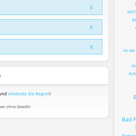
X
0657
Al
X
X
An der
Ar
Art
5
 und
entdecke die Region
!
B
aben ohne Gewähr
Bad 
Barbaro