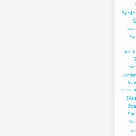
Schl
Sittend
Son
Sonde
So
Sonder
Son
Sonders
Ste
Str
Süd
Süd
Tur