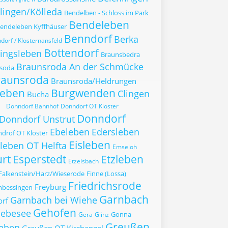
lingen/Kölleda
Bendelben - Schloss im Park
Bendeleben
endeleben Kyffhäuser
Benndorf
Berka
dorf / Klosternansfeld
Bottendorf
zingsleben
Braunsbedra
Braunsroda An der Schmücke
soda
raunsroda
Braunsroda/Heldrungen
leben
Burgwenden
Clingen
Bucha
Donndorf Bahnhof
Donndorf OT Kloster
Donndorf
Donndorf Unstrut
Ebeleben
Edersleben
drof OT Kloster
Eisleben
sleben OT Helfta
Emseloh
urt
Esperstedt
Etzleben
Etzelsbach
Falkenstein/Harz/Wieserode
Finne (Lossa)
Friedrichsrode
Freyburg
nbessingen
Garnbach
Garnbach bei Wiehe
orf
Gehofen
ebesee
Gonna
Gera
Glinz
Greußen
eben