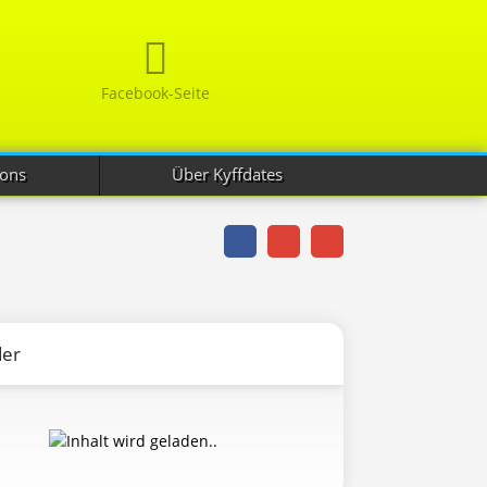
Facebook-Seite
ions
Über Kyffdates
der