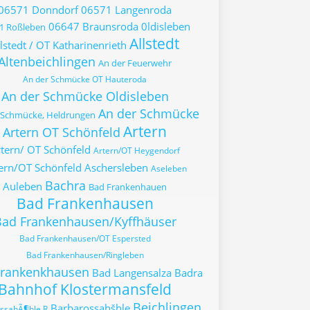
06571 Donndorf
06571 Langenroda
06647 Braunsroda
0ldisleben
1 Roßleben
Allstedt
lstedt / OT Katharinenrieth
Altenbeichlingen
An der Feuerwehr
An der Schmücke OT Hauteroda
An der Schmücke Oldisleben
An der Schmücke
 Schmücke, Heldrungen
Artern
Artern OT Schönfeld
tern/ OT Schönfeld
Artern/OT Heygendorf
ern/OT Schönfeld
Aschersleben
Aseleben
Bachra
Auleben
Bad Frankenhauen
Bad Frankenhausen
ad Frankenhausen/Kyffhäuser
Bad Frankenhausen/OT Espersted
Bad Frankenhausen/Ringleben
Frankenkhausen
Bad Langensalza
Badra
Bahnhof Klostermansfeld
Beichlingen
Barbarossahšhle
ssahÃ¶hle R