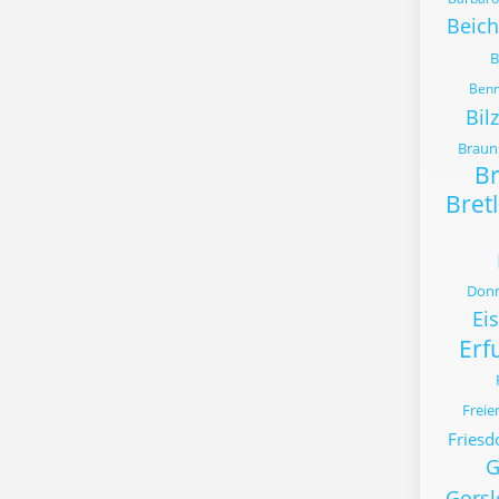
Beich
B
Benn
Bil
Braun
B
Bret
Donn
Ei
Erf
Freie
Friesd
G
Gorsl