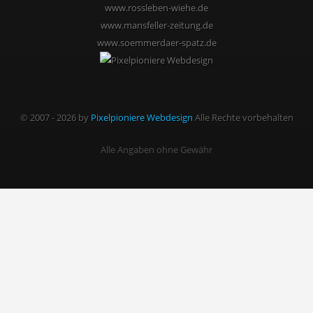
www.rossleben-wiehe.de
www.mansfeller-zeitung.de
www.soemmerdaer-spatz.de
© 2007 - 2026 by
Pixelpioniere Webdesign
Alle Rechte vorbehalten
Alle Angaben ohne Gewähr