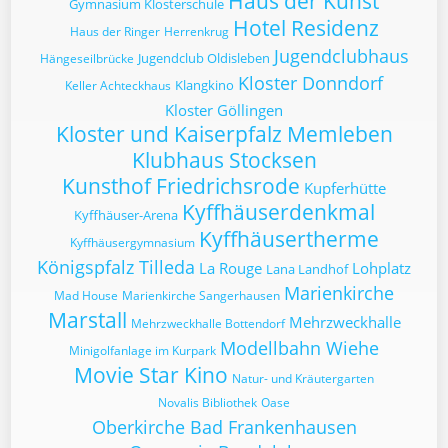
Haus der Kunst
Gymnasium Klosterschule
Hotel Residenz
Haus der Ringer
Herrenkrug
Jugendclubhaus
Jugendclub Oldisleben
Hängeseilbrücke
Kloster Donndorf
Klangkino
Keller Achteckhaus
Kloster Göllingen
Kloster und Kaiserpfalz Memleben
Klubhaus Stocksen
Kunsthof Friedrichsrode
Kupferhütte
Kyffhäuserdenkmal
Kyffhäuser-Arena
Kyffhäusertherme
Kyffhäusergymnasium
Königspfalz Tilleda
La Rouge
Lohplatz
Lana Landhof
Marienkirche
Mad House
Marienkirche Sangerhausen
Marstall
Mehrzweckhalle
Mehrzweckhalle Bottendorf
Modellbahn Wiehe
Minigolfanlage im Kurpark
Movie Star Kino
Natur- und Kräutergarten
Novalis Bibliothek
Oase
Oberkirche Bad Frankenhausen