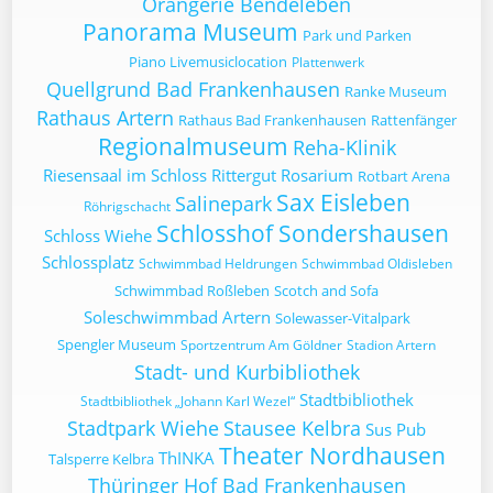
Orangerie Bendeleben
Panorama Museum
Park und Parken
Piano Livemusiclocation
Plattenwerk
Quellgrund Bad Frankenhausen
Ranke Museum
Rathaus Artern
Rathaus Bad Frankenhausen
Rattenfänger
Regionalmuseum
Reha-Klinik
Riesensaal im Schloss
Rittergut
Rosarium
Rotbart Arena
Sax Eisleben
Salinepark
Röhrigschacht
Schlosshof Sondershausen
Schloss Wiehe
Schlossplatz
Schwimmbad Heldrungen
Schwimmbad Oldisleben
Schwimmbad Roßleben
Scotch and Sofa
Soleschwimmbad Artern
Solewasser-Vitalpark
Spengler Museum
Sportzentrum Am Göldner
Stadion Artern
Stadt- und Kurbibliothek
Stadtbibliothek
Stadtbibliothek „Johann Karl Wezel“
Stadtpark Wiehe
Stausee Kelbra
Sus Pub
Theater Nordhausen
ThINKA
Talsperre Kelbra
Thüringer Hof Bad Frankenhausen