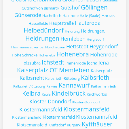
Gutshaus
Göllingen
Gutshof
Gutshof von Bismarck
Günserode
Harras
Hachelbich
Hainrode
Halle (Saale)
Hauteroda
Hauptstraße
Hasselfelde
Helbedündorf
Heldrungen,
Heldrung
Heldrungen
Hemleben
Hergisdorf
Hettstedt
Heygendorf
Herrmannsacker bei Nordhausen
Hohenebra
Hohenrode
Hohe Schrecke
Hoheneba
Ichstedt
Jena
Holzsußra
Jecha
Immenrode
Kaiserpfalz OT Memleben
Kaiserpfalz
Kalbsrieth
Kalbsrieht
Kalbsrieth-Ritteburg
Kannawurf
Kalbsrieth/Ritteburg
Kalwes
Katharinenrieth
Kelbra
Kindelbrück
Kirchworbis
Keula
Kloster Donndorf
Kloster-Donndorf
Klostermansfeld
Klostermannsfeld
Klosternannsfeld
Klostermnasfeld
Klostermansferld
Kyffhäuser
Klotsemansfeld
Kraftsdorf
Kurpark