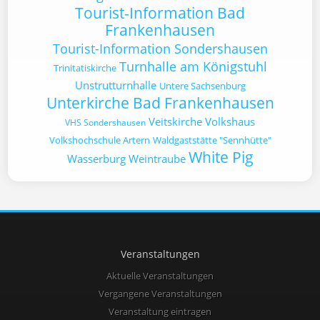
Tourist-Information Bad
Frankenhausen
Tourist-Information Sondershausen
Turnhalle am Königstuhl
Trinitatiskirche
Unstrutturnhalle
Untere Sachsenburg
Unterkirche Bad Frankenhausen
Veitskirche
Volkshaus
VHS Sondershausen
Volkshochschule Artern
Waldgaststätte "Sennhütte"
White Pig
Wasserburg
Weintraube
Veranstaltungen
Aktuelle Veranstaltungen
Vergangene Veranstaltungen
Veranstaltung eintragen