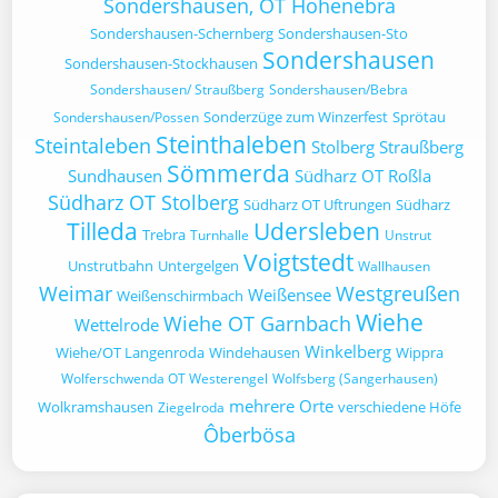
Sondershausen, OT Hohenebra
Sondershausen-Schernberg
Sondershausen-Sto
Sondershausen
Sondershausen-Stockhausen
Sondershausen/ Straußberg
Sondershausen/Bebra
Sonderzüge zum Winzerfest
Sprötau
Sondershausen/Possen
Steinthaleben
Steintaleben
Stolberg
Straußberg
Sömmerda
Sundhausen
Südharz OT Roßla
Südharz OT Stolberg
Südharz OT Uftrungen
Südharz
Tilleda
Udersleben
Trebra
Turnhalle
Unstrut
Voigtstedt
Unstrutbahn
Untergelgen
Wallhausen
Weimar
Westgreußen
Weißensee
Weißenschirmbach
Wiehe
Wiehe OT Garnbach
Wettelrode
Winkelberg
Wiehe/OT Langenroda
Windehausen
Wippra
Wolferschwenda OT Westerengel
Wolfsberg (Sangerhausen)
mehrere Orte
Wolkramshausen
verschiedene Höfe
Ziegelroda
Ôberbösa