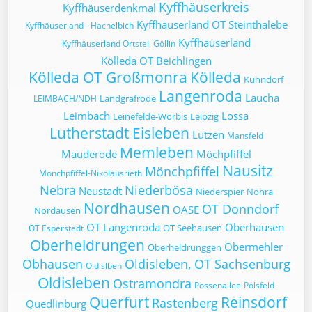
Kyffhäuserkreis
Kyffhäuserdenkmal
Kyffhäuserland OT Steinthalebe
Kyffhäuserland - Hachelbich
Kyffhäuserland
Kyffhäuserland Ortsteil Göllin
Kölleda OT Beichlingen
Kölleda OT Großmonra
Kölleda
Kühndorf
Langenroda
Laucha
Landgrafrode
LEIMBACH/NDH
Leimbach
Lossa
Leinefelde-Worbis
Leipzig
Lutherstadt Eisleben
Lützen
Mansfeld
Memleben
Mauderode
Möchpfiffel
Nausitz
Mönchpfiffel
Mönchpfiffel-Nikolausrieth
Nebra
Niederbösa
Neustadt
Niederspier
Nohra
Nordhausen
OT Donndorf
OASE
Nordausen
OT Langenroda
Oberhausen
OT Seehausen
OT Esperstedt
Oberheldrungen
Obermehler
Oberheldrunggen
Obhausen
Oldisleben, OT Sachsenburg
Oldislben
Oldisleben
Ostramondra
Possenallee
Pölsfeld
Querfurt
Reinsdorf
Rastenberg
Quedlinburg