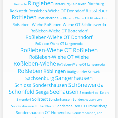
Ringleben
Ritteburg
Ritteburg-Kalbsrieth
Reithalle
Rossleben
Rockstedt
Rossleben-Wiehe OT Donndorf
Rottleben
Rottleberode
Roßleben- Wiehe OT Kloster- Do
Roßleben- Wiehe
Roßleben-Wiehe OT Schönewerda
Roßleben-Wiehe OT Bottendorf
Roßleben-Wiehe OT Donndorf
Roßleben-Wiehe OT Langenroda
Roßleben-Wiehe OT Roßleben
Roßleben-Wiehe OT Wiehe
Roßleben-Wiehe
Roßleben-Wiehe/OT Langenroda
Roßleben
Röblingen
Rüdigsdorfer Schweiz
Sangerhausen
Sachsenburg
Schönewerda
Schloss Sondershausen
Schönfeld
Seehausen
Seega
Sittendorf bei Kelbra
Sollstedt
Sonderhausen
Sittendorf
Sondershausen Loh
Sondershausen OT Himmelsberg
Sondershausen OT Großfurra
Sondershausen OT Hohenebra
Sondershausen, Loh