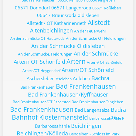
Bad Frankenhausen
06556 Reinsdorf
06556 Ringleben
06571 Donndorf
06571 Langenroda
06571 Roßleben
06647 Braunsroda
0ldisleben
Allstedt
Allstedt / OT Katharinenrieth
Altenbeichlingen
An der Feuerwehr
An der Schmücke OT Heldrungen
An der Schmücke OT Hauteroda
An der Schmücke Oldisleben
An der Schmücke
An der Schmücke, Heldrungen
Artern
Artern OT Schönfeld
Artern/ OT Schönfeld
Artern/OT Schönfeld
Artern/OT Heygendorf
Bachra
Aschersleben
Auleben
Aseleben
Bad Frankenhausen
Bad Frankenhauen
Bad Frankenhausen/Kyffhäuser
Bad Frankenhausen/OT Espersted
Bad Frankenhausen/Ringleben
Bad Frankenkhausen
Badra
Bad Langensalza
Bahnhof Klostermansfeld
BarbarossahÃ¶hle R
Beichlingen
Barbarossahšhle
Beichlingen/Kölleda
Bendelben - Schloss im Park