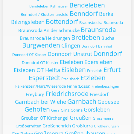
Bendeleben
Bendeleben Kyffhäuser
Benndorf
Berka
Benndorf / Klosternansfeld
Bottendorf
Bilzingsleben
Braunsbedra
Braunsoda
Braunsroda
Braunsroda An der Schmücke
Bretleben
Braunsroda/Heldrungen
Bucha
Burgwenden
Clingen
Donndorf Bahnhof
Donndorf
Donndorf Unstrut
Donndorf OT Kloster
Ebeleben
Edersleben
Donndrof OT Kloster
Eisleben
Erfurt
Eisleben OT Helfta
Emseloh
Esperstedt
Etzleben
Etzelsbach
Falkenstein/Harz/Wieserode
Finne (Lossa)
Freienbessingen
Friedrichsrode
Freyburg
Friesdorf
Garnbach
Garnbach bei Wiehe
Gebesee
Gehofen
Gorsleben
Glinz
Gonna
Gera
Greußen
Greußen OT Kirchengel
Grossmonra
Großenehrich
Großfurra
Großberndten
Großleinungen
Großmonra
Großneuhausen
Großlohra