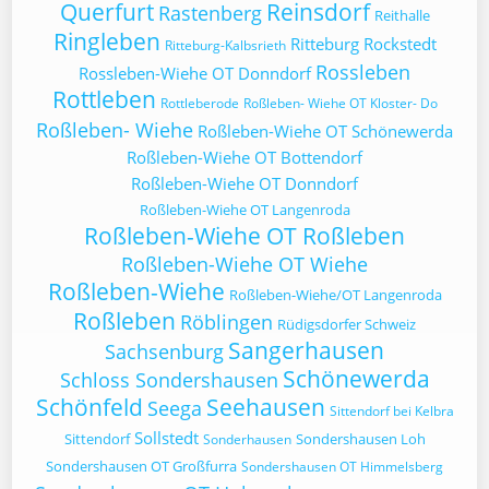
Querfurt
Reinsdorf
Rastenberg
Reithalle
Ringleben
Ritteburg
Rockstedt
Ritteburg-Kalbsrieth
Rossleben
Rossleben-Wiehe OT Donndorf
Rottleben
Rottleberode
Roßleben- Wiehe OT Kloster- Do
Roßleben- Wiehe
Roßleben-Wiehe OT Schönewerda
Roßleben-Wiehe OT Bottendorf
Roßleben-Wiehe OT Donndorf
Roßleben-Wiehe OT Langenroda
Roßleben-Wiehe OT Roßleben
Roßleben-Wiehe OT Wiehe
Roßleben-Wiehe
Roßleben-Wiehe/OT Langenroda
Roßleben
Röblingen
Rüdigsdorfer Schweiz
Sangerhausen
Sachsenburg
Schönewerda
Schloss Sondershausen
Schönfeld
Seehausen
Seega
Sittendorf bei Kelbra
Sollstedt
Sittendorf
Sondershausen Loh
Sonderhausen
Sondershausen OT Großfurra
Sondershausen OT Himmelsberg