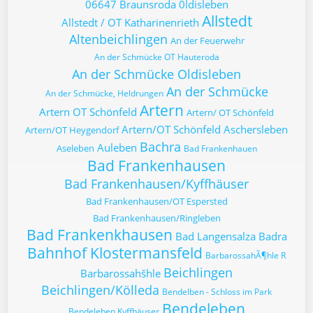
06647 Braunsroda
0ldisleben
Allstedt
Allstedt / OT Katharinenrieth
Altenbeichlingen
An der Feuerwehr
An der Schmücke OT Hauteroda
An der Schmücke Oldisleben
An der Schmücke
An der Schmücke, Heldrungen
Artern
Artern OT Schönfeld
Artern/ OT Schönfeld
Artern/OT Schönfeld
Aschersleben
Artern/OT Heygendorf
Bachra
Auleben
Aseleben
Bad Frankenhauen
Bad Frankenhausen
Bad Frankenhausen/Kyffhäuser
Bad Frankenhausen/OT Espersted
Bad Frankenhausen/Ringleben
Bad Frankenkhausen
Bad Langensalza
Badra
Bahnhof Klostermansfeld
BarbarossahÃ¶hle R
Beichlingen
Barbarossahšhle
Beichlingen/Kölleda
Bendelben - Schloss im Park
Bendeleben
Bendeleben Kyffhäuser