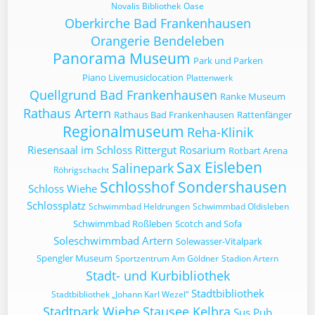
Novalis Bibliothek
Oase
Oberkirche Bad Frankenhausen
Orangerie Bendeleben
Panorama Museum
Park und Parken
Piano Livemusiclocation
Plattenwerk
Quellgrund Bad Frankenhausen
Ranke Museum
Rathaus Artern
Rathaus Bad Frankenhausen
Rattenfänger
Regionalmuseum
Reha-Klinik
Riesensaal im Schloss
Rittergut
Rosarium
Rotbart Arena
Sax Eisleben
Salinepark
Röhrigschacht
Schlosshof Sondershausen
Schloss Wiehe
Schlossplatz
Schwimmbad Heldrungen
Schwimmbad Oldisleben
Schwimmbad Roßleben
Scotch and Sofa
Soleschwimmbad Artern
Solewasser-Vitalpark
Spengler Museum
Sportzentrum Am Göldner
Stadion Artern
Stadt- und Kurbibliothek
Stadtbibliothek
Stadtbibliothek „Johann Karl Wezel“
Stadtpark Wiehe
Stausee Kelbra
Sus Pub