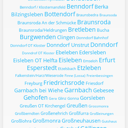
Benndorf
Berka
Benndorf / Klosternansfeld
Bottendorf
Bilzingsleben
Braunsbedra
Braunsoda
Braunsroda
Braunsroda An der Schmücke
Bretleben
Braunsroda/Heldrungen
Bucha
Burgwenden
Clingen
Donndorf Bahnhof
Donndorf
Donndorf Unstrut
Donndorf OT Kloster
Ebeleben
Edersleben
Donndrof OT Kloster
Eisleben
Erfurt
Eisleben OT Helfta
Emseloh
Esperstedt
Etzleben
Etzelsbach
Falkenstein/Harz/Wieserode
Finne (Lossa)
Freienbessingen
Friedrichsrode
Freyburg
Friesdorf
Garnbach
Garnbach bei Wiehe
Gebesee
Gehofen
Gorsleben
Glinz
Gonna
Gera
Greußen
Greußen OT Kirchengel
Grossmonra
Großenehrich
Großfurra
Großberndten
Großleinungen
Großmonra
Großneuhausen
Großlohra
Gutshaus