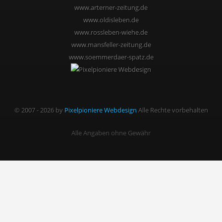
www.arterner-zeitung.de
www.oldisleben.de
www.rossleben-wiehe.de
www.mansfeller-zeitung.de
www.soemmerdaer-spatz.de
© 2007 - 2026 by
Pixelpioniere Webdesign
Alle Rechte vorbehalten
Alle Angaben ohne Gewähr