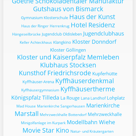
Goethe Schokoladentaler Manufaktur
Gutshaus von Bismarck
Haus der Kunst
Gymnasium Klosterschule
Hotel Residenz
Haus der Ringer
Herrenkrug
Jugendclubhaus
Jugendclub Oldisleben
Hängeseilbrücke
Kloster Donndorf
Klangkino
Keller Achteckhaus
Kloster Göllingen
Kloster und Kaiserpfalz Memleben
Klubhaus Stocksen
Kunsthof Friedrichsrode
Kupferhütte
Kyffhäuserdenkmal
Kyffhäuser-Arena
Kyffhäusertherme
Kyffhäusergymnasium
Königspfalz Tilleda
La Rouge
Lohplatz
Lana Landhof
Marienkirche
Mad House
Marienkirche Sangerhausen
Marstall
Mehrzweckhalle
Mehrzweckhalle Bottendorf
Modellbahn Wiehe
Minigolfanlage im Kurpark
Movie Star Kino
Natur- und Kräutergarten