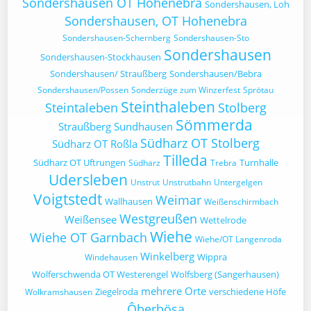
Sondershausen OT Hohenebra
Sondershausen, Loh
Sondershausen, OT Hohenebra
Sondershausen-Schernberg
Sondershausen-Sto
Sondershausen
Sondershausen-Stockhausen
Sondershausen/ Straußberg
Sondershausen/Bebra
Sondershausen/Possen
Sonderzüge zum Winzerfest
Sprötau
Steinthaleben
Steintaleben
Stolberg
Sömmerda
Straußberg
Sundhausen
Südharz OT Stolberg
Südharz OT Roßla
Tilleda
Südharz OT Uftrungen
Turnhalle
Südharz
Trebra
Udersleben
Unstrut
Unstrutbahn
Untergelgen
Voigtstedt
Weimar
Wallhausen
Weißenschirmbach
Westgreußen
Weißensee
Wettelrode
Wiehe
Wiehe OT Garnbach
Wiehe/OT Langenroda
Winkelberg
Wippra
Windehausen
Wolferschwenda OT Westerengel
Wolfsberg (Sangerhausen)
mehrere Orte
Ziegelroda
verschiedene Höfe
Wolkramshausen
Ôberbösa