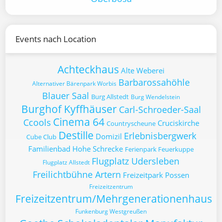
Events nach Location
Achteckhaus
Alte Weberei
Barbarossahöhle
Alternativer Bärenpark Worbis
Blauer Saal
Burg Allstedt
Burg Wendelstein
Burghof Kyffhäuser
Carl-Schroeder-Saal
Cinema 64
Ccools
Cruciskirche
Countryscheune
Destille
Erlebnisbergwerk
Domizil
Cube Club
Familienbad Hohe Schrecke
Ferienpark Feuerkuppe
Flugplatz Udersleben
Flugplatz Allstedt
Freilichtbühne Artern
Freizeitpark Possen
Freizeitzentrum
Freizeitzentrum/Mehrgenerationenhaus
Funkenburg Westgreußen