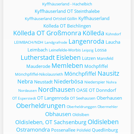
Kyffhäuserland - Hachelbich
Kyffhäuserland OT Steinthalebe
Kyffhäuserland
Kyffhäuserland Ortsteil Göllin
Kölleda OT Beichlingen
Kölleda OT Großmonra
Kölleda
Kühndorf
Langenroda
Laucha
LEIMBACH/NDH
Landgrafrode
Leimbach
Lossa
Leinefelde-Worbis
Leipzig
Lutherstadt Eisleben
Lützen
Mansfeld
Memleben
Mauderode
Möchpfiffel
Nausitz
Mönchpfiffel
Mönchpfiffel-Nikolausrieth
Nebra
Niederbösa
Neustadt
Niederspier
Nohra
Nordhausen
OASE
OT Donndorf
Nordausen
OT Langenroda
Oberhausen
OT Seehausen
OT Esperstedt
Oberheldrungen
Oberheldrunggen
Obermehler
Obhausen
Oldislben
Oldisleben
Oldisleben, OT Sachsenburg
Ostramondra
Possenallee
Quedlinburg
Pölsfeld