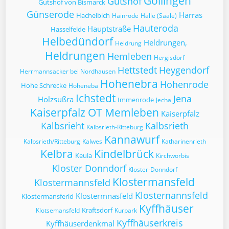
Göllingen
Gutshof
Gutshof von Bismarck
Günserode
Harras
Hachelbich
Hainrode
Halle (Saale)
Hauteroda
Hauptstraße
Hasselfelde
Helbedündorf
Heldrungen,
Heldrung
Heldrungen
Hemleben
Hergisdorf
Hettstedt
Heygendorf
Herrmannsacker bei Nordhausen
Hohenebra
Hohenrode
Hohe Schrecke
Hoheneba
Ichstedt
Jena
Holzsußra
Immenrode
Jecha
Kaiserpfalz OT Memleben
Kaiserpfalz
Kalbsrieht
Kalbsrieth
Kalbsrieth-Ritteburg
Kannawurf
Kalbsrieth/Ritteburg
Kalwes
Katharinenrieth
Kelbra
Kindelbrück
Keula
Kirchworbis
Kloster Donndorf
Kloster-Donndorf
Klostermansfeld
Klostermannsfeld
Klosternannsfeld
Klostermnasfeld
Klostermansferld
Kyffhäuser
Kraftsdorf
Klotsemansfeld
Kurpark
Kyffhäuserkreis
Kyffhäuserdenkmal