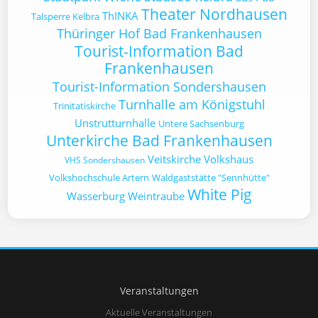
Theater Nordhausen
ThINKA
Talsperre Kelbra
Thüringer Hof Bad Frankenhausen
Tourist-Information Bad
Frankenhausen
Tourist-Information Sondershausen
Turnhalle am Königstuhl
Trinitatiskirche
Unstrutturnhalle
Untere Sachsenburg
Unterkirche Bad Frankenhausen
Veitskirche
Volkshaus
VHS Sondershausen
Volkshochschule Artern
Waldgaststätte "Sennhütte"
White Pig
Wasserburg
Weintraube
Veranstaltungen
Aktuelle Veranstaltungen