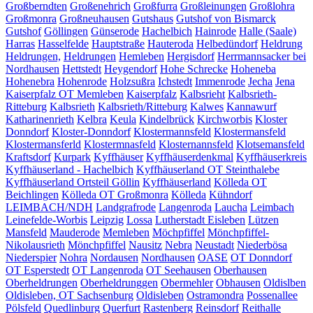
Großberndten
Großenehrich
Großfurra
Großleinungen
Großlohra
Großmonra
Großneuhausen
Gutshaus
Gutshof von Bismarck
Gutshof
Göllingen
Günserode
Hachelbich
Hainrode
Halle (Saale)
Harras
Hasselfelde
Hauptstraße
Hauteroda
Helbedündorf
Heldrung
Heldrungen,
Heldrungen
Hemleben
Hergisdorf
Herrmannsacker bei
Nordhausen
Hettstedt
Heygendorf
Hohe Schrecke
Hoheneba
Hohenebra
Hohenrode
Holzsußra
Ichstedt
Immenrode
Jecha
Jena
Kaiserpfalz OT Memleben
Kaiserpfalz
Kalbsrieht
Kalbsrieth-
Ritteburg
Kalbsrieth
Kalbsrieth/Ritteburg
Kalwes
Kannawurf
Katharinenrieth
Kelbra
Keula
Kindelbrück
Kirchworbis
Kloster
Donndorf
Kloster-Donndorf
Klostermannsfeld
Klostermansfeld
Klostermansferld
Klostermnasfeld
Klosternannsfeld
Klotsemansfeld
Kraftsdorf
Kurpark
Kyffhäuser
Kyffhäuserdenkmal
Kyffhäuserkreis
Kyffhäuserland - Hachelbich
Kyffhäuserland OT Steinthalebe
Kyffhäuserland Ortsteil Göllin
Kyffhäuserland
Kölleda OT
Beichlingen
Kölleda OT Großmonra
Kölleda
Kühndorf
LEIMBACH/NDH
Landgrafrode
Langenroda
Laucha
Leimbach
Leinefelde-Worbis
Leipzig
Lossa
Lutherstadt Eisleben
Lützen
Mansfeld
Mauderode
Memleben
Möchpfiffel
Mönchpfiffel-
Nikolausrieth
Mönchpfiffel
Nausitz
Nebra
Neustadt
Niederbösa
Niederspier
Nohra
Nordausen
Nordhausen
OASE
OT Donndorf
OT Esperstedt
OT Langenroda
OT Seehausen
Oberhausen
Oberheldrungen
Oberheldrunggen
Obermehler
Obhausen
Oldislben
Oldisleben, OT Sachsenburg
Oldisleben
Ostramondra
Possenallee
Pölsfeld
Quedlinburg
Querfurt
Rastenberg
Reinsdorf
Reithalle