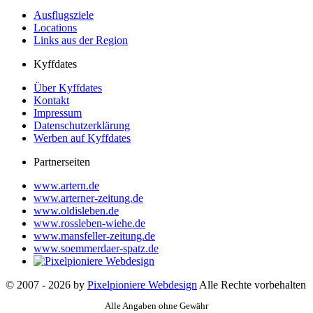
Ausflugsziele
Locations
Links aus der Region
Kyffdates
Über Kyffdates
Kontakt
Impressum
Datenschutzerklärung
Werben auf Kyffdates
Partnerseiten
www.artern.de
www.arterner-zeitung.de
www.oldisleben.de
www.rossleben-wiehe.de
www.mansfeller-zeitung.de
www.soemmerdaer-spatz.de
© 2007 - 2026 by
Pixelpioniere Webdesign
Alle Rechte vorbehalten
Alle Angaben ohne Gewähr