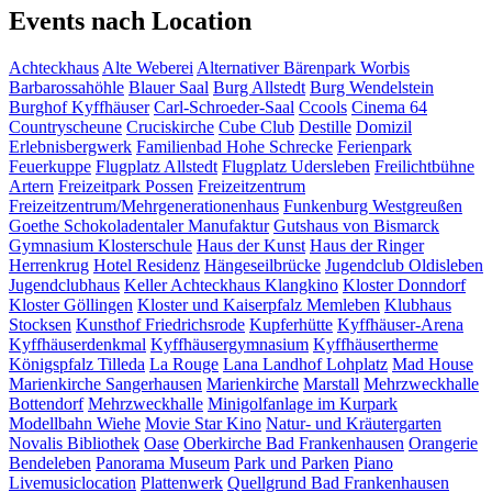
Events nach Location
Achteckhaus
Alte Weberei
Alternativer Bärenpark Worbis
Barbarossahöhle
Blauer Saal
Burg Allstedt
Burg Wendelstein
Burghof Kyffhäuser
Carl-Schroeder-Saal
Ccools
Cinema 64
Countryscheune
Cruciskirche
Cube Club
Destille
Domizil
Erlebnisbergwerk
Familienbad Hohe Schrecke
Ferienpark
Feuerkuppe
Flugplatz Allstedt
Flugplatz Udersleben
Freilichtbühne
Artern
Freizeitpark Possen
Freizeitzentrum
Freizeitzentrum/Mehrgenerationenhaus
Funkenburg Westgreußen
Goethe Schokoladentaler Manufaktur
Gutshaus von Bismarck
Gymnasium Klosterschule
Haus der Kunst
Haus der Ringer
Herrenkrug
Hotel Residenz
Hängeseilbrücke
Jugendclub Oldisleben
Jugendclubhaus
Keller Achteckhaus
Klangkino
Kloster Donndorf
Kloster Göllingen
Kloster und Kaiserpfalz Memleben
Klubhaus
Stocksen
Kunsthof Friedrichsrode
Kupferhütte
Kyffhäuser-Arena
Kyffhäuserdenkmal
Kyffhäusergymnasium
Kyffhäusertherme
Königspfalz Tilleda
La Rouge
Lana Landhof
Lohplatz
Mad House
Marienkirche Sangerhausen
Marienkirche
Marstall
Mehrzweckhalle
Bottendorf
Mehrzweckhalle
Minigolfanlage im Kurpark
Modellbahn Wiehe
Movie Star Kino
Natur- und Kräutergarten
Novalis Bibliothek
Oase
Oberkirche Bad Frankenhausen
Orangerie
Bendeleben
Panorama Museum
Park und Parken
Piano
Livemusiclocation
Plattenwerk
Quellgrund Bad Frankenhausen