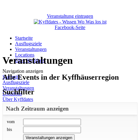
Veranstaltung eintragen
Facebook-Seite
Startseite
Ausflugsziele
Veranstaltungen
Locations
Veranstaltungen
Über Kyffdates
Navigation anzeigen
Alle Events in der Kyffhäuserregion
Startseite
Ausflugsziele
Veranstaltungen
Suchfilter
Locations
Über Kyffdates
Nach Zeitraum anzeigen
vom
bis