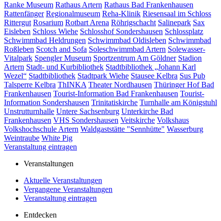
Ranke Museum
Rathaus Artern
Rathaus Bad Frankenhausen
Rattenfänger
Regionalmuseum
Reha-Klinik
Riesensaal im Schloss
Rittergut
Rosarium
Rotbart Arena
Röhrigschacht
Salinepark
Sax
Eisleben
Schloss Wiehe
Schlosshof Sondershausen
Schlossplatz
Schwimmbad Heldrungen
Schwimmbad Oldisleben
Schwimmbad
Roßleben
Scotch and Sofa
Soleschwimmbad Artern
Solewasser-
Vitalpark
Spengler Museum
Sportzentrum Am Göldner
Stadion
Artern
Stadt- und Kurbibliothek
Stadtbibliothek „Johann Karl
Wezel“
Stadtbibliothek
Stadtpark Wiehe
Stausee Kelbra
Sus Pub
Talsperre Kelbra
ThINKA
Theater Nordhausen
Thüringer Hof Bad
Frankenhausen
Tourist-Information Bad Frankenhausen
Tourist-
Information Sondershausen
Trinitatiskirche
Turnhalle am Königstuhl
Unstrutturnhalle
Untere Sachsenburg
Unterkirche Bad
Frankenhausen
VHS Sondershausen
Veitskirche
Volkshaus
Volkshochschule Artern
Waldgaststätte "Sennhütte"
Wasserburg
Weintraube
White Pig
Veranstaltung eintragen
Veranstaltungen
Aktuelle Veranstaltungen
Vergangene Veranstaltungen
Veranstaltung eintragen
Entdecken