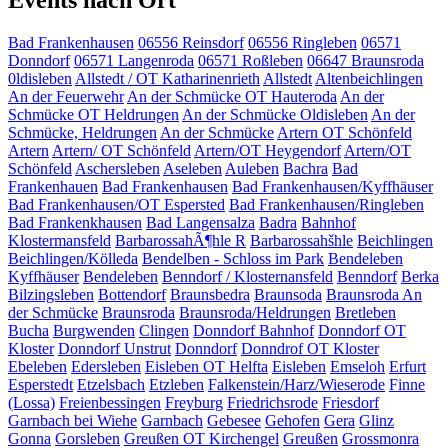
Events nach Ort
Bad Frankenhausen
06556 Reinsdorf
06556 Ringleben
06571
Donndorf
06571 Langenroda
06571 Roßleben
06647 Braunsroda
0ldisleben
Allstedt / OT Katharinenrieth
Allstedt
Altenbeichlingen
An der Feuerwehr
An der Schmücke OT Hauteroda
An der
Schmücke OT Heldrungen
An der Schmücke Oldisleben
An der
Schmücke, Heldrungen
An der Schmücke
Artern OT Schönfeld
Artern
Artern/ OT Schönfeld
Artern/OT Heygendorf
Artern/OT
Schönfeld
Aschersleben
Aseleben
Auleben
Bachra
Bad
Frankenhauen
Bad Frankenhausen
Bad Frankenhausen/Kyffhäuser
Bad Frankenhausen/OT Espersted
Bad Frankenhausen/Ringleben
Bad Frankenkhausen
Bad Langensalza
Badra
Bahnhof
Klostermansfeld
BarbarossahÃ¶hle R
Barbarossahšhle
Beichlingen
Beichlingen/Kölleda
Bendelben - Schloss im Park
Bendeleben
Kyffhäuser
Bendeleben
Benndorf / Klosternansfeld
Benndorf
Berka
Bilzingsleben
Bottendorf
Braunsbedra
Braunsoda
Braunsroda An
der Schmücke
Braunsroda
Braunsroda/Heldrungen
Bretleben
Bucha
Burgwenden
Clingen
Donndorf Bahnhof
Donndorf OT
Kloster
Donndorf Unstrut
Donndorf
Donndrof OT Kloster
Ebeleben
Edersleben
Eisleben OT Helfta
Eisleben
Emseloh
Erfurt
Esperstedt
Etzelsbach
Etzleben
Falkenstein/Harz/Wieserode
Finne
(Lossa)
Freienbessingen
Freyburg
Friedrichsrode
Friesdorf
Garnbach bei Wiehe
Garnbach
Gebesee
Gehofen
Gera
Glinz
Gonna
Gorsleben
Greußen OT Kirchengel
Greußen
Grossmonra