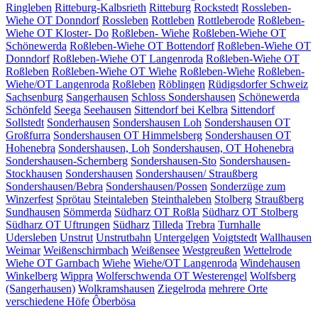
Ringleben
Ritteburg-Kalbsrieth
Ritteburg
Rockstedt
Rossleben-
Wiehe OT Donndorf
Rossleben
Rottleben
Rottleberode
Roßleben-
Wiehe OT Kloster- Do
Roßleben- Wiehe
Roßleben-Wiehe OT
Schönewerda
Roßleben-Wiehe OT Bottendorf
Roßleben-Wiehe OT
Donndorf
Roßleben-Wiehe OT Langenroda
Roßleben-Wiehe OT
Roßleben
Roßleben-Wiehe OT Wiehe
Roßleben-Wiehe
Roßleben-
Wiehe/OT Langenroda
Roßleben
Röblingen
Rüdigsdorfer Schweiz
Sachsenburg
Sangerhausen
Schloss Sondershausen
Schönewerda
Schönfeld
Seega
Seehausen
Sittendorf bei Kelbra
Sittendorf
Sollstedt
Sonderhausen
Sondershausen Loh
Sondershausen OT
Großfurra
Sondershausen OT Himmelsberg
Sondershausen OT
Hohenebra
Sondershausen, Loh
Sondershausen, OT Hohenebra
Sondershausen-Schernberg
Sondershausen-Sto
Sondershausen-
Stockhausen
Sondershausen
Sondershausen/ Straußberg
Sondershausen/Bebra
Sondershausen/Possen
Sonderzüge zum
Winzerfest
Sprötau
Steintaleben
Steinthaleben
Stolberg
Straußberg
Sundhausen
Sömmerda
Südharz OT Roßla
Südharz OT Stolberg
Südharz OT Uftrungen
Südharz
Tilleda
Trebra
Turnhalle
Udersleben
Unstrut
Unstrutbahn
Untergelgen
Voigtstedt
Wallhausen
Weimar
Weißenschirmbach
Weißensee
Westgreußen
Wettelrode
Wiehe OT Garnbach
Wiehe
Wiehe/OT Langenroda
Windehausen
Winkelberg
Wippra
Wolferschwenda OT Westerengel
Wolfsberg
(Sangerhausen)
Wolkramshausen
Ziegelroda
mehrere Orte
verschiedene Höfe
Ôberbösa