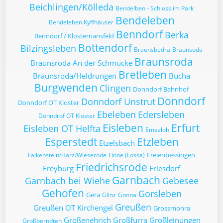
Beichlingen/Kölleda
Bendelben - Schloss im Park
Bendeleben
Bendeleben Kyffhäuser
Benndorf
Berka
Benndorf / Klosternansfeld
Bottendorf
Bilzingsleben
Braunsbedra
Braunsoda
Braunsroda
Braunsroda An der Schmücke
Bretleben
Braunsroda/Heldrungen
Bucha
Burgwenden
Clingen
Donndorf Bahnhof
Donndorf
Donndorf Unstrut
Donndorf OT Kloster
Ebeleben
Edersleben
Donndrof OT Kloster
Eisleben
Erfurt
Eisleben OT Helfta
Emseloh
Esperstedt
Etzleben
Etzelsbach
Freienbessingen
Falkenstein/Harz/Wieserode
Finne (Lossa)
Friedrichsrode
Freyburg
Friesdorf
Garnbach
Garnbach bei Wiehe
Gebesee
Gehofen
Gorsleben
Gera
Glinz
Gonna
Greußen
Greußen OT Kirchengel
Grossmonra
Großenehrich
Großfurra
Großleinungen
Großberndten