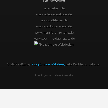
Partnerseiten
www.artern.de
www.arterner-zeitung.de
www.oldisleben.de
www.rossleben-wiehe.de
www.mansfeller-zeitung.de
www.soemmerdaer-spatz.de
© 2007 - 2026 by
Pixelpioniere Webdesign
Alle Rechte vorbehalten
Alle Angaben ohne Gewähr