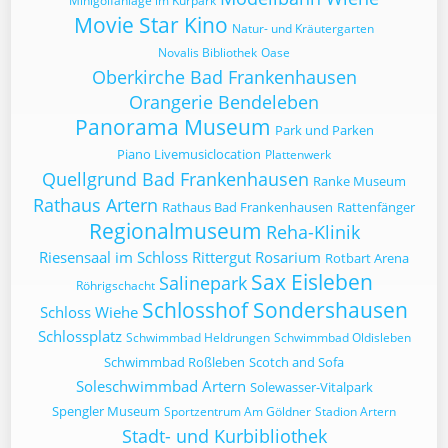
Minigolfanlage im Kurpark
Movie Star Kino
Natur- und Kräutergarten
Novalis Bibliothek
Oase
Oberkirche Bad Frankenhausen
Orangerie Bendeleben
Panorama Museum
Park und Parken
Piano Livemusiclocation
Plattenwerk
Quellgrund Bad Frankenhausen
Ranke Museum
Rathaus Artern
Rathaus Bad Frankenhausen
Rattenfänger
Regionalmuseum
Reha-Klinik
Riesensaal im Schloss
Rittergut
Rosarium
Rotbart Arena
Sax Eisleben
Salinepark
Röhrigschacht
Schlosshof Sondershausen
Schloss Wiehe
Schlossplatz
Schwimmbad Heldrungen
Schwimmbad Oldisleben
Schwimmbad Roßleben
Scotch and Sofa
Soleschwimmbad Artern
Solewasser-Vitalpark
Spengler Museum
Sportzentrum Am Göldner
Stadion Artern
Stadt- und Kurbibliothek