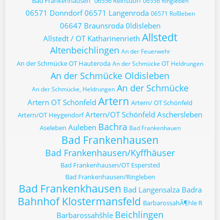
Bad Frankenhausen
06556 Reinsdorf
06556 Ringleben
06571 Donndorf
06571 Langenroda
06571 Roßleben
06647 Braunsroda
0ldisleben
Allstedt
Allstedt / OT Katharinenrieth
Altenbeichlingen
An der Feuerwehr
An der Schmücke OT Hauteroda
An der Schmücke OT Heldrungen
An der Schmücke Oldisleben
An der Schmücke
An der Schmücke, Heldrungen
Artern
Artern OT Schönfeld
Artern/ OT Schönfeld
Artern/OT Schönfeld
Aschersleben
Artern/OT Heygendorf
Bachra
Auleben
Aseleben
Bad Frankenhauen
Bad Frankenhausen
Bad Frankenhausen/Kyffhäuser
Bad Frankenhausen/OT Espersted
Bad Frankenhausen/Ringleben
Bad Frankenkhausen
Bad Langensalza
Badra
Bahnhof Klostermansfeld
BarbarossahÃ¶hle R
Beichlingen
Barbarossahšhle