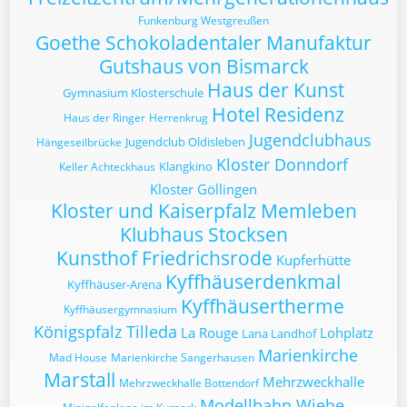
Funkenburg Westgreußen
Goethe Schokoladentaler Manufaktur
Gutshaus von Bismarck
Haus der Kunst
Gymnasium Klosterschule
Hotel Residenz
Haus der Ringer
Herrenkrug
Jugendclubhaus
Jugendclub Oldisleben
Hängeseilbrücke
Kloster Donndorf
Klangkino
Keller Achteckhaus
Kloster Göllingen
Kloster und Kaiserpfalz Memleben
Klubhaus Stocksen
Kunsthof Friedrichsrode
Kupferhütte
Kyffhäuserdenkmal
Kyffhäuser-Arena
Kyffhäusertherme
Kyffhäusergymnasium
Königspfalz Tilleda
La Rouge
Lohplatz
Lana Landhof
Marienkirche
Mad House
Marienkirche Sangerhausen
Marstall
Mehrzweckhalle
Mehrzweckhalle Bottendorf
Modellbahn Wiehe