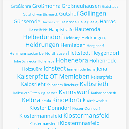
Großmonra
Großneuhausen
Großlohra
Gutshaus
Göllingen
Gutshof
Gutshof von Bismarck
Günserode
Harras
Hainrode
Halle (Saale)
Hachelbich
Hauteroda
Hauptstraße
Hasselfelde
Helbedündorf
Heldrungen,
Heldrung
Heldrungen
Hemleben
Hergisdorf
Hettstedt
Heygendorf
Herrmannsacker bei Nordhausen
Hohenebra
Hohenrode
Hohe Schrecke
Hoheneba
Ichstedt
Jena
Holzsußra
Immenrode
Jecha
Kaiserpfalz OT Memleben
Kaiserpfalz
Kalbsrieth
Kalbsrieht
Kalbsrieth-Ritteburg
Kannawurf
Kalbsrieth/Ritteburg
Kalwes
Katharinenrieth
Kelbra
Kindelbrück
Keula
Kirchworbis
Kloster Donndorf
Kloster-Donndorf
Klostermansfeld
Klostermannsfeld
Klostermnasfeld
Klostermansferld