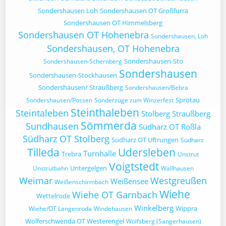
Sondershausen Loh
Sondershausen OT Großfurra
Sondershausen OT Himmelsberg
Sondershausen OT Hohenebra
Sondershausen, Loh
Sondershausen, OT Hohenebra
Sondershausen-Sto
Sondershausen-Schernberg
Sondershausen
Sondershausen-Stockhausen
Sondershausen/ Straußberg
Sondershausen/Bebra
Sprötau
Sondershausen/Possen
Sonderzüge zum Winzerfest
Steinthaleben
Steintaleben
Stolberg
Straußberg
Sömmerda
Sundhausen
Südharz OT Roßla
Südharz OT Stolberg
Südharz OT Uftrungen
Südharz
Tilleda
Udersleben
Turnhalle
Trebra
Unstrut
Voigtstedt
Untergelgen
Unstrutbahn
Wallhausen
Weimar
Westgreußen
Weißensee
Weißenschirmbach
Wiehe
Wiehe OT Garnbach
Wettelrode
Winkelberg
Wippra
Wiehe/OT Langenroda
Windehausen
Wolferschwenda OT Westerengel
Wolfsberg (Sangerhausen)