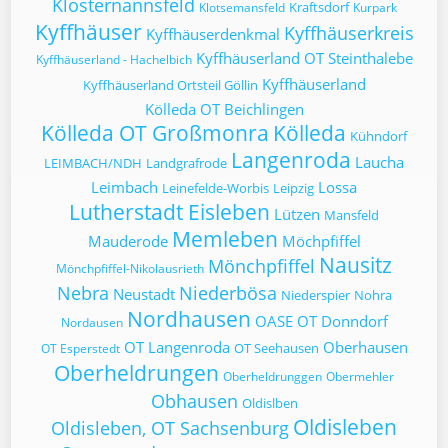
Klosternannsfeld
Kraftsdorf
Klotsemansfeld
Kurpark
Kyffhäuser
Kyffhäuserkreis
Kyffhäuserdenkmal
Kyffhäuserland OT Steinthalebe
Kyffhäuserland - Hachelbich
Kyffhäuserland
Kyffhäuserland Ortsteil Göllin
Kölleda OT Beichlingen
Kölleda OT Großmonra
Kölleda
Kühndorf
Langenroda
Laucha
LEIMBACH/NDH
Landgrafrode
Leimbach
Lossa
Leinefelde-Worbis
Leipzig
Lutherstadt Eisleben
Lützen
Mansfeld
Memleben
Mauderode
Möchpfiffel
Nausitz
Mönchpfiffel
Mönchpfiffel-Nikolausrieth
Nebra
Niederbösa
Neustadt
Niederspier
Nohra
Nordhausen
OASE
OT Donndorf
Nordausen
OT Langenroda
Oberhausen
OT Seehausen
OT Esperstedt
Oberheldrungen
Oberheldrunggen
Obermehler
Obhausen
Oldislben
Oldisleben
Oldisleben, OT Sachsenburg