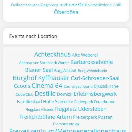
mehrere Orte
verschiedene Höfe
Wolkramshausen
Ziegelroda
Ôberbösa
Events nach Location
Achteckhaus
Alte Weberei
Barbarossahöhle
Alternativer Bärenpark Worbis
Blauer Saal
Burg Allstedt
Burg Wendelstein
Burghof Kyffhäuser
Carl-Schroeder-Saal
Cinema 64
Ccools
Cruciskirche
Countryscheune
Destille
Erlebnisbergwerk
Domizil
Cube Club
Familienbad Hohe Schrecke
Ferienpark Feuerkuppe
Flugplatz Udersleben
Flugplatz Allstedt
Freilichtbühne Artern
Freizeitpark Possen
Freizeitzentrum
Freizeitzentrum/Mehrgenerationenhaus