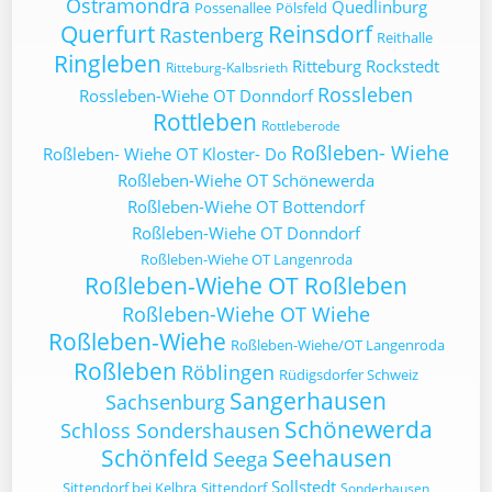
Ostramondra
Quedlinburg
Possenallee
Pölsfeld
Querfurt
Reinsdorf
Rastenberg
Reithalle
Ringleben
Ritteburg
Rockstedt
Ritteburg-Kalbsrieth
Rossleben
Rossleben-Wiehe OT Donndorf
Rottleben
Rottleberode
Roßleben- Wiehe
Roßleben- Wiehe OT Kloster- Do
Roßleben-Wiehe OT Schönewerda
Roßleben-Wiehe OT Bottendorf
Roßleben-Wiehe OT Donndorf
Roßleben-Wiehe OT Langenroda
Roßleben-Wiehe OT Roßleben
Roßleben-Wiehe OT Wiehe
Roßleben-Wiehe
Roßleben-Wiehe/OT Langenroda
Roßleben
Röblingen
Rüdigsdorfer Schweiz
Sangerhausen
Sachsenburg
Schönewerda
Schloss Sondershausen
Schönfeld
Seehausen
Seega
Sollstedt
Sittendorf bei Kelbra
Sittendorf
Sonderhausen