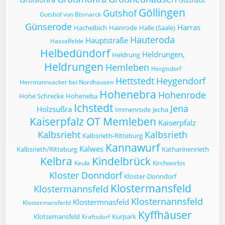
Gutshaus
Göllingen
Gutshof
Gutshof von Bismarck
Günserode
Harras
Hachelbich
Hainrode
Halle (Saale)
Hauteroda
Hauptstraße
Hasselfelde
Helbedündorf
Heldrungen,
Heldrung
Heldrungen
Hemleben
Hergisdorf
Hettstedt
Heygendorf
Herrmannsacker bei Nordhausen
Hohenebra
Hohenrode
Hohe Schrecke
Hoheneba
Ichstedt
Jena
Holzsußra
Immenrode
Jecha
Kaiserpfalz OT Memleben
Kaiserpfalz
Kalbsrieht
Kalbsrieth
Kalbsrieth-Ritteburg
Kannawurf
Kalwes
Kalbsrieth/Ritteburg
Katharinenrieth
Kelbra
Kindelbrück
Keula
Kirchworbis
Kloster Donndorf
Kloster-Donndorf
Klostermansfeld
Klostermannsfeld
Klosternannsfeld
Klostermnasfeld
Klostermansferld
Kyffhäuser
Klotsemansfeld
Kurpark
Kraftsdorf