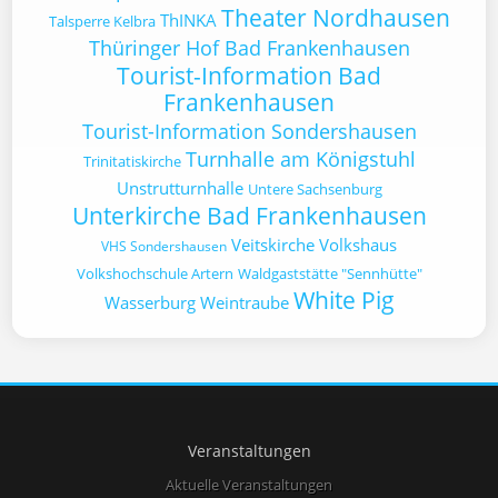
Theater Nordhausen
ThINKA
Talsperre Kelbra
Thüringer Hof Bad Frankenhausen
Tourist-Information Bad
Frankenhausen
Tourist-Information Sondershausen
Turnhalle am Königstuhl
Trinitatiskirche
Unstrutturnhalle
Untere Sachsenburg
Unterkirche Bad Frankenhausen
Veitskirche
Volkshaus
VHS Sondershausen
Volkshochschule Artern
Waldgaststätte "Sennhütte"
White Pig
Wasserburg
Weintraube
Veranstaltungen
Aktuelle Veranstaltungen