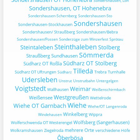
Sondershausen, Loh
Sondershausen, OT Hohenebra
Sondershausen-Schernberg
Sondershausen-Sto
Sondershausen
Sondershausen-Stockhausen
Sondershausen/ Straußberg
Sondershausen/Bebra
Sondershausen/Possen
Sonderzüge zum Winzerfest
Sprötau
Steinthaleben
Steintaleben
Stolberg
Sömmerda
Straußberg
Sundhausen
Südharz OT Stolberg
Südharz OT Roßla
Tilleda
Südharz OT Uftrungen
Trebra
Turnhalle
Südharz
Udersleben
Unstrut
Unstrutbahn
Untergelgen
Voigtstedt
Weimar
Wallhausen
Weißenschirmbach
Westgreußen
Weißensee
Wettelrode
Wiehe
Wiehe OT Garnbach
Wiehe/OT Langenroda
Winkelberg
Wippra
Windehausen
Wolfsberg (Sangerhausen)
Wolferschwenda OT Westerengel
mehrere Orte
Wolkramshausen
Ziegelroda
verschiedene Höfe
Ôberbösa