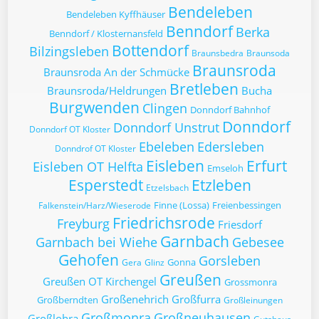
Bendeleben
Bendeleben Kyffhäuser
Benndorf
Berka
Benndorf / Klosternansfeld
Bottendorf
Bilzingsleben
Braunsbedra
Braunsoda
Braunsroda
Braunsroda An der Schmücke
Bretleben
Braunsroda/Heldrungen
Bucha
Burgwenden
Clingen
Donndorf Bahnhof
Donndorf
Donndorf Unstrut
Donndorf OT Kloster
Ebeleben
Edersleben
Donndrof OT Kloster
Eisleben
Erfurt
Eisleben OT Helfta
Emseloh
Esperstedt
Etzleben
Etzelsbach
Finne (Lossa)
Freienbessingen
Falkenstein/Harz/Wieserode
Friedrichsrode
Freyburg
Friesdorf
Garnbach
Garnbach bei Wiehe
Gebesee
Gehofen
Gorsleben
Gonna
Gera
Glinz
Greußen
Greußen OT Kirchengel
Grossmonra
Großenehrich
Großfurra
Großberndten
Großleinungen
Großmonra
Großneuhausen
Großlohra