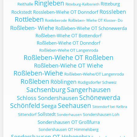
Ringleben
Ritteburg
Reithalle
Ritteburg-Kalbsrieth
Rossleben
Rockstedt
Rossleben-Wiehe OT Donndorf
Rottleben
Rottleberode
Roßleben- Wiehe OT Kloster- Do
Roßleben- Wiehe
Roßleben-Wiehe OT Schönewerda
Roßleben-Wiehe OT Bottendorf
Roßleben-Wiehe OT Donndorf
Roßleben-Wiehe OT Langenroda
Roßleben-Wiehe OT Roßleben
Roßleben-Wiehe OT Wiehe
Roßleben-Wiehe
Roßleben-Wiehe/OT Langenroda
Roßleben
Röblingen
Rüdigsdorfer Schweiz
Sachsenburg
Sangerhausen
Schönewerda
Schloss Sondershausen
Schönfeld
Seehausen
Seega
Sittendorf bei Kelbra
Sollstedt
Sittendorf
Sondershausen Loh
Sonderhausen
Sondershausen OT Großfurra
Sondershausen OT Himmelsberg
Sondershausen OT Hohenebra