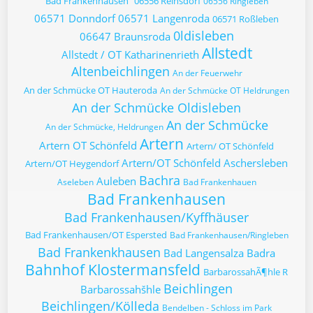
Bad Frankenhausen
06556 Reinsdorf
06556 Ringleben
06571 Donndorf
06571 Langenroda
06571 Roßleben
0ldisleben
06647 Braunsroda
Allstedt
Allstedt / OT Katharinenrieth
Altenbeichlingen
An der Feuerwehr
An der Schmücke OT Hauteroda
An der Schmücke OT Heldrungen
An der Schmücke Oldisleben
An der Schmücke
An der Schmücke, Heldrungen
Artern
Artern OT Schönfeld
Artern/ OT Schönfeld
Artern/OT Schönfeld
Aschersleben
Artern/OT Heygendorf
Bachra
Auleben
Aseleben
Bad Frankenhauen
Bad Frankenhausen
Bad Frankenhausen/Kyffhäuser
Bad Frankenhausen/OT Espersted
Bad Frankenhausen/Ringleben
Bad Frankenkhausen
Bad Langensalza
Badra
Bahnhof Klostermansfeld
BarbarossahÃ¶hle R
Beichlingen
Barbarossahšhle
Beichlingen/Kölleda
Bendelben - Schloss im Park