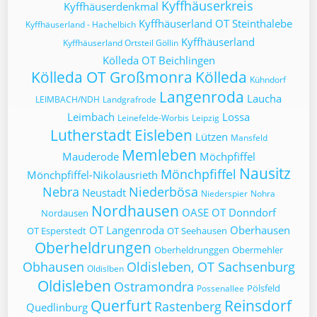
Kyffhäuserkreis
Kyffhäuserdenkmal
Kyffhäuserland OT Steinthalebe
Kyffhäuserland - Hachelbich
Kyffhäuserland
Kyffhäuserland Ortsteil Göllin
Kölleda OT Beichlingen
Kölleda OT Großmonra
Kölleda
Kühndorf
Langenroda
Laucha
LEIMBACH/NDH
Landgrafrode
Leimbach
Lossa
Leinefelde-Worbis
Leipzig
Lutherstadt Eisleben
Lützen
Mansfeld
Memleben
Mauderode
Möchpfiffel
Nausitz
Mönchpfiffel
Mönchpfiffel-Nikolausrieth
Nebra
Niederbösa
Neustadt
Niederspier
Nohra
Nordhausen
OASE
OT Donndorf
Nordausen
OT Langenroda
Oberhausen
OT Esperstedt
OT Seehausen
Oberheldrungen
Oberheldrunggen
Obermehler
Obhausen
Oldisleben, OT Sachsenburg
Oldislben
Oldisleben
Ostramondra
Pölsfeld
Possenallee
Querfurt
Reinsdorf
Rastenberg
Quedlinburg