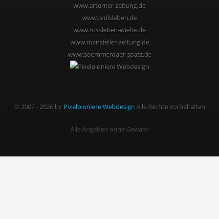
www.arterner-zeitung.de
www.oldisleben.de
www.rossleben-wiehe.de
www.mansfeller-zeitung.de
www.soemmerdaer-spatz.de
© 2007 - 2026 by
Pixelpioniere Webdesign
Alle Rechte vorbehalten
Alle Angaben ohne Gewähr