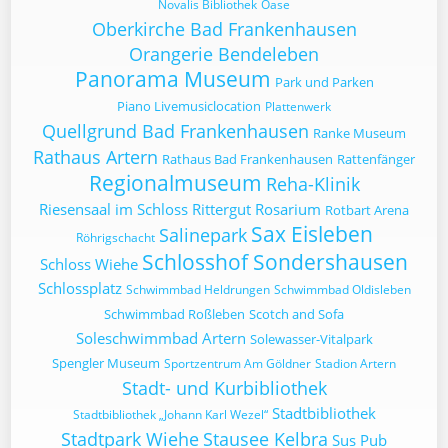
Novalis Bibliothek
Oase
Oberkirche Bad Frankenhausen
Orangerie Bendeleben
Panorama Museum
Park und Parken
Piano Livemusiclocation
Plattenwerk
Quellgrund Bad Frankenhausen
Ranke Museum
Rathaus Artern
Rathaus Bad Frankenhausen
Rattenfänger
Regionalmuseum
Reha-Klinik
Riesensaal im Schloss
Rittergut
Rosarium
Rotbart Arena
Sax Eisleben
Salinepark
Röhrigschacht
Schlosshof Sondershausen
Schloss Wiehe
Schlossplatz
Schwimmbad Heldrungen
Schwimmbad Oldisleben
Schwimmbad Roßleben
Scotch and Sofa
Soleschwimmbad Artern
Solewasser-Vitalpark
Spengler Museum
Sportzentrum Am Göldner
Stadion Artern
Stadt- und Kurbibliothek
Stadtbibliothek
Stadtbibliothek „Johann Karl Wezel“
Stadtpark Wiehe
Stausee Kelbra
Sus Pub