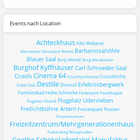
Events nach Location
Achteckhaus
Alte Weberei
Barbarossahöhle
Alternativer Bärenpark Worbis
Blauer Saal
Burg Allstedt
Burg Wendelstein
Burghof Kyffhäuser
Carl-Schroeder-Saal
Cinema 64
Ccools
Cruciskirche
Countryscheune
Destille
Erlebnisbergwerk
Domizil
Cube Club
Familienbad Hohe Schrecke
Ferienpark Feuerkuppe
Flugplatz Udersleben
Flugplatz Allstedt
Freilichtbühne Artern
Freizeitpark Possen
Freizeitzentrum
Freizeitzentrum/Mehrgenerationenhaus
Funkenburg Westgreußen
Goethe Schokoladentaler Manufaktur