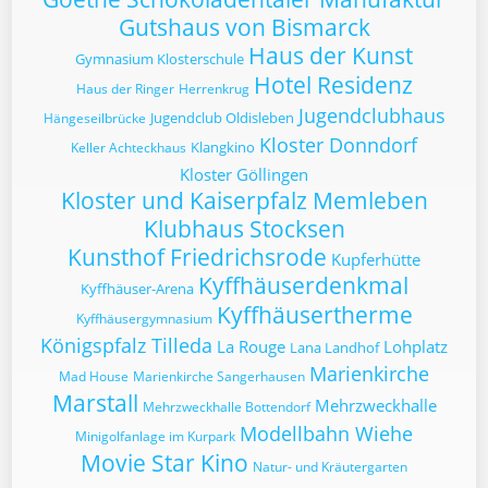
Gutshaus von Bismarck
Haus der Kunst
Gymnasium Klosterschule
Hotel Residenz
Haus der Ringer
Herrenkrug
Jugendclubhaus
Jugendclub Oldisleben
Hängeseilbrücke
Kloster Donndorf
Klangkino
Keller Achteckhaus
Kloster Göllingen
Kloster und Kaiserpfalz Memleben
Klubhaus Stocksen
Kunsthof Friedrichsrode
Kupferhütte
Kyffhäuserdenkmal
Kyffhäuser-Arena
Kyffhäusertherme
Kyffhäusergymnasium
Königspfalz Tilleda
La Rouge
Lohplatz
Lana Landhof
Marienkirche
Mad House
Marienkirche Sangerhausen
Marstall
Mehrzweckhalle
Mehrzweckhalle Bottendorf
Modellbahn Wiehe
Minigolfanlage im Kurpark
Movie Star Kino
Natur- und Kräutergarten