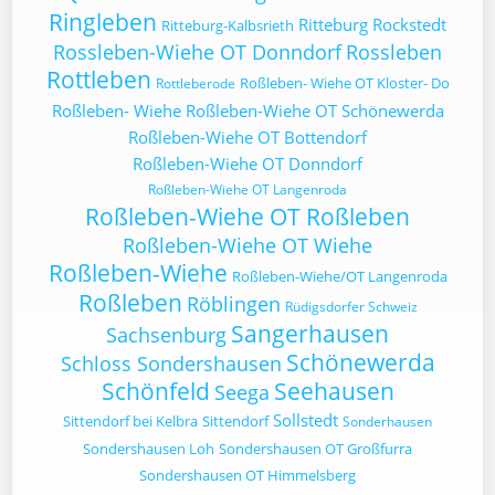
Ringleben
Ritteburg
Rockstedt
Ritteburg-Kalbsrieth
Rossleben-Wiehe OT Donndorf
Rossleben
Rottleben
Roßleben- Wiehe OT Kloster- Do
Rottleberode
Roßleben- Wiehe
Roßleben-Wiehe OT Schönewerda
Roßleben-Wiehe OT Bottendorf
Roßleben-Wiehe OT Donndorf
Roßleben-Wiehe OT Langenroda
Roßleben-Wiehe OT Roßleben
Roßleben-Wiehe OT Wiehe
Roßleben-Wiehe
Roßleben-Wiehe/OT Langenroda
Roßleben
Röblingen
Rüdigsdorfer Schweiz
Sangerhausen
Sachsenburg
Schönewerda
Schloss Sondershausen
Schönfeld
Seehausen
Seega
Sollstedt
Sittendorf bei Kelbra
Sittendorf
Sonderhausen
Sondershausen Loh
Sondershausen OT Großfurra
Sondershausen OT Himmelsberg