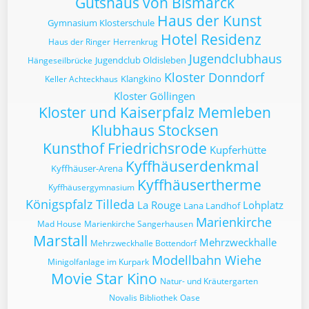
Gutshaus von Bismarck
Haus der Kunst
Gymnasium Klosterschule
Hotel Residenz
Haus der Ringer
Herrenkrug
Jugendclubhaus
Jugendclub Oldisleben
Hängeseilbrücke
Kloster Donndorf
Klangkino
Keller Achteckhaus
Kloster Göllingen
Kloster und Kaiserpfalz Memleben
Klubhaus Stocksen
Kunsthof Friedrichsrode
Kupferhütte
Kyffhäuserdenkmal
Kyffhäuser-Arena
Kyffhäusertherme
Kyffhäusergymnasium
Königspfalz Tilleda
La Rouge
Lohplatz
Lana Landhof
Marienkirche
Mad House
Marienkirche Sangerhausen
Marstall
Mehrzweckhalle
Mehrzweckhalle Bottendorf
Modellbahn Wiehe
Minigolfanlage im Kurpark
Movie Star Kino
Natur- und Kräutergarten
Novalis Bibliothek
Oase