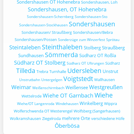
Sondershausen OT Hohenebra
Sondershausen, Loh
Sondershausen, OT Hohenebra
Sondershausen-Schernberg
Sondershausen-Sto
Sondershausen
Sondershausen-Stockhausen
Sondershausen/ Straußberg
Sondershausen/Bebra
Sondershausen/Possen
Sonderzüge zum Winzerfest
Sprötau
Steinthaleben
Steintaleben
Stolberg
Straußberg
Sömmerda
Sundhausen
Südharz OT Roßla
Südharz OT Stolberg
Südharz
Südharz OT Uftrungen
Tilleda
Udersleben
Unstrut
Trebra
Turnhalle
Voigtstedt
Wallhausen
Unstrutbahn
Untergelgen
Weimar
Westgreußen
Weißensee
Weißenschirmbach
Wiehe
Wiehe OT Garnbach
Wettelrode
Winkelberg
Wippra
Wiehe/OT Langenroda
Windehausen
Wolferschwenda OT Westerengel
Wolfsberg (Sangerhausen)
mehrere Orte
Wolkramshausen
Ziegelroda
verschiedene Höfe
Ôberbösa