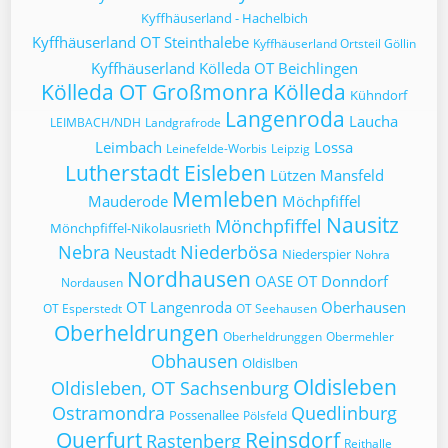
Kyffhäuserland - Hachelbich
Kyffhäuserland OT Steinthalebe
Kyffhäuserland Ortsteil Göllin
Kyffhäuserland
Kölleda OT Beichlingen
Kölleda OT Großmonra
Kölleda
Kühndorf
Langenroda
Laucha
LEIMBACH/NDH
Landgrafrode
Leimbach
Lossa
Leinefelde-Worbis
Leipzig
Lutherstadt Eisleben
Lützen
Mansfeld
Memleben
Mauderode
Möchpfiffel
Nausitz
Mönchpfiffel
Mönchpfiffel-Nikolausrieth
Nebra
Niederbösa
Neustadt
Niederspier
Nohra
Nordhausen
OASE
OT Donndorf
Nordausen
OT Langenroda
Oberhausen
OT Esperstedt
OT Seehausen
Oberheldrungen
Oberheldrunggen
Obermehler
Obhausen
Oldislben
Oldisleben
Oldisleben, OT Sachsenburg
Ostramondra
Quedlinburg
Possenallee
Pölsfeld
Querfurt
Reinsdorf
Rastenberg
Reithalle