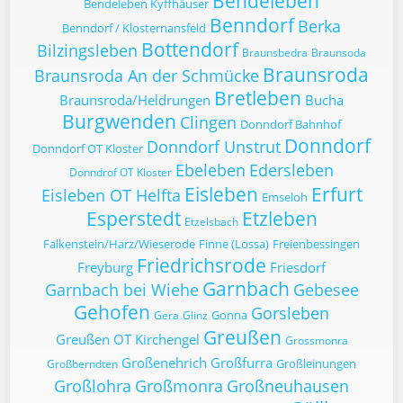
Bendeleben
Bendeleben Kyffhäuser
Benndorf
Berka
Benndorf / Klosternansfeld
Bottendorf
Bilzingsleben
Braunsbedra
Braunsoda
Braunsroda
Braunsroda An der Schmücke
Bretleben
Braunsroda/Heldrungen
Bucha
Burgwenden
Clingen
Donndorf Bahnhof
Donndorf
Donndorf Unstrut
Donndorf OT Kloster
Ebeleben
Edersleben
Donndrof OT Kloster
Eisleben
Erfurt
Eisleben OT Helfta
Emseloh
Esperstedt
Etzleben
Etzelsbach
Falkenstein/Harz/Wieserode
Finne (Lossa)
Freienbessingen
Friedrichsrode
Freyburg
Friesdorf
Garnbach
Garnbach bei Wiehe
Gebesee
Gehofen
Gorsleben
Gonna
Gera
Glinz
Greußen
Greußen OT Kirchengel
Grossmonra
Großenehrich
Großfurra
Großleinungen
Großberndten
Großlohra
Großmonra
Großneuhausen