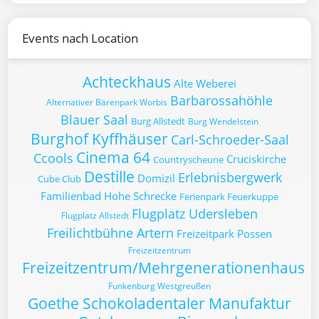
Events nach Location
Achteckhaus
Alte Weberei
Barbarossahöhle
Alternativer Bärenpark Worbis
Blauer Saal
Burg Allstedt
Burg Wendelstein
Burghof Kyffhäuser
Carl-Schroeder-Saal
Cinema 64
Ccools
Cruciskirche
Countryscheune
Destille
Erlebnisbergwerk
Domizil
Cube Club
Familienbad Hohe Schrecke
Ferienpark Feuerkuppe
Flugplatz Udersleben
Flugplatz Allstedt
Freilichtbühne Artern
Freizeitpark Possen
Freizeitzentrum
Freizeitzentrum/Mehrgenerationenhaus
Funkenburg Westgreußen
Goethe Schokoladentaler Manufaktur