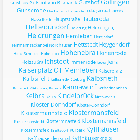
Göllingen
Gutshof
Gutshof von Bismarck
Gutshaus
Günserode
Harras
Halle (Saale)
Hachelbich
Hainrode
Hauteroda
Hauptstraße
Hasselfelde
Helbedündorf
Heldrungen,
Heldrung
Heldrungen
Hemleben
Hergisdorf
Hettstedt
Heygendorf
Herrmannsacker bei Nordhausen
Hohenebra
Hohenrode
Hohe Schrecke
Hoheneba
Ichstedt
Jena
Holzsußra
Immenrode
Jecha
Kaiserpfalz OT Memleben
Kaiserpfalz
Kalbsrieth
Kalbsrieht
Kalbsrieth-Ritteburg
Kannawurf
Katharinenrieth
Kalbsrieth/Ritteburg
Kalwes
Kelbra
Kindelbrück
Keula
Kirchworbis
Kloster Donndorf
Kloster-Donndorf
Klostermansfeld
Klostermannsfeld
Klosternannsfeld
Klostermnasfeld
Klostermansferld
Kyffhäuser
Klotsemansfeld
Kurpark
Kraftsdorf
Kyffhäuserkreis
Kyffhäuserdenkmal