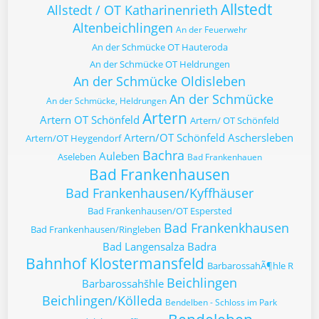
Allstedt
Allstedt / OT Katharinenrieth
Altenbeichlingen
An der Feuerwehr
An der Schmücke OT Hauteroda
An der Schmücke OT Heldrungen
An der Schmücke Oldisleben
An der Schmücke
An der Schmücke, Heldrungen
Artern
Artern OT Schönfeld
Artern/ OT Schönfeld
Artern/OT Schönfeld
Aschersleben
Artern/OT Heygendorf
Bachra
Auleben
Aseleben
Bad Frankenhauen
Bad Frankenhausen
Bad Frankenhausen/Kyffhäuser
Bad Frankenhausen/OT Espersted
Bad Frankenkhausen
Bad Frankenhausen/Ringleben
Bad Langensalza
Badra
Bahnhof Klostermansfeld
BarbarossahÃ¶hle R
Beichlingen
Barbarossahšhle
Beichlingen/Kölleda
Bendelben - Schloss im Park