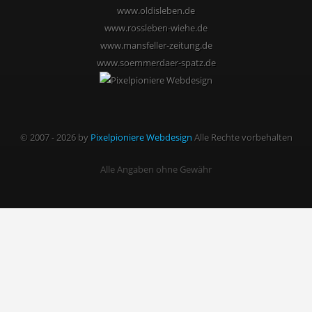
www.oldisleben.de
www.rossleben-wiehe.de
www.mansfeller-zeitung.de
www.soemmerdaer-spatz.de
© 2007 - 2026 by
Pixelpioniere Webdesign
Alle Rechte vorbehalten
Alle Angaben ohne Gewähr