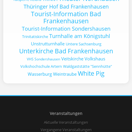
Thüringer Hof Bad Frankenhausen
Tourist-Information Bad
Frankenhausen
Tourist-Information Sondershausen
Turnhalle am Königstuhl
Trinitatiskirche
Unstrutturnhalle
Untere Sachsenburg
Unterkirche Bad Frankenhausen
Veitskirche
Volkshaus
VHS Sondershausen
Volkshochschule Artern
Waldgaststätte "Sennhütte"
White Pig
Wasserburg
Weintraube
Veranstaltungen
Aktuelle Veranstaltungen
Vergangene Veranstaltungen