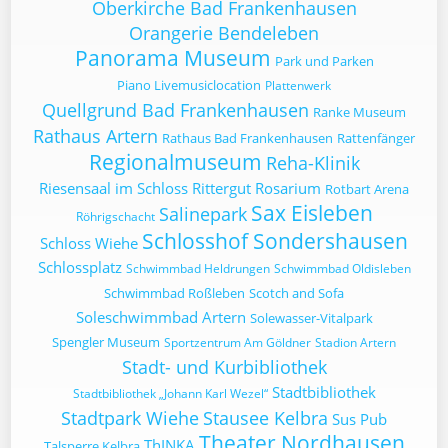
Oberkirche Bad Frankenhausen
Orangerie Bendeleben
Panorama Museum
Park und Parken
Piano Livemusiclocation
Plattenwerk
Quellgrund Bad Frankenhausen
Ranke Museum
Rathaus Artern
Rathaus Bad Frankenhausen
Rattenfänger
Regionalmuseum
Reha-Klinik
Riesensaal im Schloss
Rittergut
Rosarium
Rotbart Arena
Sax Eisleben
Salinepark
Röhrigschacht
Schlosshof Sondershausen
Schloss Wiehe
Schlossplatz
Schwimmbad Heldrungen
Schwimmbad Oldisleben
Schwimmbad Roßleben
Scotch and Sofa
Soleschwimmbad Artern
Solewasser-Vitalpark
Spengler Museum
Sportzentrum Am Göldner
Stadion Artern
Stadt- und Kurbibliothek
Stadtbibliothek
Stadtbibliothek „Johann Karl Wezel“
Stadtpark Wiehe
Stausee Kelbra
Sus Pub
Theater Nordhausen
ThINKA
Talsperre Kelbra